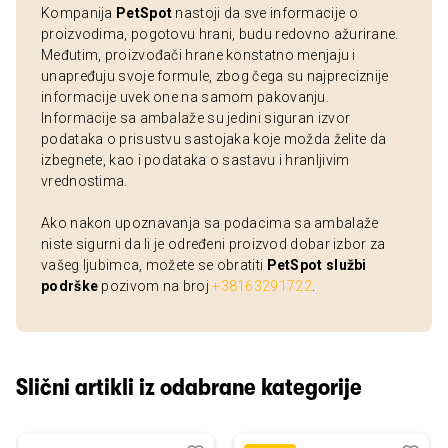
Kompanija
PetSpot
nastoji da sve informacije o
proizvodima, pogotovu hrani, budu redovno ažurirane.
Međutim, proizvođači hrane konstatno menjaju i
unapređuju svoje formule, zbog čega su najpreciznije
informacije uvek one na samom pakovanju.
Informacije sa ambalaže su jedini siguran izvor
podataka o prisustvu sastojaka koje možda želite da
izbegnete, kao i podataka o sastavu i hranljivim
vrednostima.
Ako nakon upoznavanja sa podacima sa ambalaže
niste sigurni da li je određeni proizvod dobar izbor za
vašeg ljubimca, možete se obratiti
PetSpot službi
podrške
pozivom na broj
+38163291722
.
Slični artikli iz odabrane kategorije