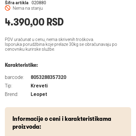
Šifra artikla
020880
Nema na stanju
4.390,00 RSD
PDV uračunat u cenu, nema skrivenih troškova.
Isporuka porudžbina koje prelaze 30kg se obračunavaju po
cenovniku kurirske službe.
Karakteristike:
barcode:
8053288357320
Tip:
Kreveti
Brend:
Leopet
Informacije o ceni i karakteristikama
proizvoda: