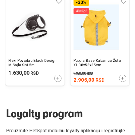
Dodaj
Uporedi
Dod
Upo
-30%
u
u
listu
listu
želja
želj
Flexi Povodac Black Design
Puppia Base Kabanica Žuta
M Sajla Sivi 5m
XL 38x58x35cm
1.630,00
RSD
4.150,00
RSD
DODAJTE U KORPU
DODAJ
2.905,00
RSD
Loyalty program
Preuzmite PetSpot mobilnu loyalty aplikaciju i registrujte