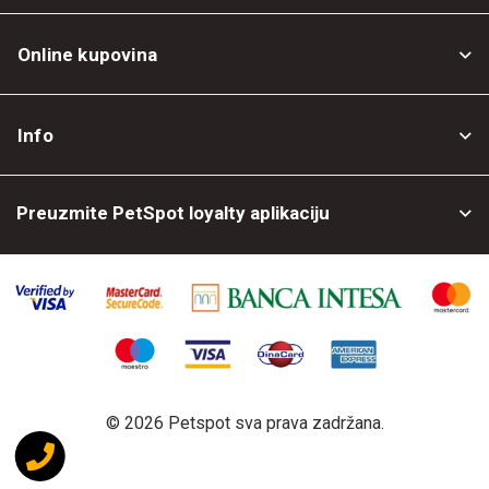
Online kupovina
Opšti uslovi
Info
Politika privatnosti
O nama
Povrat robe
Preuzmite PetSpot loyalty aplikaciju
Prodajni objekti
Posao kod nas
©
2026 Petspot sva prava zadržana.