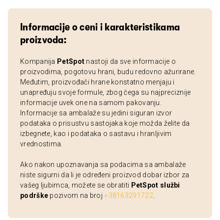
Informacije o ceni i karakteristikama
proizvoda:
Kompanija
PetSpot
nastoji da sve informacije o
proizvodima, pogotovu hrani, budu redovno ažurirane.
Međutim, proizvođači hrane konstatno menjaju i
unapređuju svoje formule, zbog čega su najpreciznije
informacije uvek one na samom pakovanju.
Informacije sa ambalaže su jedini siguran izvor
podataka o prisustvu sastojaka koje možda želite da
izbegnete, kao i podataka o sastavu i hranljivim
vrednostima.
Ako nakon upoznavanja sa podacima sa ambalaže
niste sigurni da li je određeni proizvod dobar izbor za
vašeg ljubimca, možete se obratiti
PetSpot službi
podrške
pozivom na broj
+38163291722
.