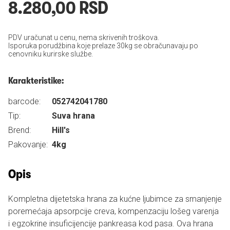
8.280,00 RSD
PDV uračunat u cenu, nema skrivenih troškova.
Isporuka porudžbina koje prelaze 30kg se obračunavaju po
cenovniku kurirske službe.
Karakteristike:
barcode:
052742041780
Tip:
Suva hrana
Brend:
Hill's
Pakovanje:
4kg
Opis
Kompletna dijetetska hrana za kućne ljubimce za smanjenje
poremećaja apsorpcije creva, kompenzaciju lošeg varenja
i egzokrine insuficijencije pankreasa kod pasa. Ova hrana