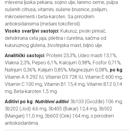
mlevena ljuska pekana, sojino ulje, laneno seme, pulpa
sušenih citrusa, vitamini, sušene brusnice, psilijum,
mikroelementi i beta-karoten. Sa prirodnim
antioksidansima (mešani tokoferoli).
Visoko svarljivi sastojci
: Kukuruz, pivski pirinač,
dehidrirana cela jaja, piletina i ćuretina, sačma od
kukuruznog glutena, životinjska mast, biljno ulje.
Analitički sastojci
: Proteini 23,3%, Udeo masti 13,1%,
Vlakna 2,3%, Pepeo 6,1%, Kalcijum 0,98%, Fosfor 0,71%,
Natrijum 0,36%, Kalijum 0,85%, Magnezijum 0,08%,
po kg
:
Vitamin A 9.292 IU, Vitamin D3 728 IU, Vitamin E 600 mg,
Vitamin C 100 mg, Vitamin B1 15,4 mg, Vitamin B12 0,14
mg, Beta-karoten 1,5 mg.
Aditivi po kg
:
Nutritivni aditivi
: 3b103 (Gvožđe) 106 mg,
3b202 (Jod) 4,6 mg, 3b405 (Bakar) 12,4 mg, 3b502
(Mangan) 11,0 mg, 3b603 (Cink) 164 mg, s prirodnim
antioksidantima.