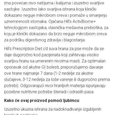
ima povećan nivo natrijuma i kalijuma i izuzetno svarljive
sastojke. Izuzetno lako svarljiva ishrana koja klinički
dokazano neguje mikrobiom creva i pomaže u smanjenju
uznemirenosti stomaka. Ojačana Hill’s ActivBiome+
tehnologijom sastojaka, vlasnička mešavina prebiotika, za
koju je klinički dokazano da brzo neguje mikrobiom creva
za podršku digestivnog zdravlja i blagostanja.
Hill's Prescription Diet i/d suva hrana za pse može da se
daje dugoročno kod pacijenata koji zahtevaju visoko
svarljivu hranu sa umerenim nivoima masti. Za optimalan
oporavak od akutne GI bolesti, preporučujemo davanje
ove hrane najmanje 7 dana (1-2 nedelje za akutne
slučajeve, 3-12 nedelja za loše varenje ili dugoročno prema
potrebi). Odgovarajući nivoi hranljivih materija ispunjavaju
posebne nutritivne potrebe štenadi i odraslih pasa.
Kako će ovaj proizvod pomoći ljubimcu
:
Izuzetno ukusna ishrana za nadoknađivanje izgubljenih