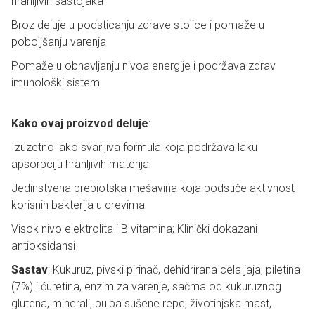
hranljivih sastojaka
Broz deluje u podsticanju zdrave stolice i pomaže u
poboljšanju varenja
Pomaže u obnavljanju nivoa energije i podržava zdrav
imunološki sistem
Kako ovaj proizvod deluje
:
Izuzetno lako svarljiva formula koja podržava laku
apsorpciju hranljivih materija
Jedinstvena prebiotska mešavina koja podstiče aktivnost
korisnih bakterija u crevima
Visok nivo elektrolita i B vitamina; Klinički dokazani
antioksidansi
Sastav
: Kukuruz, pivski pirinač, dehidrirana cela jaja, piletina
(7%) i ćuretina, enzim za varenje, sačma od kukuruznog
glutena, minerali, pulpa sušene repe, životinjska mast,