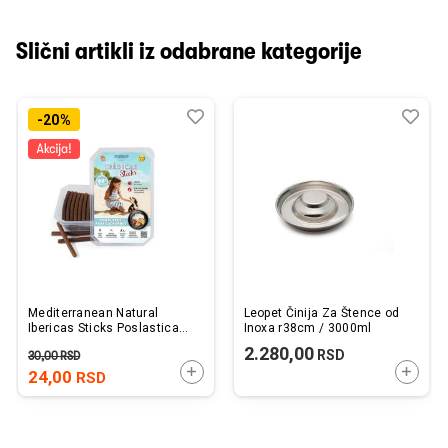
Slični artikli iz odabrane kategorije
Dodaj
Uporedi
Dod
Upo
-20%
u
u
listu
listu
želja
želj
Mediterranean Natural
Leopet Činija Za Štence od
Ibericas Sticks Poslastica
Inoxa r38cm / 3000ml
za Štence 1 kom.
2.280,00
RSD
30,00
RSD
DODAJTE U KORPU
DODAJ
24,00
RSD