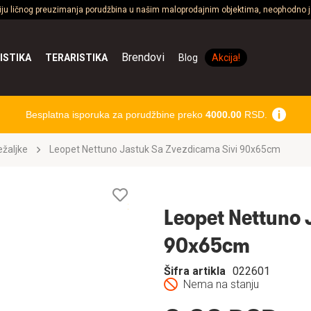
ciju ličnog preuzimanja porudžbina u našim maloprodajnim objektima, neophodno je
Brendovi
ISTIKA
TERARISTIKA
Blog
Akcija!
Besplatna isporuka za porudžbine preko
4000.00
RSD.
ležaljke
Leopet Nettuno Jastuk Sa Zvezdicama Sivi 90x65cm
Lista
želja
Leopet Nettuno 
90x65cm
Šifra artikla
022601
Nema na stanju