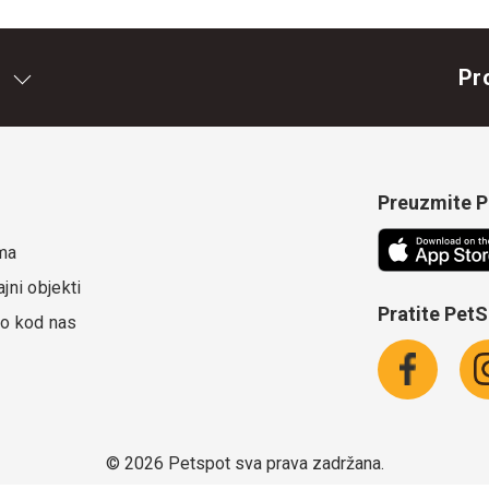
Pr
Preuzmite Pe
ma
jni objekti
Pratite Pet
o kod nas
©
2026 Petspot sva prava zadržana.