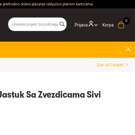
 prethodno online plaćanje isključivo platnim karticama.
Prijava
Korpa
Sve od Leopet
Jastuk Sa Zvezdicama Sivi