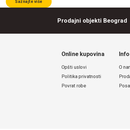
Saznajte više
Prodajni objekti Beograd
Online kupovina
Info
Opšti uslovi
O na
Politika privatnosti
Proda
Povrat robe
Posa