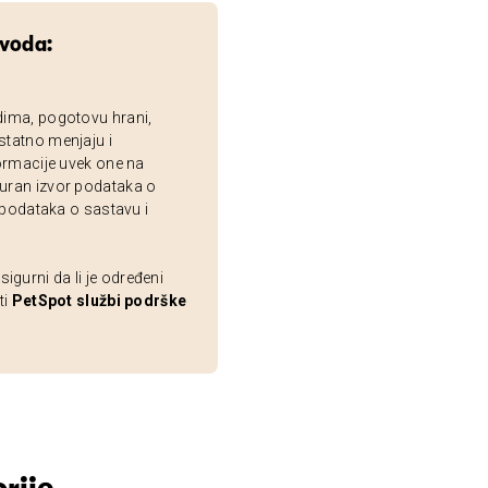
zvoda:
dima, pogotovu hrani,
statno menjaju i
ormacije uvek one na
uran izvor podataka o
 podataka o sastavu i
gurni da li je određeni
ti
PetSpot službi podrške