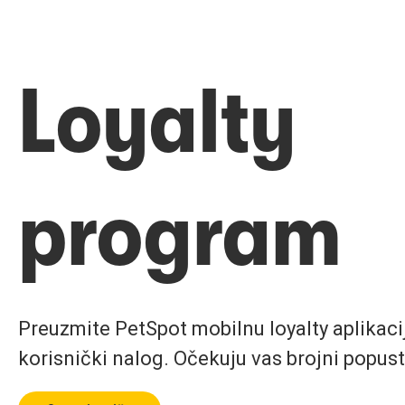
Loyalty
program
Preuzmite PetSpot mobilnu loyalty aplikaciju
korisnički nalog. Očekuju vas brojni popust