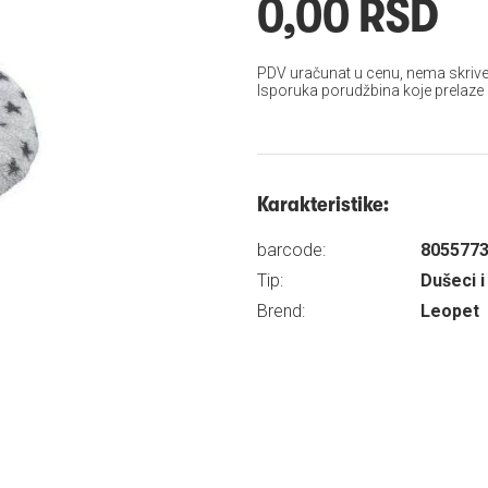
0,00 RSD
PDV uračunat u cenu, nema skrive
Isporuka porudžbina koje prelaze
Karakteristike:
barcode:
805577
Tip:
Dušeci i
Brend:
Leopet