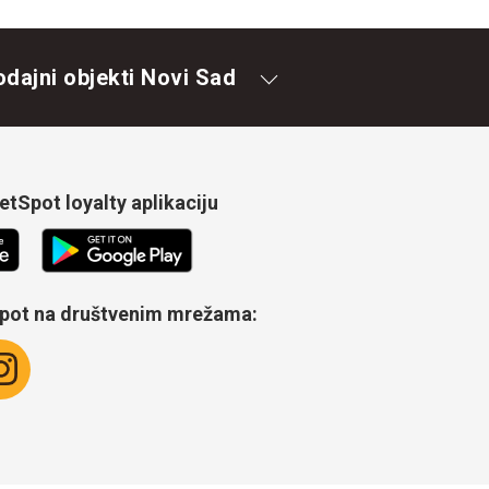
odajni objekti Novi Sad
tSpot loyalty aplikaciju
Spot na društvenim mrežama: