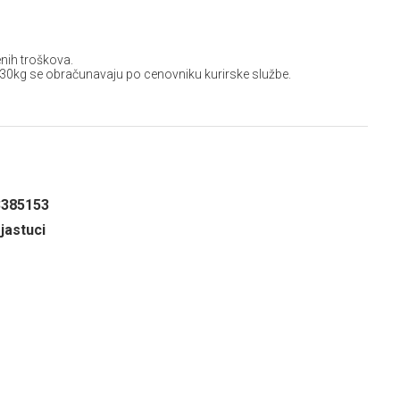
nih troškova.
 30kg se obračunavaju po cenovniku kurirske službe.
3385153
 jastuci