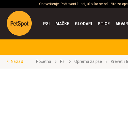
Obaveštenje: Poštovani kupci, ukoliko se odlučite za op
PSI
MAČKE
GLODARI
PTICE
AKVAR
Nazad
Početna
Psi
Oprema za pse
Kreveti i 