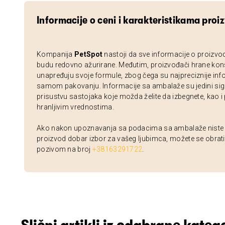
Informacije o ceni i karakteristikama proi
Kompanija
PetSpot
nastoji da sve informacije o proizvo
budu redovno ažurirane. Međutim, proizvođači hrane kon
unapređuju svoje formule, zbog čega su najpreciznije inf
samom pakovanju. Informacije sa ambalaže su jedini sig
prisustvu sastojaka koje možda želite da izbegnete, kao i
hranljivim vrednostima.
Ako nakon upoznavanja sa podacima sa ambalaže niste si
proizvod dobar izbor za vašeg ljubimca, možete se obrati
pozivom na broj
+38163291722
.