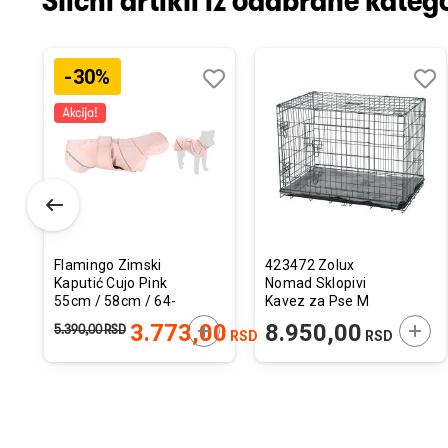
Slični artikli iz odabrane katego
-30%
odaj
poredi
Dodaj
Uporedi
Doda
Upor
u
u
istu
listu
listu
elja
želja
želja
Flamingo Zimski
423472 Zolux
Kaputić Cujo Pink
Nomad Sklopivi
55cm / 58cm / 64-
Kavez za Pse M
74cm
76x53x59cm
ODAJTE U KORPU
DODAJTE U KORPU
DODA
3.773,00
8.950,00
5.390,00
RSD
RSD
RSD