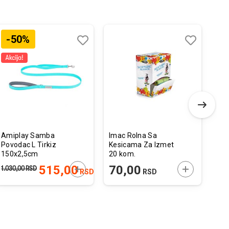
-50%
Dodaj
Uporedi
Dodaj
Uporedi
u
u
listu
listu
želja
želja
Amiplay Samba
Imac Rolna Sa
MyF
Povodac L Tirkiz
Kesicama Za Izmet
Pri
150x2,5cm
20 kom.
Gra
Lab
 U KORPU
DODAJTE U KORPU
DODAJTE U 
515,00
70,00
2
1.030,00
RSD
RSD
RSD