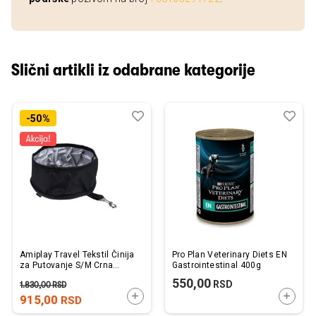
Slični artikli iz odabrane kategorije
Dodaj
Uporedi
Dod
Upo
-50%
u
u
listu
listu
želja
želj
Amiplay Travel Tekstil Činija
Pro Plan Veterinary Diets EN
za Putovanje S/M Crna
Gastrointestinal 400g
19x9cm
550,00
RSD
1.830,00
RSD
DODAJTE U KORPU
DODAJ
915,00
RSD