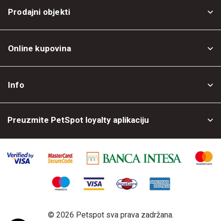
Prodajni objekti
Online kupovina
Opšti uslovi
Info
Politika privatnosti
O nama
Povrat robe
Preuzmite PetSpot loyalty aplikaciju
Prodajni objekti
Posao kod nas
©
2026 Petspot sva prava zadržana.