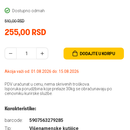
Dostupno odmah
510,00 RSD
255,00 RSD
DODAJTE U KORPU
Akcija važi od: 01.08.2026 do: 15.08.2026
PDV uračunat u cenu, nema skrivenih troškova.
Isporuka porudžbina koje prelaze 30kg se obračunavaju po
cenovniku kurirske službe.
Karakteristike:
barcode:
5907563279285
Tip:
Višenamenske kutijice