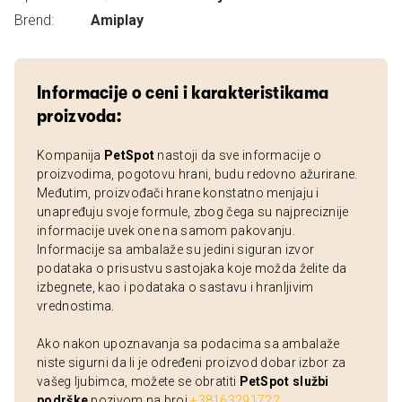
Brend:
Amiplay
Informacije o ceni i karakteristikama
proizvoda:
Kompanija
PetSpot
nastoji da sve informacije o
proizvodima, pogotovu hrani, budu redovno ažurirane.
Međutim, proizvođači hrane konstatno menjaju i
unapređuju svoje formule, zbog čega su najpreciznije
informacije uvek one na samom pakovanju.
Informacije sa ambalaže su jedini siguran izvor
podataka o prisustvu sastojaka koje možda želite da
izbegnete, kao i podataka o sastavu i hranljivim
vrednostima.
Ako nakon upoznavanja sa podacima sa ambalaže
niste sigurni da li je određeni proizvod dobar izbor za
vašeg ljubimca, možete se obratiti
PetSpot službi
podrške
pozivom na broj
+38163291722
.