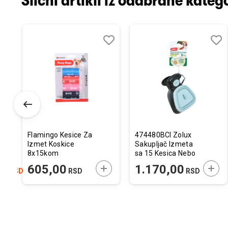
Slični artikli iz odabrane katego
odaj
poredi
Dodaj
Uporedi
Doda
Upor
u
u
istu
listu
listu
elja
želja
želja
Flamingo Kesice Za
474480BCI Zolux
Izmet Koskice
Sakupljač Izmeta
8x15kom
sa 15 Kesica Nebo
Plavi
ODAJTE U KORPU
DODAJTE U KORPU
DODA
00
605,00
1.170,00
RSD
RSD
RSD
10,5x5x13,5cm