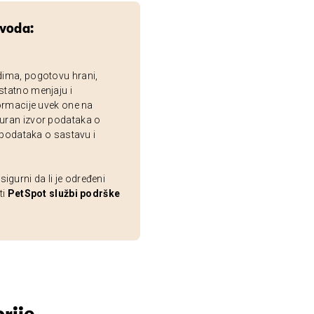
zvoda:
dima, pogotovu hrani,
statno menjaju i
ormacije uvek one na
uran izvor podataka o
 podataka o sastavu i
gurni da li je određeni
ti
PetSpot službi podrške