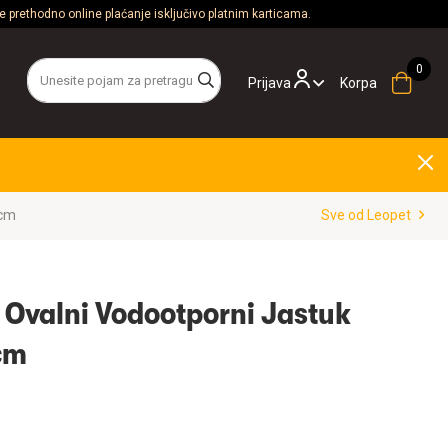
 prethodno online plaćanje isključivo platnim karticama.
Prijava
Korpa
0cm
Sve od Leopet
 Ovalni Vodootporni Jastuk
0cm