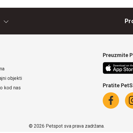
Pr
Preuzmite Pe
ma
jni objekti
Pratite Pet
o kod nas
©
2026 Petspot sva prava zadržana.