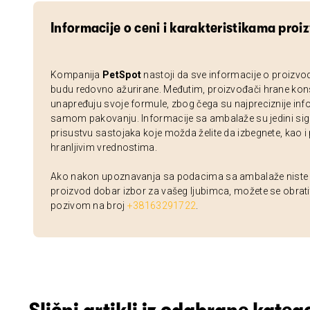
Informacije o ceni i karakteristikama proi
Kompanija
PetSpot
nastoji da sve informacije o proizvo
budu redovno ažurirane. Međutim, proizvođači hrane kon
unapređuju svoje formule, zbog čega su najpreciznije inf
samom pakovanju. Informacije sa ambalaže su jedini sig
prisustvu sastojaka koje možda želite da izbegnete, kao i
hranljivim vrednostima.
Ako nakon upoznavanja sa podacima sa ambalaže niste si
proizvod dobar izbor za vašeg ljubimca, možete se obrati
pozivom na broj
+38163291722
.