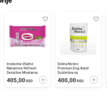
rije
j
edi
Dodaj
Uporedi
Dodaj
Uporedi
u
u
listu
listu
želja
želja
Inodorina Vlažne
Dolina Noteci
Maramice Refresh
Premium Dog Adult
Sensitive Micelarna
Guščetina sa
Voda 40 kom.
Krompirima 500g
JTE U KORPU
DODAJTE U KORPU
DODAJTE
405,00
400,00
RSD
RSD