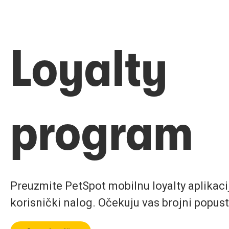
Loyalty
program
Preuzmite PetSpot mobilnu loyalty aplikaciju
korisnički nalog. Očekuju vas brojni popust