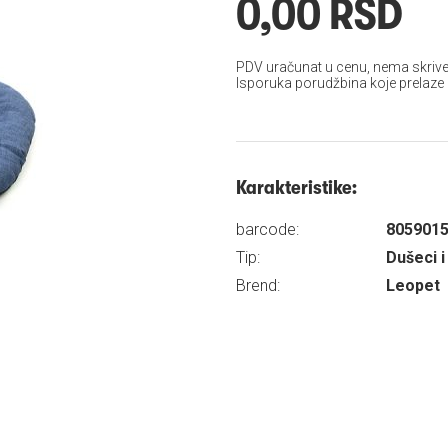
0,00 RSD
PDV uračunat u cenu, nema skrive
Isporuka porudžbina koje prelaze
Karakteristike:
barcode:
805901
Tip:
Dušeci i
Brend:
Leopet