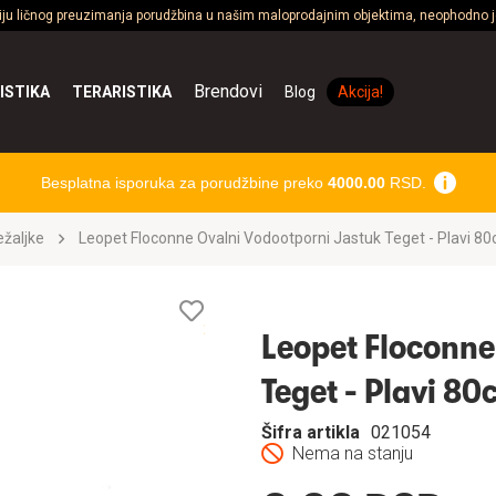
ciju ličnog preuzimanja porudžbina u našim maloprodajnim objektima, neophodno je
Brendovi
ISTIKA
TERARISTIKA
Blog
Akcija!
Besplatna isporuka za porudžbine preko
4000.00
RSD.
ležaljke
Leopet Floconne Ovalni Vodootporni Jastuk Teget - Plavi 8
Lista
želja
Leopet Floconne
Teget - Plavi 8
Šifra artikla
021054
Nema na stanju