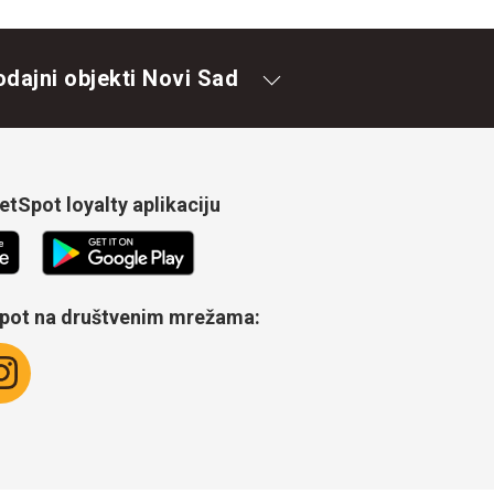
odajni objekti Novi Sad
tSpot loyalty aplikaciju
Spot na društvenim mrežama: