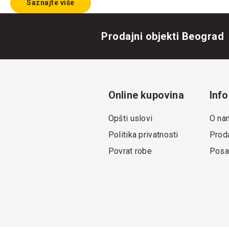
Saznajte više
Prodajni objekti Beograd
Online kupovina
Info
Opšti uslovi
O na
Politika privatnosti
Proda
Povrat robe
Posa