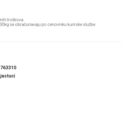
nih troškova.
 30kg se obračunavaju po cenovniku kurirske službe.
5763310
 jastuci