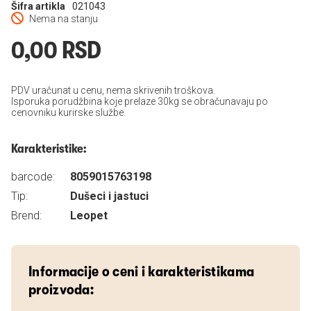
Šifra artikla
021043
Nema na stanju
0,00 RSD
PDV uračunat u cenu, nema skrivenih troškova.
Isporuka porudžbina koje prelaze 30kg se obračunavaju po
cenovniku kurirske službe.
Karakteristike:
barcode:
8059015763198
Tip:
Dušeci i jastuci
Brend:
Leopet
Informacije o ceni i karakteristikama
proizvoda: