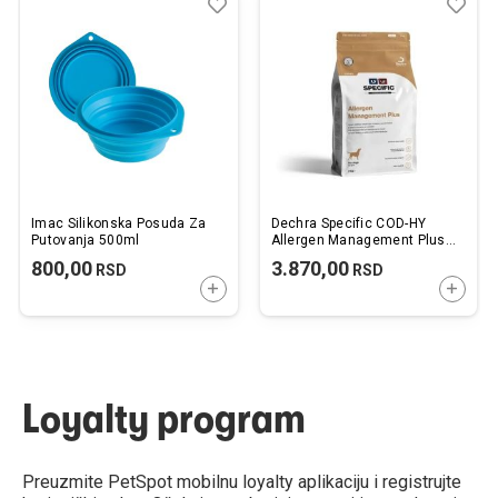
Dodaj
Uporedi
Dod
Upo
u
u
listu
listu
želja
želj
Imac Silikonska Posuda Za
Dechra Specific COD-HY
Putovanja 500ml
Allergen Management Plus
2kg
800,00
3.870,00
RSD
RSD
DODAJTE U KORPU
DODAJ
Loyalty program
Preuzmite PetSpot mobilnu loyalty aplikaciju i registrujte