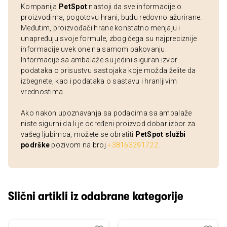
Kompanija
PetSpot
nastoji da sve informacije o
proizvodima, pogotovu hrani, budu redovno ažurirane.
Međutim, proizvođači hrane konstatno menjaju i
unapređuju svoje formule, zbog čega su najpreciznije
informacije uvek one na samom pakovanju.
Informacije sa ambalaže su jedini siguran izvor
podataka o prisustvu sastojaka koje možda želite da
izbegnete, kao i podataka o sastavu i hranljivim
vrednostima.
Ako nakon upoznavanja sa podacima sa ambalaže
niste sigurni da li je određeni proizvod dobar izbor za
vašeg ljubimca, možete se obratiti
PetSpot službi
podrške
pozivom na broj
+38163291722
.
Slični artikli iz odabrane kategorije