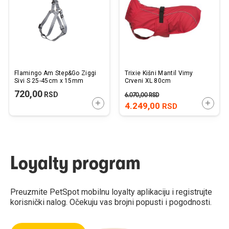
Flamingo Am Step&Go Ziggi
Trixie Kišni Mantil Vimy
Sivi S 25-45cm x 15mm
Crveni XL 80cm
720,00
RSD
6.070,00
RSD
DODAJTE U KORPU
DODAJ
4.249,00
RSD
Loyalty program
Preuzmite PetSpot mobilnu loyalty aplikaciju i registrujte
korisnički nalog. Očekuju vas brojni popusti i pogodnosti.