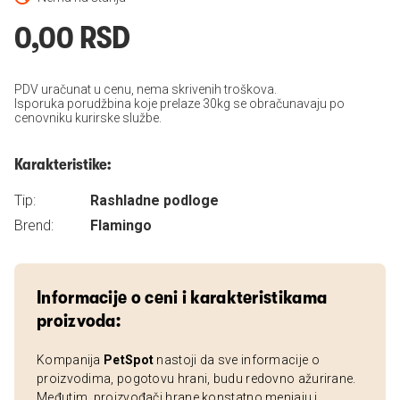
0,00 RSD
PDV uračunat u cenu, nema skrivenih troškova.
Isporuka porudžbina koje prelaze 30kg se obračunavaju po
cenovniku kurirske službe.
Karakteristike:
Tip:
Rashladne podloge
Brend:
Flamingo
Informacije o ceni i karakteristikama
proizvoda:
Kompanija
PetSpot
nastoji da sve informacije o
proizvodima, pogotovu hrani, budu redovno ažurirane.
Međutim, proizvođači hrane konstatno menjaju i