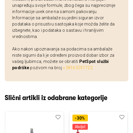
unapređuju svoje formule, zbog čega su najpreciznije
informacije uvek one na samom pakovanju.
Informacije sa ambalaže su jedini siguran izvor
podataka o prisustvu sastojaka koje možda želite da
izbegnete, kao i podataka o sastavu i hranljivim
vrednostima.
Ako nakon upoznavanja sa podacima sa ambalaže
niste sigurni da li je određeni proizvod dobar izbor za
vašeg ljubimca, možete se obratiti
PetSpot službi
podrške
pozivom na broj
+38163291722
.
Slični artikli iz odabrane kategorije
Dodaj
Uporedi
Dod
Upo
-30%
u
u
listu
listu
želja
želj