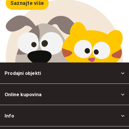
Saznajte više
Prodajni objekti
Online kupovina
Opšti uslovi
Info
Politika privatnosti