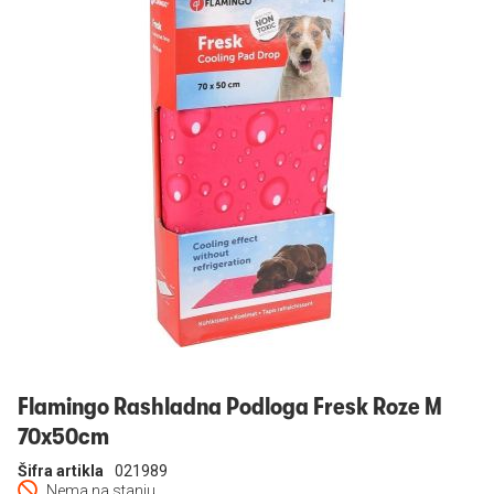
Prijavi se
Flamingo Rashladna Podloga Fresk Roze M
70x50cm
Šifra artikla
021989
Nema na stanju