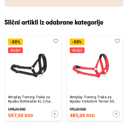
Slični artikli iz odabrane kategorije
Dodaj
Uporedi
Dod
Upo
-50%
-50%
u
u
listu
listu
želja
želj
Amiplay Trening Traka za
Amiplay Trening Traka za
Njušku Rottweiler XL Crna
Njušku Yorkshire Terrier XS
24-45cm x 50-65cm x 2cm
Crvena 10-18cm x 19-25cm
1.195,00
RSD
970,00
RSD
x 1,5cm
DODAJTE U KORPU
DODAJ
597,50
485,00
RSD
RSD