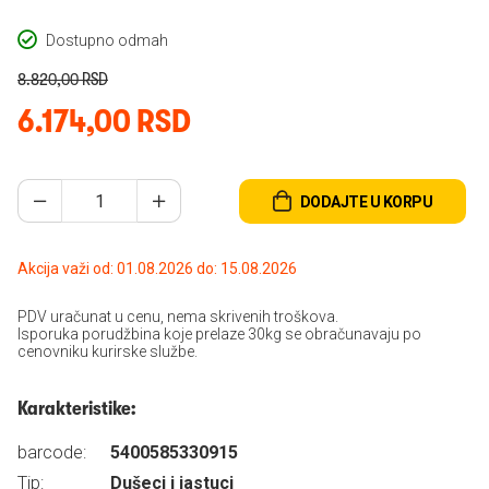
Dostupno odmah
8.820,00 RSD
6.174,00 RSD
DODAJTE U KORPU
Akcija važi od: 01.08.2026 do: 15.08.2026
PDV uračunat u cenu, nema skrivenih troškova.
Isporuka porudžbina koje prelaze 30kg se obračunavaju po
cenovniku kurirske službe.
Karakteristike:
barcode:
5400585330915
Tip:
Dušeci i jastuci