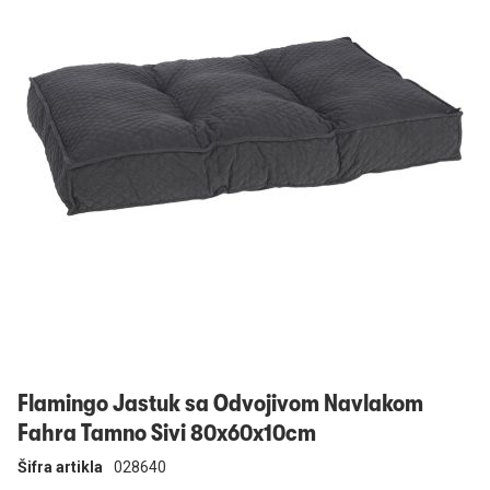
Prijavi se
Flamingo Jastuk sa Odvojivom Navlakom
Fahra Tamno Sivi 80x60x10cm
Šifra artikla
028640