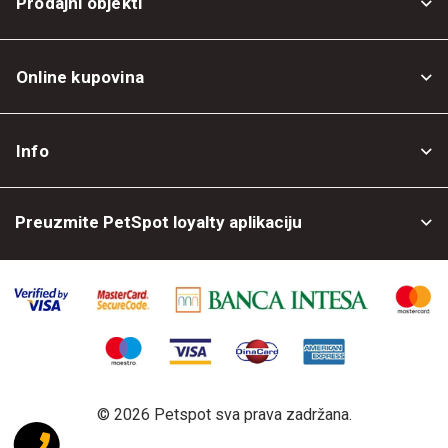
Prodajni objekti
Online kupovina
Opšti uslovi
Info
Politika privatnosti
O nama
Povrat robe
Preuzmite PetSpot loyalty aplikaciju
Prodajni objekti
Posao kod nas
©
2026 Petspot sva prava zadržana.