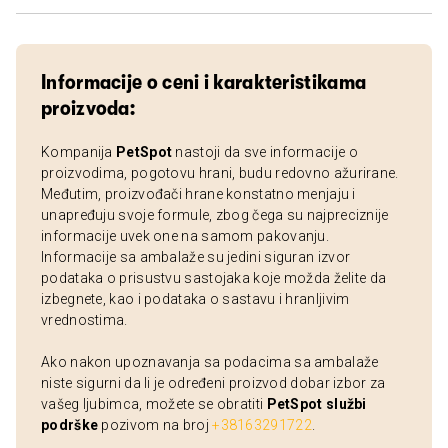
Informacije o ceni i karakteristikama
proizvoda:
Kompanija
PetSpot
nastoji da sve informacije o
proizvodima, pogotovu hrani, budu redovno ažurirane.
Međutim, proizvođači hrane konstatno menjaju i
unapređuju svoje formule, zbog čega su najpreciznije
informacije uvek one na samom pakovanju.
Informacije sa ambalaže su jedini siguran izvor
podataka o prisustvu sastojaka koje možda želite da
izbegnete, kao i podataka o sastavu i hranljivim
vrednostima.
Ako nakon upoznavanja sa podacima sa ambalaže
niste sigurni da li je određeni proizvod dobar izbor za
vašeg ljubimca, možete se obratiti
PetSpot službi
podrške
pozivom na broj
+38163291722
.