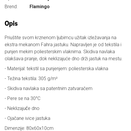
Brend:
Flamingo
Opis
Priuštite svom krznenom ljubimcu užitak izležavanja na
ekstra mekanom Fahra jastuku. Napravljen je od tekstila i
punjen mekim poliesterskim vlaknima. Skidiva navlaka
olakšava pranje, dok neklizajuće dno drži jastuk na mestu.
- Materijal: tekstil sa punjenjem: poliesterska vlakna
- Težina tekstila: 305 g/m²
- Skidiva navlaka sa patentnim zatvaračem
- Pere se na 30°C
- Neklizajuće dno
- Ojačane ivice jastuka
Dimenzije: 80x60x10cm