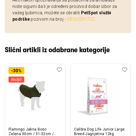
Ako nakon upoznavanja sa podacima sa ambalaže
niste sigurni da li je određeni proizvod dobar izbor za
vašeg ljubimca, možete se obratiti
PetSpot službi
podrške
pozivom na broj
+38163291722
.
Slični artikli iz odabrane kategorije
Dodaj
Uporedi
Dod
Upo
-30%
u
u
listu
listu
želja
želj
Flamingo Jakna Boso
Calibra Dog Life Junior Large
Zelena 30cm / 31-32cm /
Breed Jagnjetina 12kg