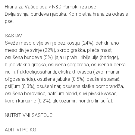
Hrana za Vašeg psa > N&D Pumpkin za pse
Divlja svinja, bundeva i jabuka. Kompletna hrana za odrasle
pse.
SASTAV
Sveže meso divlje svinje bez kostiju (24%), dehidrirano
meso divlje svinje (22%), skrob graška, pileća mast,
osušena bundeva (5%), jaja u prahu, riblje ulje (haringe),
biljna vlakna graška, osušena šargarepa, osušena lucerka,
inulin, fruktooligosaharidi, ekstrakt kvasca (izvor manan-
oligosaharida), osušena jabuka (0,5%), osušeni spanać,
psilijum (0,3%), osušeni nar, osušena slatka pomorandža,
osušena borovnica, natrijum hlorid, suvi pivski kvasac,
koren kurkume (0,2%), glukozamin, hondroitin sulfat.
NUTRITIVNI SASTOJCI
ADITIVI PO KG