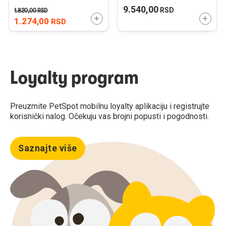
46-49cm
9.540,00
RSD
1.820,00
RSD
DODAJTE U KORPU
DODAJ
1.274,00
RSD
Loyalty program
Preuzmite PetSpot mobilnu loyalty aplikaciju i registrujte
korisnički nalog. Očekuju vas brojni popusti i pogodnosti.
Saznajte više