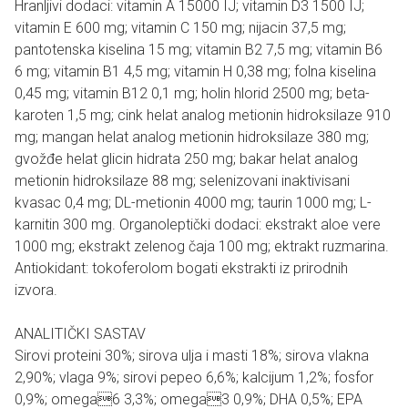
Hranljivi dodaci: vitamin A 15000 IJ; vitamin D3 1500 IJ;
vitamin E 600 mg; vitamin C 150 mg; nijacin 37,5 mg;
pantotenska kiselina 15 mg; vitamin B2 7,5 mg; vitamin B6
6 mg; vitamin B1 4,5 mg; vitamin H 0,38 mg; folna kiselina
0,45 mg; vitamin B12 0,1 mg; holin hlorid 2500 mg; beta-
karoten 1,5 mg; cink helat analog metionin hidroksilaze 910
mg; mangan helat analog metionin hidroksilaze 380 mg;
gvožđe helat glicin hidrata 250 mg; bakar helat analog
metionin hidroksilaze 88 mg; selenizovani inaktivisani
kvasac 0,4 mg; DL-metionin 4000 mg; taurin 1000 mg; L-
karnitin 300 mg. Organoleptički dodaci: ekstrakt aloe vere
1000 mg; ekstrakt zelenog čaja 100 mg; ektrakt ruzmarina.
Antiokidant: tokoferolom bogati ekstrakti iz prirodnih
izvora.
ANALITIČKI SASTAV
Sirovi proteini 30%; sirova ulja i masti 18%; sirova vlakna
2,90%; vlaga 9%; sirovi pepeo 6,6%; kalcijum 1,2%; fosfor
0,9%; omega6 3,3%; omega3 0,9%; DHA 0,5%; EPA