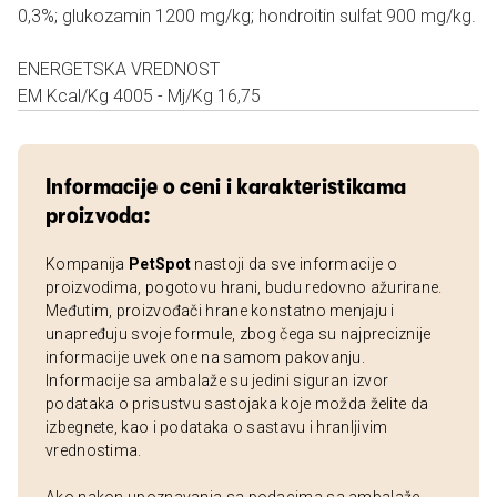
0,3%; glukozamin 1200 mg/kg; hondroitin sulfat 900 mg/kg.
ENERGETSKA VREDNOST
EM Kcal/Kg 4005 - Mj/Kg 16,75
Informacije o ceni i karakteristikama
proizvoda:
Kompanija
PetSpot
nastoji da sve informacije o
proizvodima, pogotovu hrani, budu redovno ažurirane.
Međutim, proizvođači hrane konstatno menjaju i
unapređuju svoje formule, zbog čega su najpreciznije
informacije uvek one na samom pakovanju.
Informacije sa ambalaže su jedini siguran izvor
podataka o prisustvu sastojaka koje možda želite da
izbegnete, kao i podataka o sastavu i hranljivim
vrednostima.