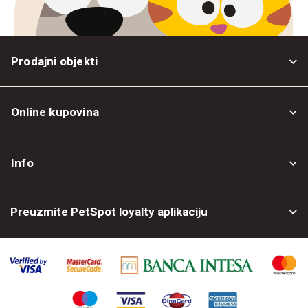
Prodajni objekti
Online kupovina
Opšti uslovi
Info
Politika privatnosti
O nama
Povrat robe
Preuzmite PetSpot loyalty aplikaciju
Prodajni objekti
Posao kod nas