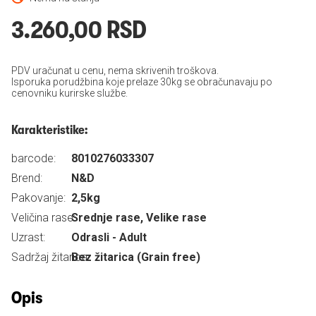
3.260,00 RSD
PDV uračunat u cenu, nema skrivenih troškova.
Isporuka porudžbina koje prelaze 30kg se obračunavaju po
cenovniku kurirske službe.
Karakteristike:
barcode:
8010276033307
Brend:
N&D
Pakovanje:
2,5kg
Veličina rase:
Srednje rase, Velike rase
Uzrast:
Odrasli - Adult
Sadržaj žitarica:
Bez žitarica (Grain free)
Opis