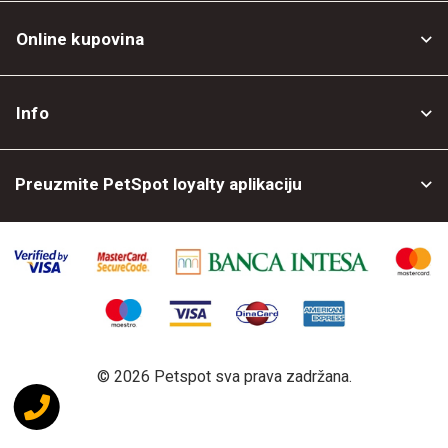
Online kupovina
Opšti uslovi
Info
Politika privatnosti
O nama
Povrat robe
Preuzmite PetSpot loyalty aplikaciju
Prodajni objekti
Posao kod nas
©
2026 Petspot sva prava zadržana.