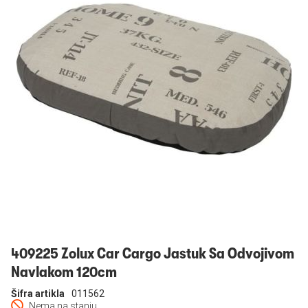
Prijavi se
409225 Zolux Car Cargo Jastuk Sa Odvojivom
Navlakom 120cm
Šifra artikla
011562
Nema na stanju