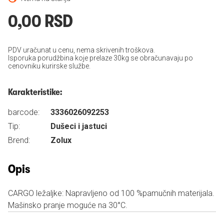
0,00 RSD
PDV uračunat u cenu, nema skrivenih troškova.
Isporuka porudžbina koje prelaze 30kg se obračunavaju po
cenovniku kurirske službe.
Karakteristike:
barcode:
3336026092253
Tip:
Dušeci i jastuci
Brend:
Zolux
Opis
CARGO ležaljke: Napravljeno od 100 %pamučnih materijala.
Mašinsko pranje moguće na 30°C.