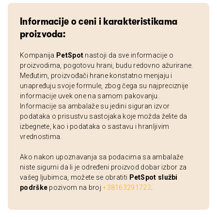
Informacije o ceni i karakteristikama
proizvoda:
Kompanija
PetSpot
nastoji da sve informacije o
proizvodima, pogotovu hrani, budu redovno ažurirane.
Međutim, proizvođači hrane konstatno menjaju i
unapređuju svoje formule, zbog čega su najpreciznije
informacije uvek one na samom pakovanju.
Informacije sa ambalaže su jedini siguran izvor
podataka o prisustvu sastojaka koje možda želite da
izbegnete, kao i podataka o sastavu i hranljivim
vrednostima.
Ako nakon upoznavanja sa podacima sa ambalaže
niste sigurni da li je određeni proizvod dobar izbor za
vašeg ljubimca, možete se obratiti
PetSpot službi
podrške
pozivom na broj
+38163291722
.