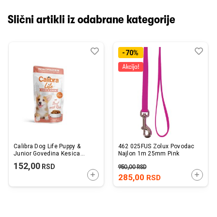
Slični artikli iz odabrane kategorije
Dodaj
Uporedi
Dod
Upo
-70%
u
u
listu
listu
želja
želj
Calibra Dog Life Puppy &
462 025FUS Zolux Povodac
Junior Govedina Kesica
Najlon 1m 25mm Pink
150g
152,00
RSD
950,00
RSD
DODAJTE U KORPU
DODAJ
285,00
RSD