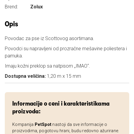
Brend:
Zolux
Opis
Povodac za pse iz Scottovog asortimana.
Povodci su napravljeni od prozračne mešavine poliestera i
pamuka.
Imaju kožni preklop sa natpisom „IMAO“.
Dostupna veličina:
1,20 m x 15 ​​mm
Informacije o ceni i karakteristikama
proizvoda:
Kompanija
PetSpot
nastoji da sve informacije o
proizvodima, pogotovu hrani, budu redovno ažurirane.