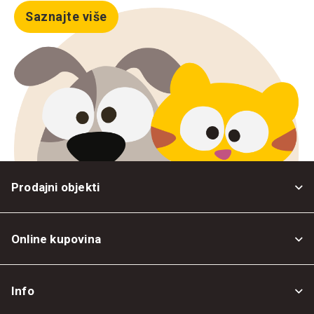
Saznajte više
Prodajni objekti
Online kupovina
Opšti uslovi
Info
Politika privatnosti