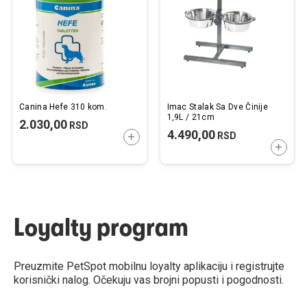
želja
želj
Canina Hefe 310 kom.
Imac Stalak Sa Dve Činije
1,9L / 21cm
2.030,00
RSD
4.490,00
RSD
DODAJTE U KORPU
DODAJ
Loyalty program
Preuzmite PetSpot mobilnu loyalty aplikaciju i registrujte
korisnički nalog. Očekuju vas brojni popusti i pogodnosti.