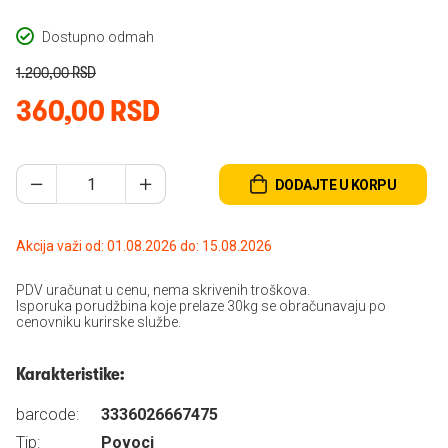
Dostupno odmah
1.200,00 RSD
360,00 RSD
DODAJTE U KORPU
Akcija važi od: 01.08.2026 do: 15.08.2026
PDV uračunat u cenu, nema skrivenih troškova.
Isporuka porudžbina koje prelaze 30kg se obračunavaju po
cenovniku kurirske službe.
Karakteristike:
barcode:
3336026667475
Tip:
Povoci