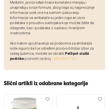
Međutim, proizvođači hrane konstatno menjaju i
unapređuju svoje formule, zbog čega su najpreciznije
informacije uvek one na samom pakovanju.
Informacije sa ambalaže su jedini siguran izvor
podataka o prisustvu sastojaka koje možda želite da
izbegnete, kao i podataka o sastavu i hranljivim
vrednostima.
Ako nakon upoznavanja sa podacima sa ambalaže
niste sigurni da li je određeni proizvod dobar izbor za
vašeg ljubimca, možete se obratiti
PetSpot službi
podrške
pozivom na broj
+38163291722
.
Slični artikli iz odabrane kategorije
Dodaj
Uporedi
Dod
Upo
u
u
listu
listu