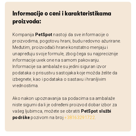
Informacije o ceni i karakteristikama
proizvoda:
Kompanija
PetSpot
nastoji da sve informacije o
proizvodima, pogotovu hrani, budu redovno ažurirane.
Međutim, proizvođači hrane konstatno menjaju i
unapređuju svoje formule, zbog čega su najpreciznije
informacije uvek one na samom pakovanju.
Informacije sa ambalaže su jedini siguran izvor
podataka o prisustvu sastojaka koje možda želite da
izbegnete, kao i podataka o sastavu i hranljivim
vrednostima.
Ako nakon upoznavanja sa podacima sa ambalaže
niste sigurni da li je određeni proizvod dobar izbor za
vašeg ljubimca, možete se obratiti
PetSpot službi
podrške
pozivom na broj
+38163291722
.