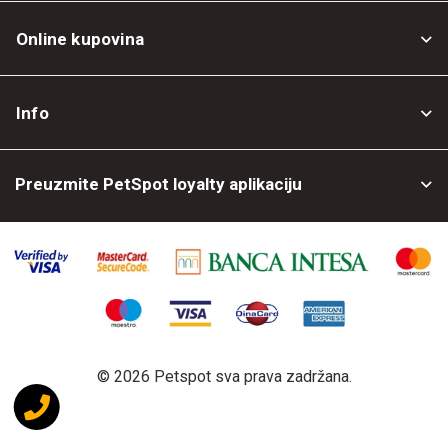
Online kupovina
Opšti uslovi
Info
Politika privatnosti
O nama
Povrat robe
Preuzmite PetSpot loyalty aplikaciju
Prodajni objekti
Posao kod nas
©
2026 Petspot sva prava zadržana.