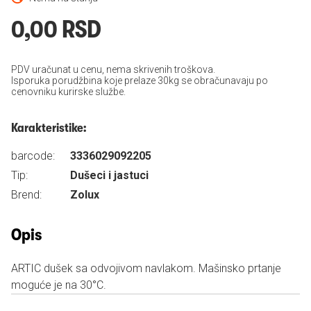
0,00 RSD
PDV uračunat u cenu, nema skrivenih troškova.
Isporuka porudžbina koje prelaze 30kg se obračunavaju po
cenovniku kurirske službe.
Karakteristike:
barcode:
3336029092205
Tip:
Dušeci i jastuci
Brend:
Zolux
Opis
ARTIC dušek sa odvojivom navlakom. Mašinsko prtanje
moguće je na 30°C.