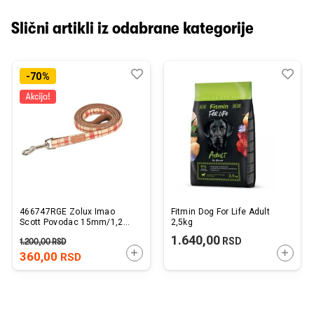
Slični artikli iz odabrane kategorije
Dodaj
Uporedi
Dod
Upo
-70%
u
u
listu
listu
želja
želj
466747RGE Zolux Imao
Fitmin Dog For Life Adult
Scott Povodac 15mm/1,2m
2,5kg
Crveni
1.640,00
RSD
1.200,00
RSD
DODAJTE U KORPU
DODAJ
360,00
RSD