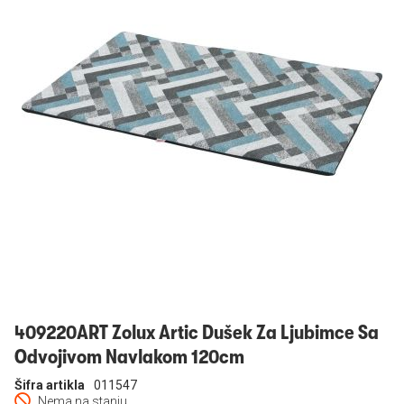
Prijavi se
409220ART Zolux Artic Dušek Za Ljubimce Sa
Odvojivom Navlakom 120cm
Šifra artikla
011547
Nema na stanju