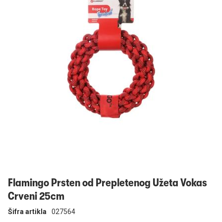
Prijavi se
Flamingo Prsten od Prepletenog Užeta Vokas
Crveni 25cm
Šifra artikla
027564