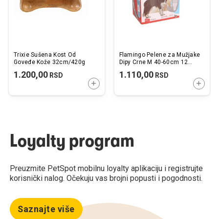
Trixie Sušena Kost Od
Flamingo Pelene za Mužjake
Goveđe Kože 32cm/420g
Dipy Crne M 40-60cm 12
kom.
1.200,00
1.110,00
RSD
RSD
DODAJTE U KORPU
DODAJ
Loyalty program
Preuzmite PetSpot mobilnu loyalty aplikaciju i registrujte
korisnički nalog. Očekuju vas brojni popusti i pogodnosti.
Saznajte više