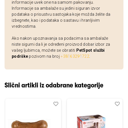
informacije uvek one na samom pakovanju.
Informacije sa ambalaže su jedini siguran izvor
podataka o prisustvu sastojaka koje možda želite da
izbegnete, kao i podataka o sastavu i hranljivim
vrednostima.
Ako nakon upoznavanja sa podacima sa ambalaže
niste sigurni da li je određeni proizvod dobar izbor za
vašeg ljubimca, možete se obratiti
PetSpot službi
podrške
pozivom na broj
+38163291722
.
Slični artikli iz odabrane kategorije
Dodaj
Uporedi
Dod
Upo
u
u
listu
listu
želja
želj