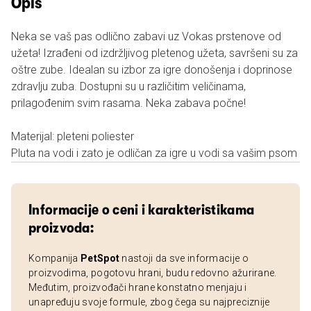
Opis
Neka se vaš pas odlično zabavi uz Vokas prstenove od
užeta! Izrađeni od izdržljivog pletenog užeta, savršeni su za
oštre zube. Idealan su izbor za igre donošenja i doprinose
zdravlju zuba. Dostupni su u različitim veličinama,
prilagođenim svim rasama. Neka zabava počne!
Materijal: pleteni poliester
Pluta na vodi i zato je odličan za igre u vodi sa vašim psom
Informacije o ceni i karakteristikama
proizvoda:
Kompanija
PetSpot
nastoji da sve informacije o
proizvodima, pogotovu hrani, budu redovno ažurirane.
Međutim, proizvođači hrane konstatno menjaju i
unapređuju svoje formule, zbog čega su najpreciznije