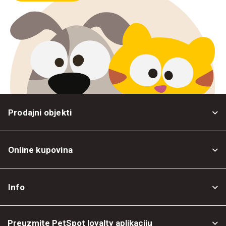
Prodajni objekti
Online kupovina
Opšti uslovi
Info
Politika privatnosti
O nama
Povrat robe
Preuzmite PetSpot loyalty aplikaciju