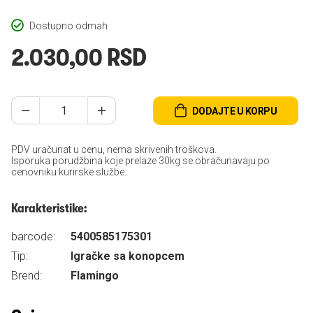
Dostupno odmah
2.030,00 RSD
DODAJTE U KORPU
PDV uračunat u cenu, nema skrivenih troškova.
Isporuka porudžbina koje prelaze 30kg se obračunavaju po
cenovniku kurirske službe.
Karakteristike:
barcode:
5400585175301
Tip:
Igračke sa konopcem
Brend:
Flamingo