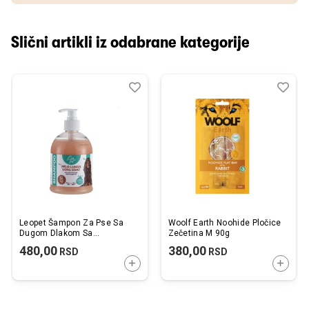
Slični artikli iz odabrane kategorije
Dodaj
Uporedi
Dod
Upo
u
u
listu
listu
želja
želj
Leopet Šampon Za Pse Sa
Woolf Earth Noohide Pločice
Dugom Dlakom Sa
Zečetina M 90g
Aragnovim Uljem 500ml
480,00
380,00
RSD
RSD
DODAJTE U KORPU
DODAJ