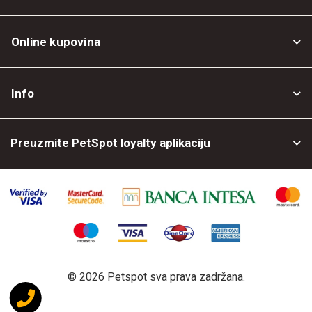
Online kupovina
Opšti uslovi
Info
Politika privatnosti
O nama
Povrat robe
Preuzmite PetSpot loyalty aplikaciju
Prodajni objekti
Posao kod nas
©
2026 Petspot sva prava zadržana.