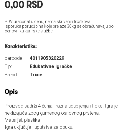
0,00 RSD
PDV uračunat u cenu, nema skrivenih troškova.
Isporuka porudžbina koje prelaze 30kg se obračunavaju po
cenovniku kurirske službe.
Karakteristike:
barcode:
4011905320229
Tip:
Edukativne igračke
Brend:
Trixie
Opis
Proizvod sadrži 4 čunja i razna udubljenja i fioke. Igra je
neklizajuća zbog gumenog osnovnog prstena.
Materijal: plastika
Igra uključuje i uputstva za obuku.