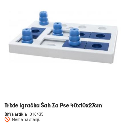
Prijavi se
Trixie Igračka Šah Za Pse 40x10x27cm
Šifra artikla
016435
Nema na stanju