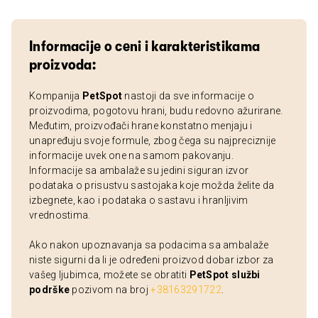
Informacije o ceni i karakteristikama
proizvoda:
Kompanija
PetSpot
nastoji da sve informacije o
proizvodima, pogotovu hrani, budu redovno ažurirane.
Međutim, proizvođači hrane konstatno menjaju i
unapređuju svoje formule, zbog čega su najpreciznije
informacije uvek one na samom pakovanju.
Informacije sa ambalaže su jedini siguran izvor
podataka o prisustvu sastojaka koje možda želite da
izbegnete, kao i podataka o sastavu i hranljivim
vrednostima.
Ako nakon upoznavanja sa podacima sa ambalaže
niste sigurni da li je određeni proizvod dobar izbor za
vašeg ljubimca, možete se obratiti
PetSpot službi
podrške
pozivom na broj
+38163291722
.