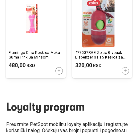
listu
listu
želja
želj
Flamingo Dina Koskica Meka
477037RGE Zolux Bivouak
Guma Pink Sa Mirisom
Dispenzer sa 15 Kesica za
Maline 11cm
Izmet Crveni 14cm
480,00
320,00
RSD
RSD
DODAJTE U KORPU
DODAJ
Loyalty program
Preuzmite PetSpot mobilnu loyalty aplikaciju i registrujte
korisnički nalog. Očekuju vas brojni popusti i pogodnosti.