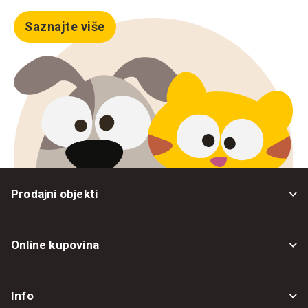
Saznajte više
Prodajni objekti
Online kupovina
Opšti uslovi
Info
Politika privatnosti