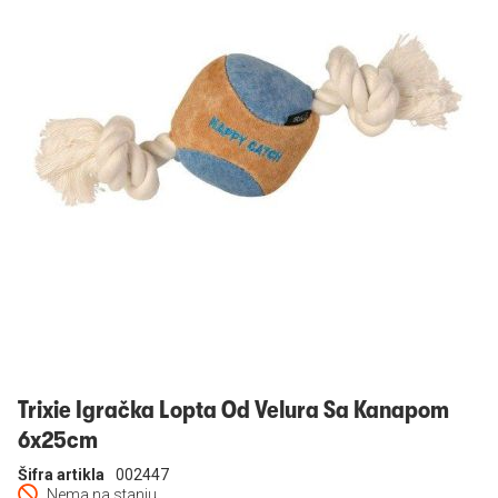
Prijavi se
Trixie Igračka Lopta Od Velura Sa Kanapom
6x25cm
Šifra artikla
002447
Nema na stanju