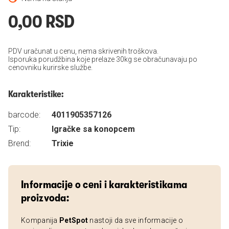
0,00 RSD
PDV uračunat u cenu, nema skrivenih troškova.
Isporuka porudžbina koje prelaze 30kg se obračunavaju po
cenovniku kurirske službe.
Karakteristike:
barcode:
4011905357126
Tip:
Igračke sa konopcem
Brend:
Trixie
Informacije o ceni i karakteristikama
proizvoda:
Kompanija
PetSpot
nastoji da sve informacije o