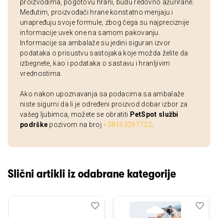
proizvodima, pogotovu hrani, budu redovno ažurirane.
Međutim, proizvođači hrane konstatno menjaju i
unapređuju svoje formule, zbog čega su najpreciznije
informacije uvek one na samom pakovanju.
Informacije sa ambalaže su jedini siguran izvor
podataka o prisustvu sastojaka koje možda želite da
izbegnete, kao i podataka o sastavu i hranljivim
vrednostima.
Ako nakon upoznavanja sa podacima sa ambalaže
niste sigurni da li je određeni proizvod dobar izbor za
vašeg ljubimca, možete se obratiti
PetSpot službi
podrške
pozivom na broj
+38163291722
.
Slični artikli iz odabrane kategorije
Dodaj
Uporedi
Dod
Upo
u
u