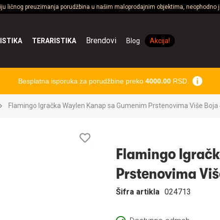
ciju ličnog preuzimanja porudžbina u našim maloprodajnim objektima, neophodno je
Brendovi
ISTIKA
TERARISTIKA
Blog
Akcija!
Besplatna isporuka za porudžbine preko
4000.00
RSD.
Flamingo Igračka Waylen Kanap sa Gumenim Prstenovima Više Boj
Lista
želja
Flamingo Igrač
Prstenovima Vi
Šifra artikla
024713