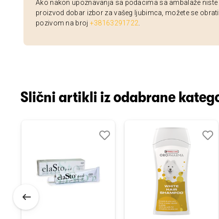
Ako nakon upoznavanja sa podacima sa ambalaže niste si
proizvod dobar izbor za vašeg ljubimca, možete se obrati
pozivom na broj
+38163291722
.
Slični artikli iz odabrane katego
odaj
poredi
Dodaj
Uporedi
Doda
Upor
u
u
istu
listu
listu
elja
želja
želja