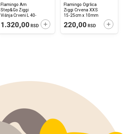
Flamingo Am
Flamingo Ogrlica
Fla
Step&Go Ziggi
Ziggi Crvena XXS
Kre
Višnja Crveni L 40-
15-25cm x 10mm
za 
70cm x 25mm
Lad
 U KORPU
DODAJTE U KORPU
DODAJTE U 
1.320,00
220,00
1
RSD
RSD
19x