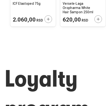
ICF Elastoped 75g
Versele-Laga
Oropharma White
Hair Šampon 250ml
ODAJTE U KORPU
DODAJTE U KORPU
DODA
2.060,00
620,00
RSD
RSD
Loyalty