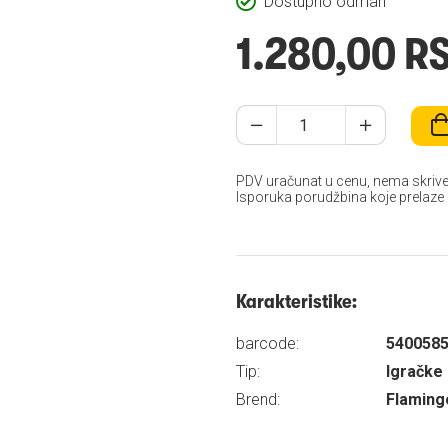
Dostupno odmah
1.280,00 R
PDV uračunat u cenu, nema skrive
Isporuka porudžbina koje prelaze
Karakteristike:
barcode:
540058
Tip:
Igračke
Brend:
Flaming