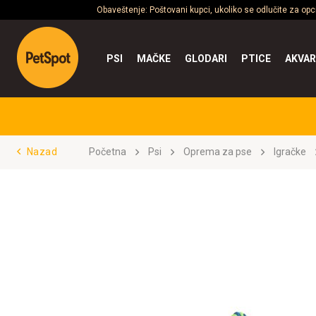
Obaveštenje: Poštovani kupci, ukoliko se odlučite za op
PSI
MAČKE
GLODARI
PTICE
AKVAR
Nazad
Početna
Psi
Oprema za pse
Igračke