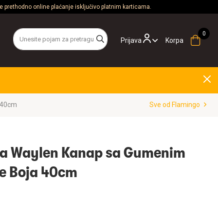
 prethodno online plaćanje isključivo platnim karticama.
Prijava
Korpa
a 40cm
Sve od Flamingo
ka Waylen Kanap sa Gumenim
še Boja 40cm