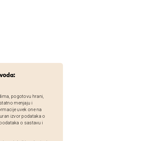
zvoda:
dima, pogotovu hrani,
statno menjaju i
ormacije uvek one na
uran izvor podataka o
 podataka o sastavu i