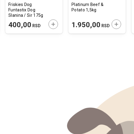
Friskies Dog
Platinum Beef &
Funtastix Dog
Potato 1,5kg
Slanina / Sir 175g
JTE U KORPU
DODAJTE U KORPU
DODAJTE
400,00
1.950,00
RSD
RSD