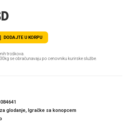
SD
DODAJTE U KORPU
nih troškova.
 30kg se obračunavaju po cenovniku kurirske službe.
5084641
 za glodanje, Igračke sa konopcem
o