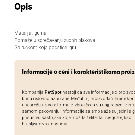
Opis
Materijal: guma
Pomaže u sprečavanju zubnih plakova
Sa ručkom koja podstiče igru
Informacije o ceni i karakteristikama proi
Kompanija
PetSpot
nastoji da sve informacije o proizvo
budu redovno ažurirane. Međutim, proizvođači hrane kon
unapređuju svoje formule, zbog čega su najpreciznije inf
samom pakovanju. Informacije sa ambalaže su jedini sig
prisustvu sastojaka koje možda želite da izbegnete, kao i
hranljivim vrednostima.