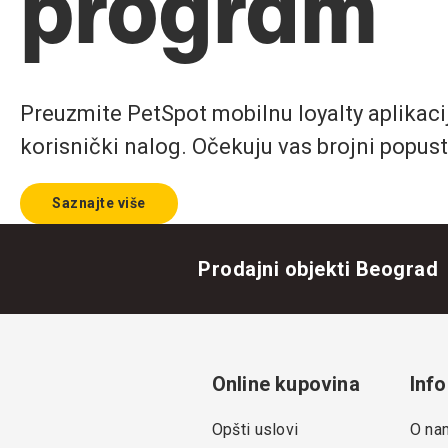
program
Preuzmite PetSpot mobilnu loyalty aplikaciju
korisnički nalog. Očekuju vas brojni popust
Saznajte više
Prodajni objekti Beograd
Online kupovina
Info
Opšti uslovi
O na