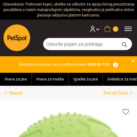
Obaveštenje: Poštovani kupci, ukoliko se odlučite za opciju ličnog preuzimanja
porudžbina u našim maloprodajnim objektima, neophodno je prethodno online
Psi
plaćanje isključivo platnim karticama.
Mačke
Korpa
Glodari
Ptice
Besplatna isporuka za porudžbine preko
4000.00
RSD.
Akvaristika
Hrana za pse
Hrana za mačke
Igračke za pse
Grebalice za mač
Teraristika
Nazad
Sve od Zolux
Brendovi
Blog
Lis
želj
Akcija!