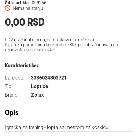
Šifra artikla
009256
Nema na stanju
0,00 RSD
PDV uračunat u cenu, nema skrivenih troškova.
Isporuka porudžbina koje prelaze 30kg se obračunavaju po
cenovniku kurirske službe.
Karakteristike:
barcode:
3336024803721
Tip:
Loptice
Brend:
Zolux
Opis
Igračka za trening - lopta sa mestom za koskicu.