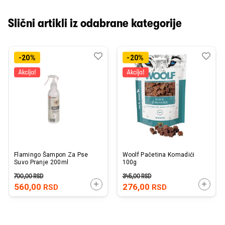
Slični artikli iz odabrane kategorije
Dodaj
Uporedi
Dod
Upo
-20%
-20%
u
u
listu
listu
želja
želj
Flamingo Šampon Za Pse
Woolf Pačetina Komadići
Suvo Pranje 200ml
100g
700,00
RSD
345,00
RSD
DODAJTE U KORPU
DODAJ
560,00
276,00
RSD
RSD