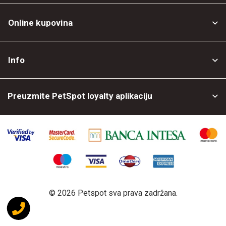
Online kupovina
Opšti uslovi
Info
Politika privatnosti
O nama
Povrat robe
Preuzmite PetSpot loyalty aplikaciju
Prodajni objekti
Posao kod nas
©
2026 Petspot sva prava zadržana.