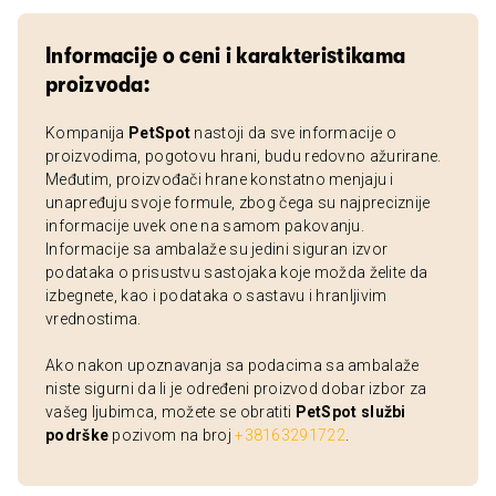
Informacije o ceni i karakteristikama
proizvoda:
Kompanija
PetSpot
nastoji da sve informacije o
proizvodima, pogotovu hrani, budu redovno ažurirane.
Međutim, proizvođači hrane konstatno menjaju i
unapređuju svoje formule, zbog čega su najpreciznije
informacije uvek one na samom pakovanju.
Informacije sa ambalaže su jedini siguran izvor
podataka o prisustvu sastojaka koje možda želite da
izbegnete, kao i podataka o sastavu i hranljivim
vrednostima.
Ako nakon upoznavanja sa podacima sa ambalaže
niste sigurni da li je određeni proizvod dobar izbor za
vašeg ljubimca, možete se obratiti
PetSpot službi
podrške
pozivom na broj
+38163291722
.