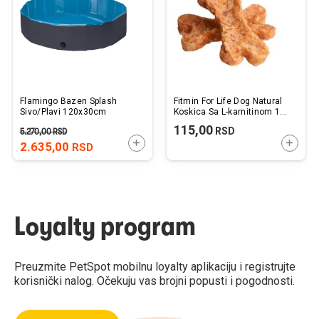
Flamingo Bazen Splash
Fitmin For Life Dog Natural
Sivo/Plavi 120x30cm
Koskica Sa L-karnitinom 1
kom.
115,00
RSD
5.270,00
RSD
DODAJTE U KORPU
DODAJ
2.635,00
RSD
Loyalty program
Preuzmite PetSpot mobilnu loyalty aplikaciju i registrujte
korisnički nalog. Očekuju vas brojni popusti i pogodnosti.