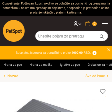
Obaveštenje: Poštovani kupci, ukoliko se odlučite za opciju ličnog preuzimanja
porudžbina u našim maloprodajnim objektima, neophodno je prethodno online
Psi
plaćanje isključivo platnim karticama.
Mačke
Korpa
Glodari
Ptice
Besplatna isporuka za porudžbine preko
4000.00
RSD.
Akvaristika
Hrana za pse
Hrana za mačke
Igračke za pse
Grebalice za mač
Teraristika
Nazad
Sve od Imac
Brendovi
Blog
Lis
želj
Akcija!