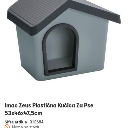
Prijavi se
Imac Zeus Plastična Kućica Za Pse
53x46x47,5cm
Šifra artikla
018684
Nema na stanju