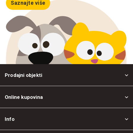
Saznajte više
Prodajni objekti
Online kupovina
Opšti uslovi
Info
Politika privatnosti