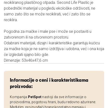
recikliranog plastičnog otpada. Second Life Plastic je
pobednički materijal u pogledu ekološke održivosti, ne
samo zato što se može reciklirati, već i zato što se
reciklira.
Pogodna za mačke i male pse i može se postaviti u
zatvorenom ili na otvorenom prostoru.
Odabrani materijali, dizajn i karakteristike garantuju kućicu
za mačke koja je ne samo izdržljiva i udobna, već i ona koja
će izgledati sjajno bilo gde.
Dimenzije: 53x46x47,6 cm
Informacije o ceni i karakteristikama
proizvoda:
Kompanija
PetSpot
nastoji da sve informacije o
proizvodima, pogotovu hrani, budu redovno ažurirane.
Međutim, proizvođači hrane konstatno menjaju i