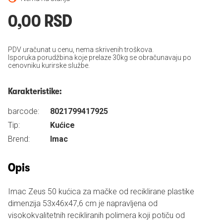
0,00 RSD
PDV uračunat u cenu, nema skrivenih troškova.
Isporuka porudžbina koje prelaze 30kg se obračunavaju po
cenovniku kurirske službe.
Karakteristike:
barcode:
8021799417925
Tip:
Kućice
Brend:
Imac
Opis
Imac Zeus 50 kućica za mačke od reciklirane plastike
dimenzija 53x46x47,6 cm je napravljena od
visokokvalitetnih recikliranih polimera koji potiču od