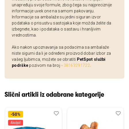
unapređuju svoje formule, zbog čega su najpreciznije
informacije uvek one na samom pakovanju.
Informacije sa ambalaže su jedini siguran izvor
podataka o prisustvu sastojaka koje možda želite da
izbegnete, kao i podataka o sastavu i hranljivim
vrednostima.
Ako nakon upoznavanja sa podacima sa ambalaže
niste sigurni da li je određeni proizvod dobar izbor za
vašeg ljubimca, možete se obratiti
PetSpot službi
podrške
pozivom na broj
+38163291722
.
Slični artikli iz odabrane kategorije
Dodaj
Uporedi
Dod
Upo
-50%
u
u
listu
listu
želja
želj