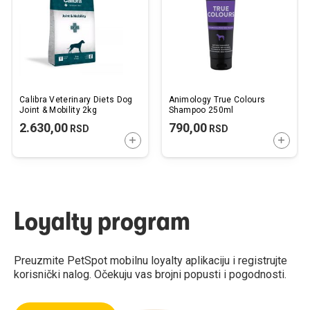
želja
želj
Calibra Veterinary Diets Dog
Animology True Colours
Joint & Mobility 2kg
Shampoo 250ml
2.630,00
790,00
RSD
RSD
DODAJTE U KORPU
DODAJ
Loyalty program
Preuzmite PetSpot mobilnu loyalty aplikaciju i registrujte
korisnički nalog. Očekuju vas brojni popusti i pogodnosti.