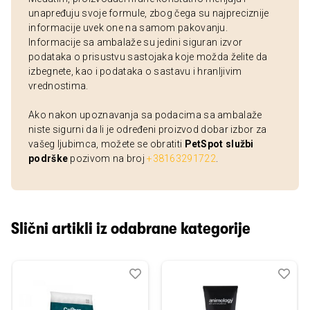
unapređuju svoje formule, zbog čega su najpreciznije
informacije uvek one na samom pakovanju.
Informacije sa ambalaže su jedini siguran izvor
podataka o prisustvu sastojaka koje možda želite da
izbegnete, kao i podataka o sastavu i hranljivim
vrednostima.
Ako nakon upoznavanja sa podacima sa ambalaže
niste sigurni da li je određeni proizvod dobar izbor za
vašeg ljubimca, možete se obratiti
PetSpot službi
podrške
pozivom na broj
+38163291722
.
Slični artikli iz odabrane kategorije
Dodaj
Uporedi
Dod
Upo
u
u
listu
listu