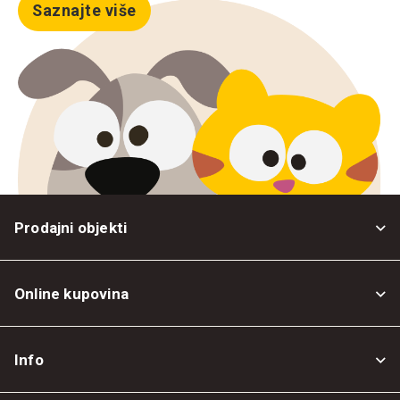
Saznajte više
Prodajni objekti
Online kupovina
Opšti uslovi
Info
Politika privatnosti