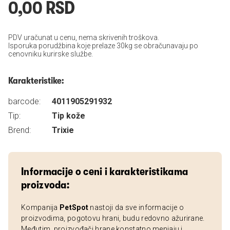
0,00 RSD
PDV uračunat u cenu, nema skrivenih troškova.
Isporuka porudžbina koje prelaze 30kg se obračunavaju po
cenovniku kurirske službe.
Karakteristike:
barcode:
4011905291932
Tip:
Tip kože
Brend:
Trixie
Informacije o ceni i karakteristikama
proizvoda:
Kompanija
PetSpot
nastoji da sve informacije o
proizvodima, pogotovu hrani, budu redovno ažurirane.
Međutim, proizvođači hrane konstatno menjaju i