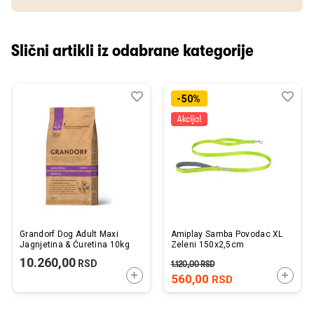
Slični artikli iz odabrane kategorije
Dodaj
Uporedi
Dod
Upo
-50%
u
u
listu
listu
želja
želj
Grandorf Dog Adult Maxi
Amiplay Samba Povodac XL
Jagnjetina & Ćuretina 10kg
Zeleni 150x2,5cm
10.260,00
RSD
1.120,00
RSD
DODAJTE U KORPU
DODAJ
560,00
RSD