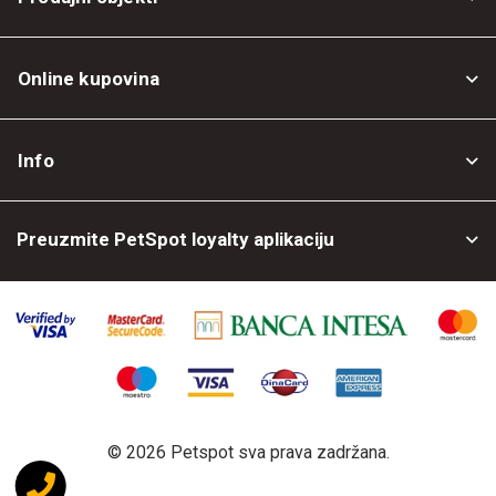
Online kupovina
Opšti uslovi
Info
Politika privatnosti
O nama
Povrat robe
Preuzmite PetSpot loyalty aplikaciju
Prodajni objekti
Posao kod nas
©
2026 Petspot sva prava zadržana.