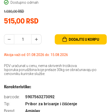
Dostupno odmah
1.030,00 RSD
515,00 RSD
DODAJTE U KORPU
Akcija važi od: 01.08.2026 do: 15.08.2026
PDV uračunat u cenu, nema skrivenih troškova.
Isporuka porudžbina koje prelaze 30kg se obračunavaju po
cenovniku kurirske službe.
Karakteristike:
barcode:
5907563273092
Tip:
Pribor za brisanje i čišćenje
Brend:
Amiplay