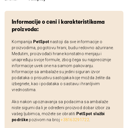
Informacije o ceni i karakteristikama
proizvoda:
Kompanija
PetSpot
nastoji da sve informacije o
proizvodima, pogotovu hrani, budu redovno ažurirane.
Međutim, proizvođači hrane konstatno menjaju i
unapređuju svoje formule, zbog čega su najpreciznije
informacije uvek one na samom pakovanju.
Informacije sa ambalaže su jedini siguran izvor
podataka o prisustvu sastojaka koje možda želite da
izbegnete, kao i podataka o sastavu i hranljivim
vrednostima.
Ako nakon upoznavanja sa podacima sa ambalaže
niste sigurni da li je određeni proizvod dobar izbor za
vašeg ljubimca, možete se obratiti
PetSpot službi
podrške
pozivom na broj
+38163291722
.