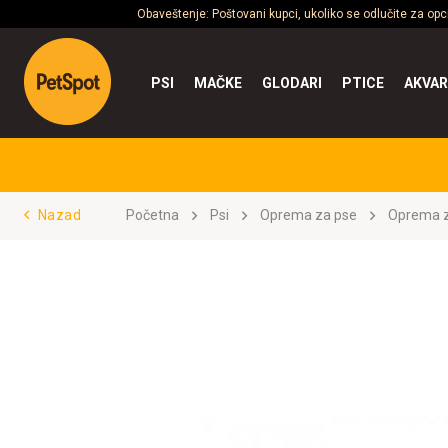
Obaveštenje: Poštovani kupci, ukoliko se odlučite za op
PSI
MAČKE
GLODARI
PTICE
AKVAR
Nazad
Početna
Psi
Oprema za pse
Oprema z