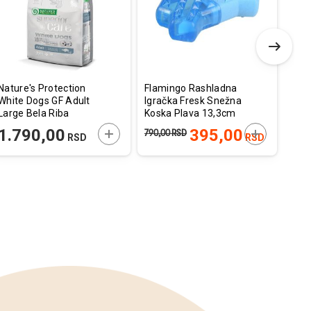
želja
želja
Nature's Protection
Flamingo Rashladna
Imac
White Dogs GF Adult
Igračka Fresk Snežna
Od 
Large Bela Riba
Koska Plava 13,3cm
1,5kg
E U KORPU
DODAJTE U KORPU
DODAJTE U
1.790,00
395,00
51
790,00
RSD
RSD
RSD