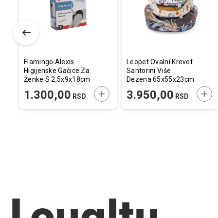
želja
želja
želj
Flamingo Alexis
Leopet Ovalni Krevet
Higijenske Gaćice Za
Santorini Više
Ženke S 2,5x9x18cm
Dezena 65x55x23cm
ODAJTE U KORPU
DODAJTE U KORPU
DOD
1.300,00
3.950,00
RSD
RSD
Loyalty