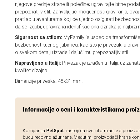
njegove prednje strane ili poleđine; ugravirajte bitne pod
prepoznatljiv stil. Zahvaljujući mogućnosti graviranja, ova
pratilac u avanturama koji će ujedno osigurati bezbednost
da se izgubi, ugravirana identifikaciona oznaka je najbrži na
Sigurnost sa stilom:
MyFamily je uspeo da transformiš
bezbednost kućnog ljubimca, kao što je privezak, u prav
o svakom detalju izrade i dajući mu prepoznatljiv stil.
Napravljeno u Italiji:
Privezak je izrađen u Italiji, uz zanat
kvalitet dizajna.
Dimenzije priveska: 48x31 mm.
Informacije o ceni i karakteristikama proi
Kompanija
PetSpot
nastoji da sve informacije o proizvo
budu redovno ažurirane. Međutim, proizvođači hrane kon