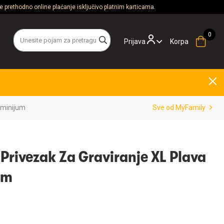
 prethodno online plaćanje isključivo platnim karticama.
Prijava
Korpa
uminijum
Sve od MyFamily
Privezak Za Graviranje XL Plava
um