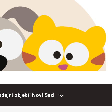
odajni objekti Novi Sad