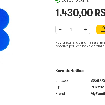
Dostupno odmah
1.430,00 R
PDV uračunat u cenu, nema skrive
Isporuka porudžbina koje prelaze
Karakteristike:
barcode:
805877
Tip:
Privesci
Brend:
MyFamil