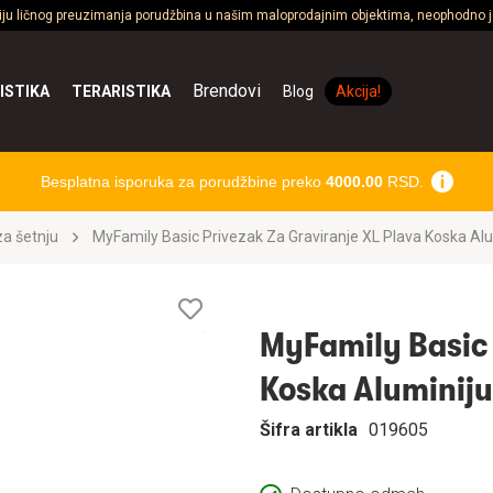
ciju ličnog preuzimanja porudžbina u našim maloprodajnim objektima, neophodno je
Brendovi
ISTIKA
TERARISTIKA
Blog
Akcija!
Besplatna isporuka za porudžbine preko
4000.00
RSD.
a šetnju
MyFamily Basic Privezak Za Graviranje XL Plava Koska Al
Lista
želja
MyFamily Basic 
Koska Aluminij
Šifra artikla
019605