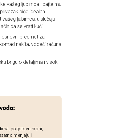
atke vašeg ljubimca i dajte mu
j privezak biće idealan
 vašeg ljubimca: u slučaju
čin da se vrati kući.
e osnovni predmet za
i komad nakita, vodeći računa
sku brigu o detaljima i visok
zvoda:
dima, pogotovu hrani,
statno menjaju i