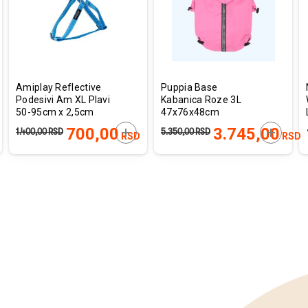
a
želja
želja
Amiplay Reflective
Puppia Base
Podesivi Am XL Plavi
Kabanica Roze 3L
50-95cm x 2,5cm
47x76x48cm
AJTE U KORPU
DODAJTE U KORPU
DODAJT
700,00
3.745,00
1.400,00
RSD
5.350,00
RSD
RSD
RSD