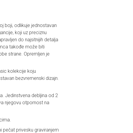
oj boji, odlikuje jednostavan
ncije, koji uz preciznu
ravljen do najsitnijih detalja
ubimca takođe može biti
obe strane. Opremljen je
sic kolekcije koju
dnostavan bezvremenski dizajn.
ma. Jedinstvena debljina od 2
ava njegovu otpornost na
mcima.
čni pečat privesku graviranjem