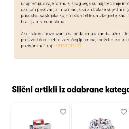
unapređuju svoje formule, zbog čega su najpreciznije inf
samom pakovanju. Informacije sa ambalaže su jedini sig
prisustvu sastojaka koje možda želite da izbegnete, kao i
hranljivim vrednostima.
Ako nakon upoznavanja sa podacima sa ambalaže niste si
proizvod dobar izbor za vašeg ljubimca, možete se obrati
pozivom na broj
+38163291722
.
Slični artikli iz odabrane katego
Dodaj
Uporedi
Dodaj
Uporedi
Dod
Upo
u
u
u
listu
listu
listu