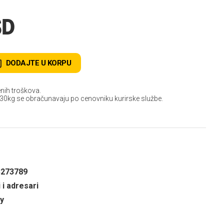
SD
DODAJTE U KORPU
nih troškova.
 30kg se obračunavaju po cenovniku kurirske službe.
3273789
 i adresari
y