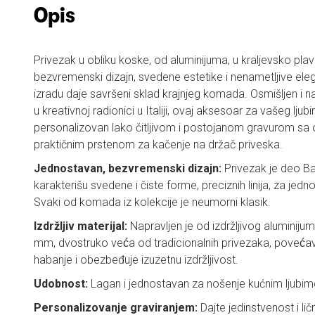
Opis
Privezak u obliku koske, od aluminijuma, u kraljevsko plav
bezvremenski dizajn, svedene estetike i nenametljive elega
izradu daje savršeni sklad krajnjeg komada. Osmišljen i nap
u kreativnoj radionici u Italiji, ovaj aksesoar za vašeg lj
personalizovan lako čitljivom i postojanom gravurom sa 
praktičnim prstenom za kačenje na držač priveska.
Jednostavan, bezvremenski dizajn:
Privezak je deo Ba
karakterišu svedene i čiste forme, preciznih linija, za je
Svaki od komada iz kolekcije je neumorni klasik.
Izdržljiv materijal:
Napravljen je od izdržljivog aluminiju
mm, dvostruko veća od tradicionalnih privezaka, poveć
habanje i obezbeđuje izuzetnu izdržljivost.
Udobnost:
Lagan i jednostavan za nošenje kućnim ljubi
Personalizovanje graviranjem:
Dajte jedinstvenost i li