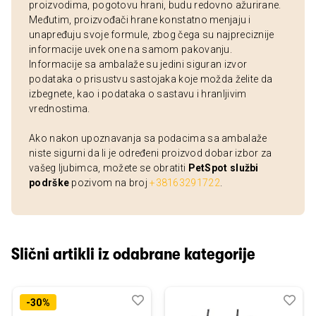
proizvodima, pogotovu hrani, budu redovno ažurirane.
Međutim, proizvođači hrane konstatno menjaju i
unapređuju svoje formule, zbog čega su najpreciznije
informacije uvek one na samom pakovanju.
Informacije sa ambalaže su jedini siguran izvor
podataka o prisustvu sastojaka koje možda želite da
izbegnete, kao i podataka o sastavu i hranljivim
vrednostima.
Ako nakon upoznavanja sa podacima sa ambalaže
niste sigurni da li je određeni proizvod dobar izbor za
vašeg ljubimca, možete se obratiti
PetSpot službi
podrške
pozivom na broj
+38163291722
.
Slični artikli iz odabrane kategorije
Dodaj
Uporedi
Dod
Upo
-30%
u
u