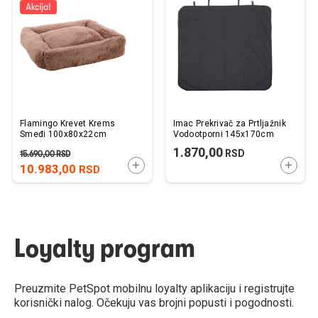
listu
listu
želja
želj
Flamingo Krevet Krems
Imac Prekrivač za Prtljažnik
Smeđi 100x80x22cm
Vodootporni 145x170cm
1.870,00
RSD
15.690,00
RSD
DODAJTE U KORPU
DODAJ
10.983,00
RSD
Loyalty program
Preuzmite PetSpot mobilnu loyalty aplikaciju i registrujte
korisnički nalog. Očekuju vas brojni popusti i pogodnosti.