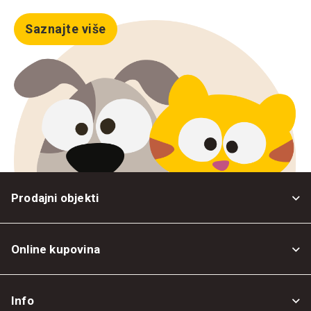
Saznajte više
Prodajni objekti
Online kupovina
Opšti uslovi
Info
Politika privatnosti