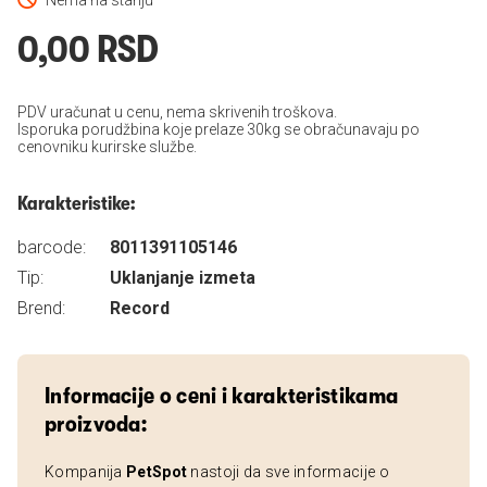
Nema na stanju
0,00 RSD
PDV uračunat u cenu, nema skrivenih troškova.
Isporuka porudžbina koje prelaze 30kg se obračunavaju po
cenovniku kurirske službe.
Karakteristike:
barcode:
8011391105146
Tip:
Uklanjanje izmeta
Brend:
Record
Informacije o ceni i karakteristikama
proizvoda:
Kompanija
PetSpot
nastoji da sve informacije o