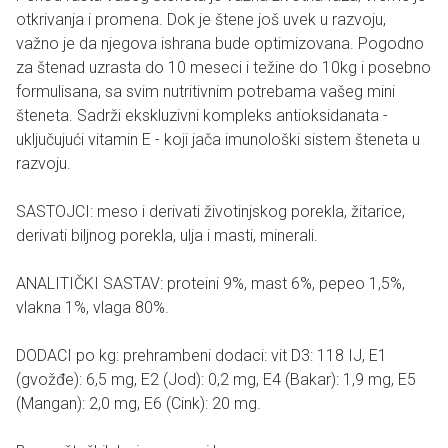
otkrivanja i promena. Dok je štene još uvek u razvoju,
važno je da njegova ishrana bude optimizovana. Pogodno
za štenad uzrasta do 10 meseci i težine do 10kg i posebno
formulisana, sa svim nutritivnim potrebama vašeg mini
šteneta. Sadrži ekskluzivni kompleks antioksidanata -
uključujući vitamin E - koji jača imunološki sistem šteneta u
razvoju.
SASTOJCI: meso i derivati životinjskog porekla, žitarice,
derivati biljnog porekla, ulja i masti, minerali.
ANALITIČKI SASTAV: proteini 9%, mast 6%, pepeo 1,5%,
vlakna 1%, vlaga 80%.
DODACI po kg: prehrambeni dodaci: vit D3: 118 IJ, E1
(gvožđe): 6,5 mg, E2 (Jod): 0,2 mg, E4 (Bakar): 1,9 mg, E5
(Mangan): 2,0 mg, E6 (Cink): 20 mg.