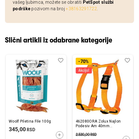
vašeg ljubimca, možete se obratiti
PetSpot službi
podrške
pozivom na broj
+38163291722
.
Slični artikli iz odabrane kategorije
Dodaj
Uporedi
Dod
Upo
-70%
u
u
listu
listu
želja
želj
Woolf Piletina File 100g
462080ORA Zolux Najlon
Podesiv Am 40mm
345,00
RSD
Narandžasta
2.530,00
RSD
DODAJTE U KORPU