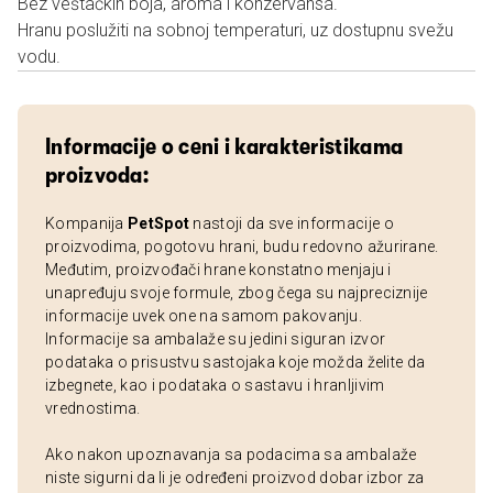
Bez veštačkih boja, aroma i konzervansa.
Hranu poslužiti na sobnoj temperaturi, uz dostupnu svežu
vodu.
Informacije o ceni i karakteristikama
proizvoda:
Kompanija
PetSpot
nastoji da sve informacije o
proizvodima, pogotovu hrani, budu redovno ažurirane.
Međutim, proizvođači hrane konstatno menjaju i
unapređuju svoje formule, zbog čega su najpreciznije
informacije uvek one na samom pakovanju.
Informacije sa ambalaže su jedini siguran izvor
podataka o prisustvu sastojaka koje možda želite da
izbegnete, kao i podataka o sastavu i hranljivim
vrednostima.
Ako nakon upoznavanja sa podacima sa ambalaže
niste sigurni da li je određeni proizvod dobar izbor za