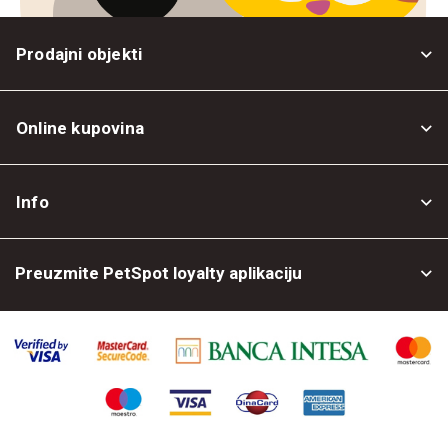
Prodajni objekti
Online kupovina
Opšti uslovi
Info
Politika privatnosti
O nama
Povrat robe
Preuzmite PetSpot loyalty aplikaciju
Prodajni objekti
Posao kod nas