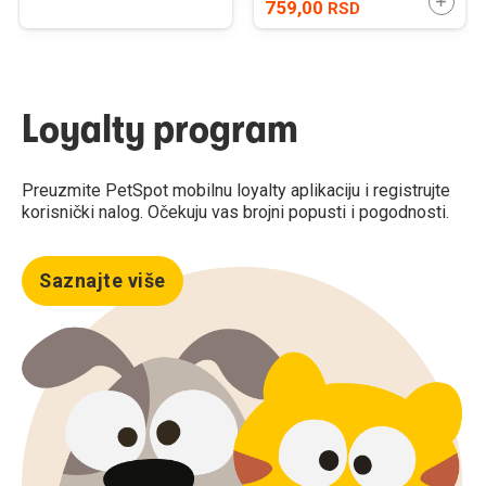
DODAJ
759,00
RSD
Loyalty program
Preuzmite PetSpot mobilnu loyalty aplikaciju i registrujte
korisnički nalog. Očekuju vas brojni popusti i pogodnosti.
Saznajte više