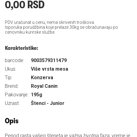
0,00 RSD
PDV uračunat u cenu, nema skrivenih troškova.
Isporuka porudžbina koje prelaze 30kg se obračunavaju po
cenovniku kurirske službe.
Karakteristike:
barcode:
9003579311479
Ukus:
Više vrsta mesa
Tip:
Konzerva
Brend:
Royal Canin
Pakovanje:
195g
Uzrast:
Štenci - Junior
Opis
Period rasta vašeg šteneta je važna životna faza; vreme je