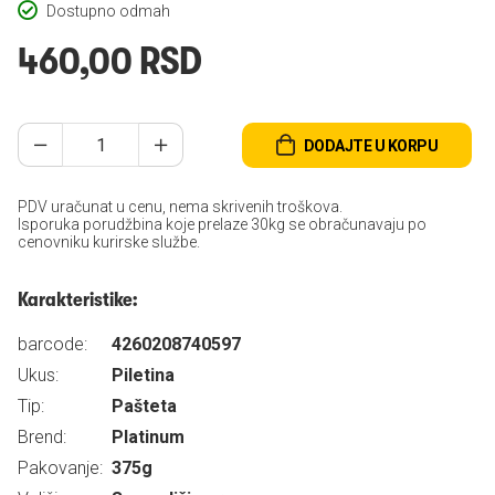
Dostupno odmah
460,00 RSD
DODAJTE U KORPU
PDV uračunat u cenu, nema skrivenih troškova.
Isporuka porudžbina koje prelaze 30kg se obračunavaju po
cenovniku kurirske službe.
Karakteristike:
barcode:
4260208740597
Ukus:
Piletina
Tip:
Pašteta
Brend:
Platinum
Pakovanje:
375g