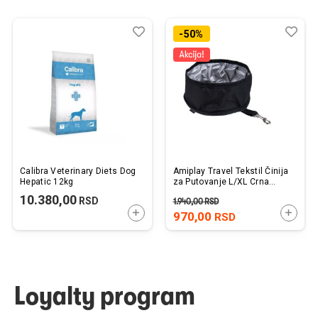
Dodaj
Uporedi
Dod
Upo
-50%
u
u
listu
listu
želja
želj
Calibra Veterinary Diets Dog
Amiplay Travel Tekstil Činija
Hepatic 12kg
za Putovanje L/XL Crna
23x11cm
10.380,00
RSD
1.940,00
RSD
DODAJTE U KORPU
DODAJ
970,00
RSD
Loyalty program