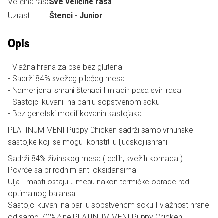
Veličina rase:
Sve veličine rasa
Uzrast:
Štenci - Junior
Opis
- Vlažna hrana za pse bez glutena
- Sadrži 84% svežeg pilećeg mesa
- Namenjena ishrani štenadi I mladih pasa svih rasa
- Sastojci kuvani na pari u sopstvenom soku
- Bez genetski modifikovanih sastojaka
PLATINUM MENI Puppy Chicken sadrži samo vrhunske
sastojke koji se mogu koristiti u ljudskoj ishrani
Sadrži 84% živinskog mesa ( celih, svežih komada )
Povrće sa prirodnim anti-oksidansima
Ulja I masti ostaju u mesu nakon termičke obrade radi
optimalnog balansa
Sastojci kuvani na pari u sopstvenom soku I vlažnost hrane
od samo 70% čine PLATINUM MENI Puppy Chicken