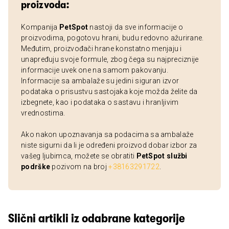
proizvoda:
Kompanija
PetSpot
nastoji da sve informacije o
proizvodima, pogotovu hrani, budu redovno ažurirane.
Međutim, proizvođači hrane konstatno menjaju i
unapređuju svoje formule, zbog čega su najpreciznije
informacije uvek one na samom pakovanju.
Informacije sa ambalaže su jedini siguran izvor
podataka o prisustvu sastojaka koje možda želite da
izbegnete, kao i podataka o sastavu i hranljivim
vrednostima.
Ako nakon upoznavanja sa podacima sa ambalaže
niste sigurni da li je određeni proizvod dobar izbor za
vašeg ljubimca, možete se obratiti
PetSpot službi
podrške
pozivom na broj
+38163291722
.
Slični artikli iz odabrane kategorije