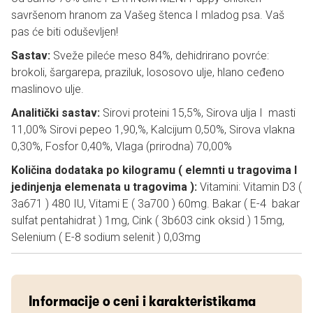
savršenom hranom za Vašeg štenca I mladog psa. Vaš
pas će biti oduševljen!
Sastav:
Sveže pileće meso 84%, dehidrirano povrće:
brokoli, šargarepa, praziluk, lososovo ulje, hlano ceđeno
maslinovo ulje.
Analitički sastav:
Sirovi proteini 15,5%, Sirova ulja I masti
11,00% Sirovi pepeo 1,90,%, Kalcijum 0,50%, Sirova vlakna
0,30%, Fosfor 0,40%, Vlaga (prirodna) 70,00%
Količina dodataka po kilogramu ( elemnti u tragovima I
jedinjenja elemenata u tragovima ):
Vitamini: Vitamin D3 (
3a671 ) 480 IU, Vitami E ( 3a700 ) 60mg. Bakar ( E-4 bakar
sulfat pentahidrat ) 1mg, Cink ( 3b603 cink oksid ) 15mg,
Selenium ( E-8 sodium selenit ) 0,03mg
Informacije o ceni i karakteristikama