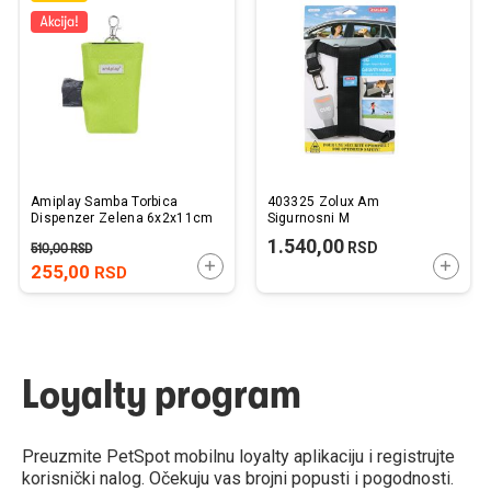
u
u
listu
listu
želja
želj
Amiplay Samba Torbica
403325 Zolux Am
Dispenzer Zelena 6x2x11cm
Sigurnosni M
1.540,00
RSD
510,00
RSD
DODAJTE U KORPU
DODAJ
255,00
RSD
Loyalty program
Preuzmite PetSpot mobilnu loyalty aplikaciju i registrujte
korisnički nalog. Očekuju vas brojni popusti i pogodnosti.