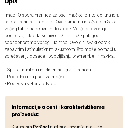
Opis
Imac IQ spora hranilica za pse i mačke je inteligentna igra i
spora hranilica u jednom. Ova pametna igračka održava
vašeg ljubimca aktivnim dok jede. Veličina otvora je
podesiva, tako da se nivo težine može prilagoditi
sposobnostima vašeg ljubimca. Ovo čini svaki obrok
zabavnim i stimulativnim iskustvom, što može pomoći u
sprečavanju dosade i poboljšanju prehrambenih navika.
- Spora hranilica i inteligentna igra u jednom
- Pogodno i za pse i za mačke
- Podesiva veličina otvora
Informacije o ceni i karakteristikama
proizvoda:
Kompanija
PetSpot
nastoji da sve informacije o