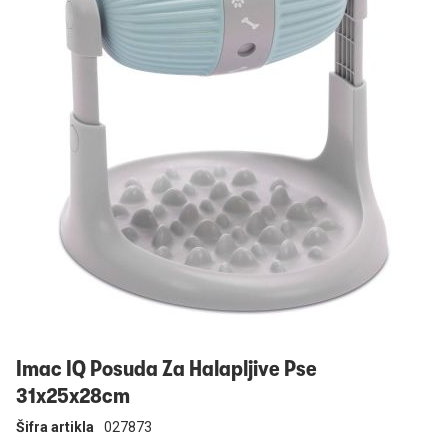
Prijavi se
Imac IQ Posuda Za Halapljive Pse
31x25x28cm
Šifra artikla
027873