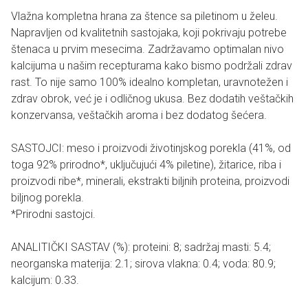
Vlažna kompletna hrana za štence sa piletinom u želeu.
Napravljen od kvalitetnih sastojaka, koji pokrivaju potrebe
štenaca u prvim mesecima. Zadržavamo optimalan nivo
kalcijuma u ​​našim recepturama kako bismo podržali zdrav
rast. To nije samo 100% idealno kompletan, uravnotežen i
zdrav obrok, već je i odličnog ukusa. Bez dodatih veštačkih
konzervansa, veštačkih aroma i bez dodatog šećera.
SASTOJCI: meso i proizvodi životinjskog porekla (41%, od
toga 92% prirodno*, uključujući 4% piletine), žitarice, riba i
proizvodi ribe*, minerali, ekstrakti biljnih proteina, proizvodi
biljnog porekla.
*Prirodni sastojci.
ANALITIČKI SASTAV (%): proteini: 8; sadržaj masti: 5.4;
neorganska materija: 2.1; sirova vlakna: 0.4; voda: 80.9;
kalcijum: 0.33.