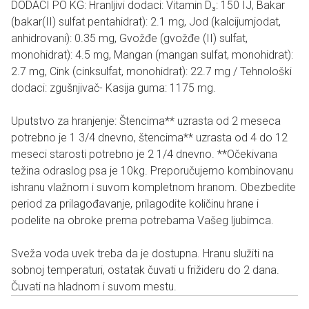
DODACI PO KG: Hranljivi dodaci: Vitamin D₃: 150 IJ, Bakar
(bakar(II) sulfat pentahidrat): 2.1 mg, Jod (kalcijumjodat,
anhidrovani): 0.35 mg, Gvožđe (gvožđe (II) sulfat,
monohidrat): 4.5 mg, Mangan (mangan sulfat, monohidrat):
2.7 mg, Cink (cinksulfat, monohidrat): 22.7 mg / Tehnološki
dodaci: zgušnjivač- Kasija guma: 1175 mg.
Uputstvo za hranjenje: Štencima** uzrasta od 2 meseca
potrebno je 1 3/4 dnevno, štencima** uzrasta od 4 do 12
meseci starosti potrebno je 2 1/4 dnevno. **Očekivana
težina odraslog psa je 10kg. Preporučujemo kombinovanu
ishranu vlažnom i suvom kompletnom hranom. Obezbedite
period za prilagođavanje, prilagodite količinu hrane i
podelite na obroke prema potrebama Vašeg ljubimca.
Sveža voda uvek treba da je dostupna. Hranu služiti na
sobnoj temperaturi, ostatak čuvati u frižideru do 2 dana.
Čuvati na hladnom i suvom mestu.