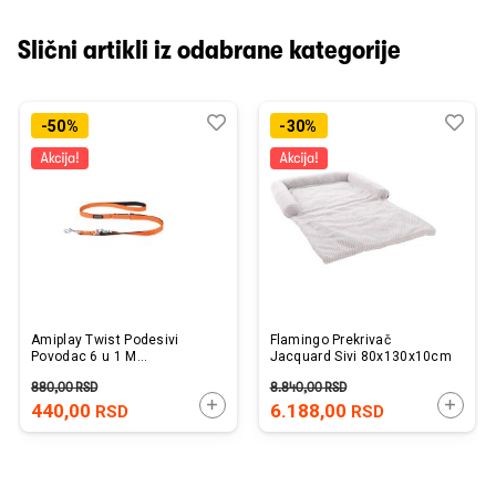
Slični artikli iz odabrane kategorije
Dodaj
Uporedi
Dod
Upo
-50%
-30%
u
u
listu
listu
želja
želj
Amiplay Twist Podesivi
Flamingo Prekrivač
Povodac 6 u 1 M
Jacquard Sivi 80x130x10cm
narandžasti 100-200x1,5cm
880,00
RSD
8.840,00
RSD
DODAJTE U KORPU
DODAJ
440,00
6.188,00
RSD
RSD