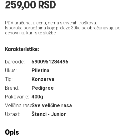
259,00 RSD
PDV uračunat u cenu, nema skrivenih troškova.
Isporuka porudžbina koje prelaze 30kg se obračunavaju po
cenovniku kurirske službe.
Karakteristike:
barcode:
5900951284496
Ukus:
Piletina
Tip:
Konzerva
Brend:
Pedigree
Pakovanje:
400g
Veličina rase:
Sve veličine rasa
Uzrast:
Štenci - Junior
Opis