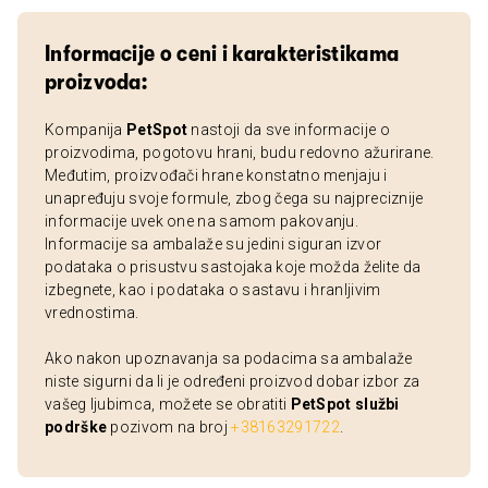
Informacije o ceni i karakteristikama
proizvoda:
Kompanija
PetSpot
nastoji da sve informacije o
proizvodima, pogotovu hrani, budu redovno ažurirane.
Međutim, proizvođači hrane konstatno menjaju i
unapređuju svoje formule, zbog čega su najpreciznije
informacije uvek one na samom pakovanju.
Informacije sa ambalaže su jedini siguran izvor
podataka o prisustvu sastojaka koje možda želite da
izbegnete, kao i podataka o sastavu i hranljivim
vrednostima.
Ako nakon upoznavanja sa podacima sa ambalaže
niste sigurni da li je određeni proizvod dobar izbor za
vašeg ljubimca, možete se obratiti
PetSpot službi
podrške
pozivom na broj
+38163291722
.