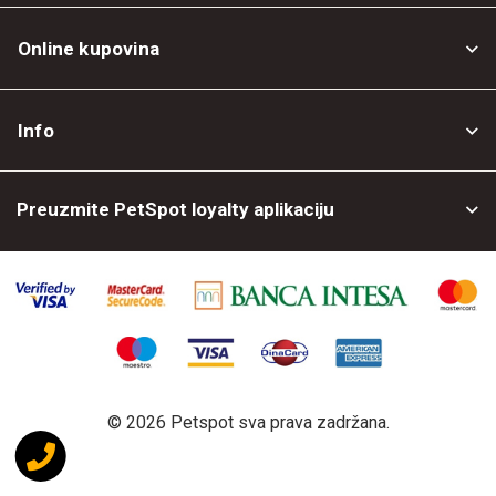
Online kupovina
Opšti uslovi
Info
Politika privatnosti
O nama
Povrat robe
Preuzmite PetSpot loyalty aplikaciju
Prodajni objekti
Posao kod nas
©
2026 Petspot sva prava zadržana.