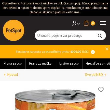
Obaveštenje: Poštovani kupci, ukoliko se odlučite za opciju ličnog preuzimanja
porudžbina u našim maloprodajnim objektima, neophodno je prethodno online
Psi
plaćanje isključivo platnim karticama.
Mačke
Korpa
Glodari
Ptice
Besplatna isporuka za porudžbine preko
4000.00
RSD.
Akvaristika
Hrana za pse
Hrana za mačke
Igračke za pse
Grebalice za mač
Teraristika
Nazad
Sve od N&D
Brendovi
Blog
Lis
želj
Akcija!