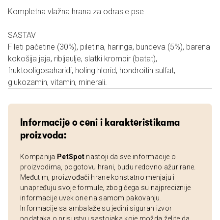
Kompletna vlažna hrana za odrasle pse.
SASTAV
Fileti pačetine (30%), piletina, haringa, bundeva (5%), barena
kokošija jaja, ribljeulje, slatki krompir (batat),
fruktooligosaharidi, holing hlorid, hondroitin sulfat,
glukozamin, vitamin, minerali.
Informacije o ceni i karakteristikama
proizvoda:
Kompanija
PetSpot
nastoji da sve informacije o
proizvodima, pogotovu hrani, budu redovno ažurirane.
Međutim, proizvođači hrane konstatno menjaju i
unapređuju svoje formule, zbog čega su najpreciznije
informacije uvek one na samom pakovanju.
Informacije sa ambalaže su jedini siguran izvor
podataka o prisustvu sastojaka koje možda želite da