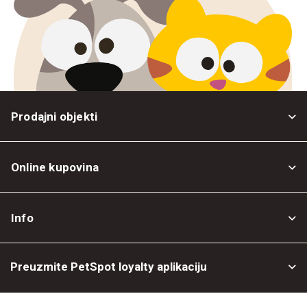
Prodajni objekti
Online kupovina
Opšti uslovi
Info
Politika privatnosti
O nama
Povrat robe
Preuzmite PetSpot loyalty aplikaciju
Prodajni objekti
Posao kod nas