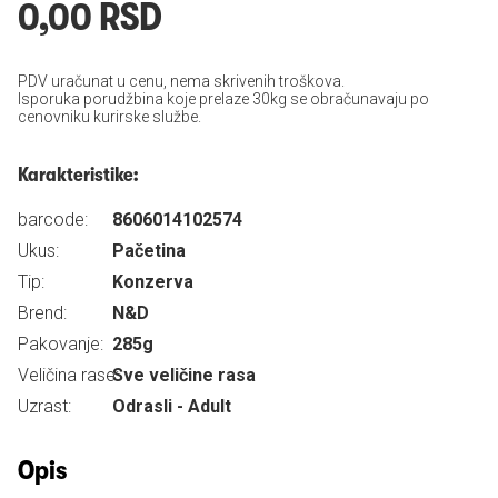
0,00 RSD
PDV uračunat u cenu, nema skrivenih troškova.
Isporuka porudžbina koje prelaze 30kg se obračunavaju po
cenovniku kurirske službe.
Karakteristike:
barcode:
8606014102574
Ukus:
Pačetina
Tip:
Konzerva
Brend:
N&D
Pakovanje:
285g
Veličina rase:
Sve veličine rasa
Uzrast:
Odrasli - Adult
Opis