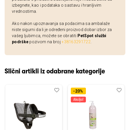
izbegnete, kao i podataka o sastavu i hranljivim
vrednostima.
Ako nakon upoznavanja sa podacima sa ambalaže
niste sigurni da li je određeni proizvod dobar izbor za
vašeg ljubimca, možete se obratiti
PetSpot službi
podrške
pozivom na broj
+38163291722
.
Slični artikli iz odabrane kategorije
Dodaj
Uporedi
Dod
Upo
-20%
u
u
listu
listu
želja
želj