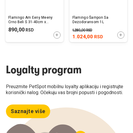
Flamingo Am Eeny Meeny
Flamingo Šampon Sa
Crno Beli S 31-40cm x
Dezodoransom 1L
15mm
890,00
RSD
1.280,00
RSD
DODAJTE U KORPU
DODAJ
1.024,00
RSD
Loyalty program
Preuzmite PetSpot mobilnu loyalty aplikaciju i registrujte
korisnički nalog. Očekuju vas brojni popusti i pogodnosti.
Saznajte više