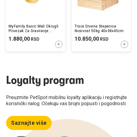
MyFamily Basic Mali Okrugli
Trixie Drvene Stepenice
Privezak Za Graviranje
Nosivost 50kg 40x38x45cm
Pozlaćeni Mesing
1.880,00
10.850,00
RSD
RSD
DODAJTE U KORPU
DODAJ
Loyalty program
Preuzmite PetSpot mobilnu loyalty aplikaciju i registrujte
korisnički nalog. Očekuju vas brojni popusti i pogodnosti.
Saznajte više