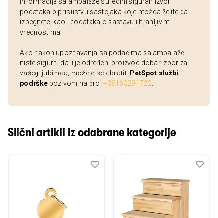
Informacije sa ambalaže su jedini siguran izvor
podataka o prisustvu sastojaka koje možda želite da
izbegnete, kao i podataka o sastavu i hranljivim
vrednostima.
Ako nakon upoznavanja sa podacima sa ambalaže
niste sigurni da li je određeni proizvod dobar izbor za
vašeg ljubimca, možete se obratiti
PetSpot službi
podrške
pozivom na broj
+38163291722
.
Slični artikli iz odabrane kategorije
Dodaj
Uporedi
Dod
Upo
u
u
listu
listu
želja
želj