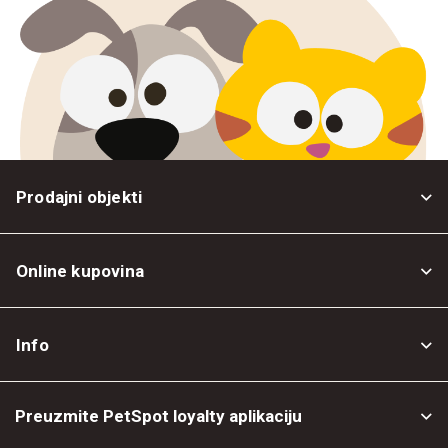
Prodajni objekti
Online kupovina
Opšti uslovi
Info
Politika privatnosti
O nama
Povrat robe
Preuzmite PetSpot loyalty aplikaciju
Prodajni objekti