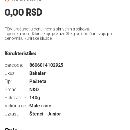
0,00 RSD
PDV uračunat u cenu, nema skrivenih troškova.
Isporuka porudžbina koje prelaze 30kg se obračunavaju po
cenovniku kurirske službe.
Karakteristike:
barcode:
8606014102925
Ukus:
Bakalar
Tip:
Pašteta
Brend:
N&D
Pakovanje:
140g
Veličina rase:
Male rase
Uzrast:
Štenci - Junior