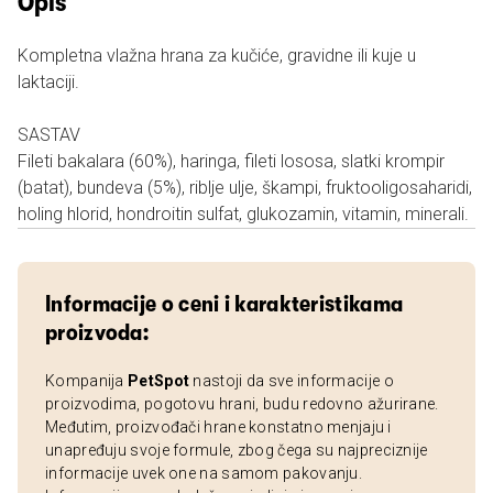
Opis
Kompletna vlažna hrana za kučiće, gravidne ili kuje u
laktaciji.
SASTAV
Fileti bakalara (60%), haringa, fileti lososa, slatki krompir
(batat), bundeva (5%), riblje ulje, škampi, fruktooligosaharidi,
holing hlorid, hondroitin sulfat, glukozamin, vitamin, minerali.
Informacije o ceni i karakteristikama
proizvoda:
Kompanija
PetSpot
nastoji da sve informacije o
proizvodima, pogotovu hrani, budu redovno ažurirane.
Međutim, proizvođači hrane konstatno menjaju i
unapređuju svoje formule, zbog čega su najpreciznije
informacije uvek one na samom pakovanju.