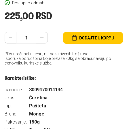
Dostupno odmah
225,00 RSD
DODAJTE U KORPU
PDV uračunat u cenu, nema skrivenih troškova.
Isporuka porudžbina koje prelaze 30kg se obračunavaju po
cenovniku kurirske službe.
Karakteristike:
barcode:
8009470014144
Ukus:
Ćuretina
Tip:
Pašteta
Brend:
Monge
Pakovanje:
150g