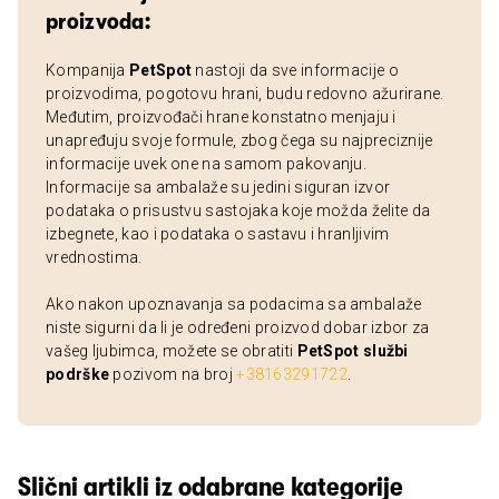
proizvoda:
Kompanija
PetSpot
nastoji da sve informacije o
proizvodima, pogotovu hrani, budu redovno ažurirane.
Međutim, proizvođači hrane konstatno menjaju i
unapređuju svoje formule, zbog čega su najpreciznije
informacije uvek one na samom pakovanju.
Informacije sa ambalaže su jedini siguran izvor
podataka o prisustvu sastojaka koje možda želite da
izbegnete, kao i podataka o sastavu i hranljivim
vrednostima.
Ako nakon upoznavanja sa podacima sa ambalaže
niste sigurni da li je određeni proizvod dobar izbor za
vašeg ljubimca, možete se obratiti
PetSpot službi
podrške
pozivom na broj
+38163291722
.
Slični artikli iz odabrane kategorije