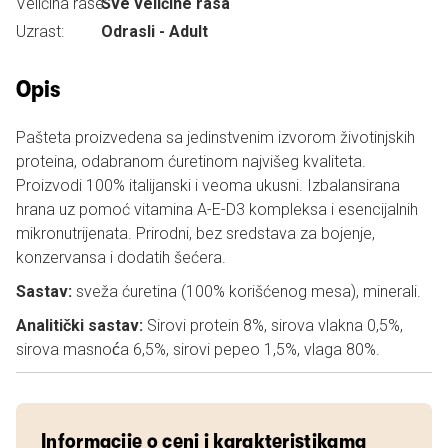
Veličina rase:
Sve veličine rasa
Uzrast:
Odrasli - Adult
Opis
Pašteta proizvedena sa jedinstvenim izvorom životinjskih
proteina, odabranom ćuretinom najvišeg kvaliteta.
Proizvodi 100% italijanski i veoma ukusni. Izbalansirana
hrana uz pomoć vitamina A-E-D3 kompleksa i esencijalnih
mikronutrijenata. Prirodni, bez sredstava za bojenje,
konzervansa i dodatih šećera.
Sastav:
sveža ćuretina (100% korišćenog mesa), minerali.
Analitički sastav:
Sirovi protein 8%, sirova vlakna 0,5%,
sirova masnoća 6,5%, sirovi pepeo 1,5%, vlaga 80%.
Informacije o ceni i karakteristikama