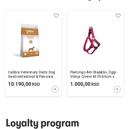
Dodaj
Uporedi
Dod
Upo
u
u
listu
listu
želja
želj
Calibra Veterinary Diets Dog
Flamingo Am Step&Go Ziggi
Gastrointestinal & Pancreas
Višnja Crveni M 35-60cm x
12kg
20mm
10.190,00
1.000,00
RSD
RSD
DODAJTE U KORPU
DODAJ
Loyalty program