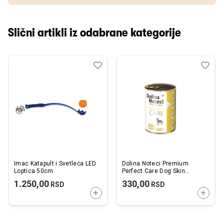
Slični artikli iz odabrane kategorije
Dodaj
Uporedi
Dod
Upo
u
u
listu
listu
želja
želj
Imac Katapult i Svetleća LED
Dolina Noteci Premium
Loptica 50cm
Perfect Care Dog Skin
Support 400g
1.250,00
330,00
RSD
RSD
DODAJTE U KORPU
DODAJ