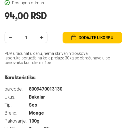
Dostupno odmah
94,00 RSD
DODAJTE U KORPU
PDV uračunat u cenu, nema skrivenih troškova.
Isporuka porudžbina koje prelaze 30kg se obračunavaju po
cenovniku kurirske službe.
Karakteristike:
barcode:
8009470013130
Ukus:
Bakalar
Tip:
Sos
Brend:
Monge
Pakovanje:
100g