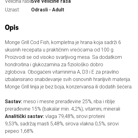
Veličina rase:
Sve veličine rasa
Uzrast:
Odrasli - Adult
Opis
Monge Grill Cod Fish, kompletna je hrana koja sadrži 6
ukusnih recepata u praktičnim vrećicama od 100 g.
Proizvodi se od visoko svarljivog mesa. Sa dodatkom
hondroitina i glukozamina za fiziološko dobro
zglobova. Obogaćeni vitaminima A, D3 i E za pravilno
izbalansirano snabdevanje svih osnovnih hranljivih materija.
Monge Grill linija je bez boja, konzervansa ili dodatih šećera.
Sastav:
meso i mesne prerađevine 25%, riba i riblje
prerađevine 15% (bakalar min. 4,2%), vitamini, minerali
Analitički sastav:
vlaga 79,48%, sirovi proteini
9,53%, sadržaj masti 5,48%, sirova vlakna 0,5%, sirovi
pepeo 1,68%.