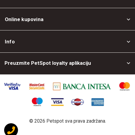
Online kupovina
Opšti uslovi
Info
Politika privatnosti
O nama
Povrat robe
Preuzmite PetSpot loyalty aplikaciju
Prodajni objekti
Posao kod nas
©
2026 Petspot sva prava zadržana.