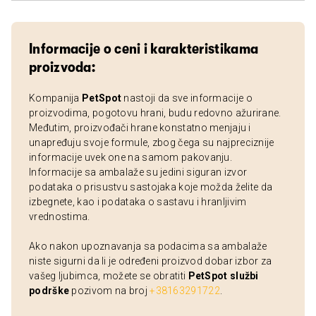
Informacije o ceni i karakteristikama
proizvoda:
Kompanija
PetSpot
nastoji da sve informacije o
proizvodima, pogotovu hrani, budu redovno ažurirane.
Međutim, proizvođači hrane konstatno menjaju i
unapređuju svoje formule, zbog čega su najpreciznije
informacije uvek one na samom pakovanju.
Informacije sa ambalaže su jedini siguran izvor
podataka o prisustvu sastojaka koje možda želite da
izbegnete, kao i podataka o sastavu i hranljivim
vrednostima.
Ako nakon upoznavanja sa podacima sa ambalaže
niste sigurni da li je određeni proizvod dobar izbor za
vašeg ljubimca, možete se obratiti
PetSpot službi
podrške
pozivom na broj
+38163291722
.