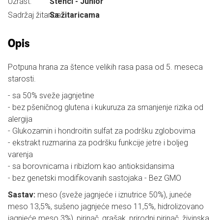
Uzrast:
Štenci - Junior
Sadržaj žitarica:
Sa žitaricama
Opis
Potpuna hrana za štence velikih rasa pasa od 5. meseca
starosti.
- sa 50% sveže jagnjetine
- bez pšeničnog glutena i kukuruza za smanjenje rizika od
alergija
- Glukozamin i hondroitin sulfat za podršku zglobovima
- ekstrakt ruzmarina za podršku funkcije jetre i boljeg
varenja
- sa borovnicama i ribizlom kao antioksidansima
- bez genetski modifikovanih sastojaka - Bez GMO
Sastav:
meso (sveže jagnjeće i iznutrice 50%), juneće
meso 13,5%, sušeno jagnjeće meso 11,5%, hidrolizovano
jagnjeće meso 3%), pirinač, grašak, prirodni pirinač, živinska