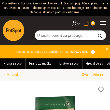
Obaveštenje: Poštovani kupci, ukoliko se odlučite za opciju ličnog preuzimanja
porudžbina u našim maloprodajnim objektima, neophodno je prethodno online
Psi
plaćanje isključivo platnim karticama.
Mačke
Korpa
Glodari
Ptice
Besplatna isporuka za porudžbine preko
4000.00
RSD.
Akvaristika
Hrana za pse
Hrana za mačke
Igračke za pse
Grebalice za mač
Teraristika
Nazad
Sve od Fitmin
Brendovi
Blog
Lis
želj
Akcija!