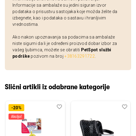
Informacije sa ambalaže su jedini siguran izvor
podataka o prisustvu sastojaka koje možda želite da
izbegnete, kao i podataka o sastavu i hranljivim
vrednostima.
Ako nakon upoznavanja sa podacima sa ambalaže
niste sigurni da li je određeni proizvod dobar izbor za
vašeg ljubimca, možete se obratiti
PetSpot službi
podrške
pozivom na broj
+38163291722
.
Slični artikli iz odabrane kategorije
Dodaj
Uporedi
Dod
Upo
-20%
u
u
listu
listu
želja
želj