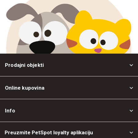
Prodajni objekti
Online kupovina
Opšti uslovi
Info
Politika privatnosti
O nama
Povrat robe
Preuzmite PetSpot loyalty aplikaciju
Prodajni objekti