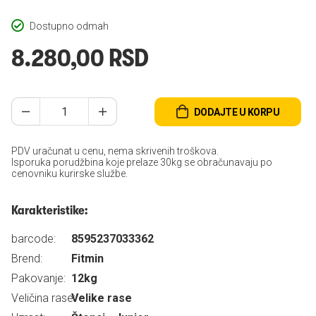
Dostupno odmah
8.280,00 RSD
DODAJTE U KORPU
PDV uračunat u cenu, nema skrivenih troškova.
Isporuka porudžbina koje prelaze 30kg se obračunavaju po
cenovniku kurirske službe.
Karakteristike:
barcode:
8595237033362
Brend:
Fitmin
Pakovanje:
12kg
Veličina rase:
Velike rase