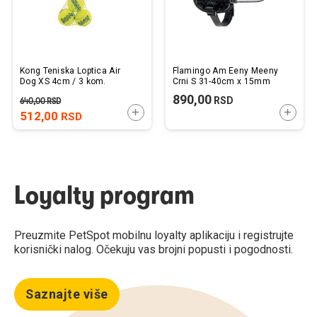
Kong Teniska Loptica Air
Flamingo Am Eeny Meeny
Dog XS 4cm / 3 kom.
Crni S 31-40cm x 15mm
890,00
RSD
640,00
RSD
DODAJTE U KORPU
DODAJ
512,00
RSD
Loyalty program
Preuzmite PetSpot mobilnu loyalty aplikaciju i registrujte
korisnički nalog. Očekuju vas brojni popusti i pogodnosti.
Saznajte više