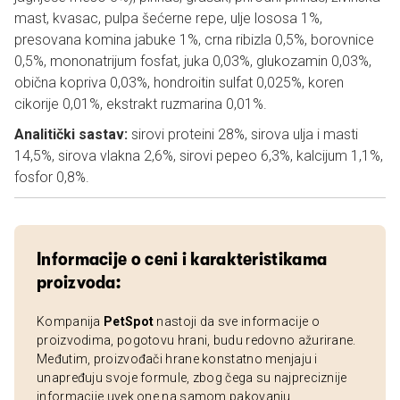
mast, kvasac, pulpa šećerne repe, ulje lososa 1%,
presovana komina jabuke 1%, crna ribizla 0,5%, borovnice
0,5%, mononatrijum fosfat, juka 0,03%, glukozamin 0,03%,
obična kopriva 0,03%, hondroitin sulfat 0,025%, koren
cikorije 0,01%, ekstrakt ruzmarina 0,01%.
Analitički sastav:
sirovi proteini 28%, sirova ulja i masti
14,5%, sirova vlakna 2,6%, sirovi pepeo 6,3%, kalcijum 1,1%,
fosfor 0,8%.
Informacije o ceni i karakteristikama
proizvoda:
Kompanija
PetSpot
nastoji da sve informacije o
proizvodima, pogotovu hrani, budu redovno ažurirane.
Međutim, proizvođači hrane konstatno menjaju i
unapređuju svoje formule, zbog čega su najpreciznije
informacije uvek one na samom pakovanju.