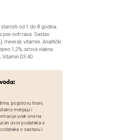
starosti od 1 do 8 godina.
za pse svih rasa. Sastav:
inerali, vitamini. Analitički
 pepeo 1,2%, sirova vlakna
., Vitamin D3 40
zvoda:
dima, pogotovu hrani,
statno menjaju i
ormacije uvek one na
uran izvor podataka o
 podataka o sastavu i