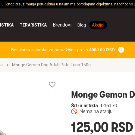
ciju ličnog preuzimanja porudžbina u našim maloprodajnim objektima, neophodno je
Brendovi
ISTIKA
TERARISTIKA
Blog
Akcija!
Besplatna isporuka za porudžbine preko
4000.00
RSD.
na
Monge Gemon Dog Adult Pate Tuna 150g
Lista
želja
Monge Gemon Do
Šifra artikla
016170
Nema na stanju
125,00 RSD