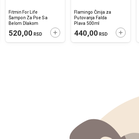
Fitmin For Life
Flamingo Činija za
Šampon Za Pse Sa
Putovanja Falda
Belom Dlakom
Plava 500ml
300ml
JTE U KORPU
DODAJTE U KORPU
DODAJTE
520,00
440,00
RSD
RSD