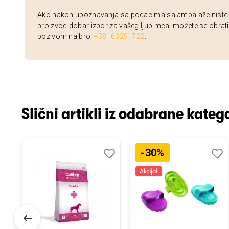
Ako nakon upoznavanja sa podacima sa ambalaže niste si
proizvod dobar izbor za vašeg ljubimca, možete se obrati
pozivom na broj
+38163291722
.
Slični artikli iz odabrane katego
-30%
odaj
poredi
Dodaj
Uporedi
Doda
Upor
u
u
istu
listu
listu
elja
želja
želja