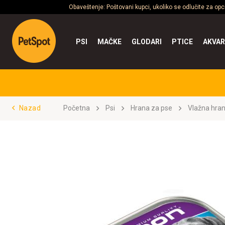
Obaveštenje: Poštovani kupci, ukoliko se odlučite za op
PSI
MAČKE
GLODARI
PTICE
AKVAR
Nazad
Početna
Psi
Hrana za pse
Vlažna hra