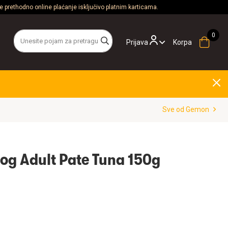
 prethodno online plaćanje isključivo platnim karticama.
Prijava
Korpa
Sve od Gemon
g Adult Pate Tuna 150g