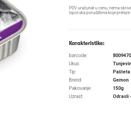
PDV uračunat u cenu, nema skrive
Isporuka porudžbina koje prelaze
Karakteristike:
barcode:
800947
Ukus:
Tunjevi
Tip:
Pašteta
Brend:
Gemon
Pakovanje:
150g
Uzrast:
Odrasli 