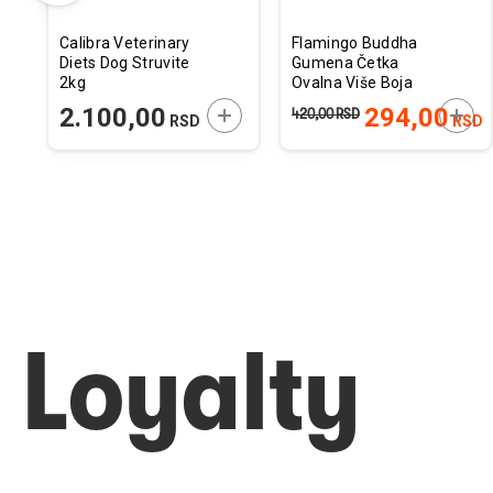
Calibra Veterinary
Flamingo Buddha
Diets Dog Struvite
Gumena Četka
2kg
Ovalna Više Boja
ODAJTE U KORPU
DODAJTE U KORPU
DODA
2.100,00
294,00
420,00
RSD
RSD
RSD
Loyalty