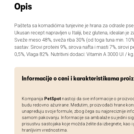
Opis
Pašteta sa komadićima tunjevine je hrana za odrasle pse 
Ukusan recept napravljen u Italiji, bez glutena, idealan je 
Sveže meso 48%, sveža riba 30% (od toga tuna min. 10%), m
sastav: Sirovi proteini 9%, sirova nafta i masti 7%, sirovi
0,5%, Vlaga 82%. Nutritivni dodaci: Vitamin A 3000 UI / kg
Informacije o ceni i karakteristikama proi
Kompanija
PetSpot
nastoji da sve informacije o proizvo
budu redovno ažurirane. Međutim, proizvođači hrane kon
unapređuju svoje formule, zbog čega su najpreciznije inf
samom pakovanju. Informacije sa ambalaže su jedini sig
prisustvu sastojaka koje možda želite da izbegnete, kao i
hranljivim vrednostima.