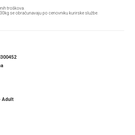
nih troškova.
 30kg se obračunavaju po cenovniku kurirske službe.
0300452
na
- Adult