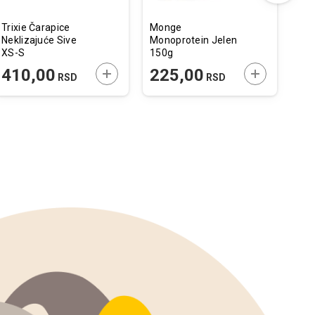
Trixie Čarapice
Monge
Ami
Neklizajuće Sive
Monoprotein Jelen
Raz
XS-S
150g
30
 U KORPU
DODAJTE U KORPU
DODAJTE U 
410,00
225,00
510,
RSD
RSD