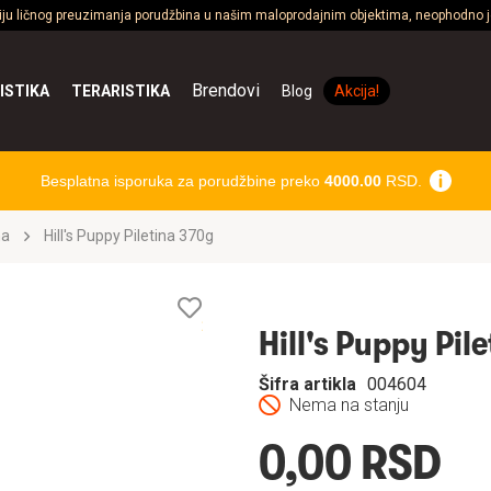
ciju ličnog preuzimanja porudžbina u našim maloprodajnim objektima, neophodno je
Brendovi
ISTIKA
TERARISTIKA
Blog
Akcija!
Besplatna isporuka za porudžbine preko
4000.00
RSD.
na
Hill's Puppy Piletina 370g
Lista
želja
Hill's Puppy Pil
Šifra artikla
004604
Nema na stanju
0,00 RSD