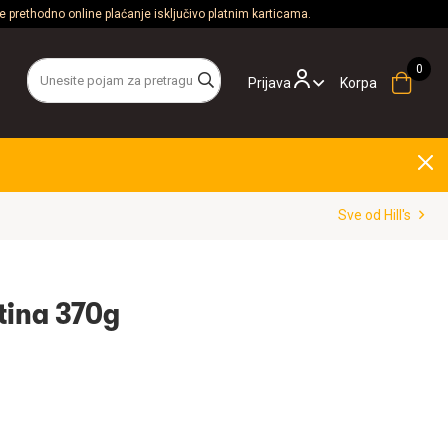
 prethodno online plaćanje isključivo platnim karticama.
Prijava
Korpa
Sve od Hill's
etina 370g