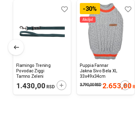
-30%
odaj
poredi
Dodaj
Uporedi
Doda
Upor
u
u
istu
listu
listu
elja
želja
želja
Flamingo Trening
Puppia Fannar
Povodac Ziggi
Jakna Sivo Bela XL
Tamno Zeleni
33x49x34cm
200cm x 25mm
ODAJTE U KORPU
DODAJTE U KORPU
DODA
1.430,00
2.653,00
3.790,00
RSD
RSD
R