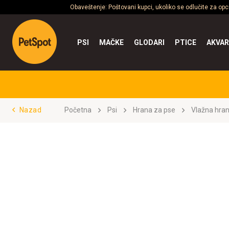
Obaveštenje: Poštovani kupci, ukoliko se odlučite za op
PSI
MAČKE
GLODARI
PTICE
AKVAR
Nazad
Početna
Psi
Hrana za pse
Vlažna hra