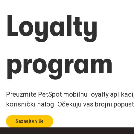
Loyalty
program
Preuzmite PetSpot mobilnu loyalty aplikaciju
korisnički nalog. Očekuju vas brojni popust
Saznajte više