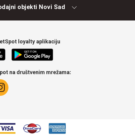
odajni objekti Novi Sad
tSpot loyalty aplikaciju
Spot na društvenim mrežama: