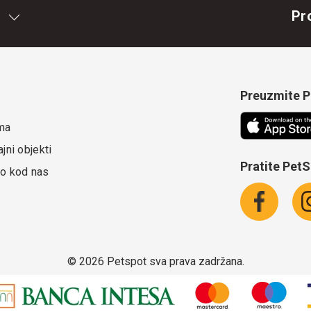
Pr
Preuzmite Pe
ma
jni objekti
Pratite Pet
o kod nas
©
2026 Petspot sva prava zadržana.