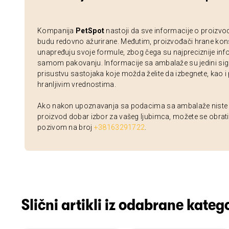
Kompanija
PetSpot
nastoji da sve informacije o proizvo
budu redovno ažurirane. Međutim, proizvođači hrane kon
unapređuju svoje formule, zbog čega su najpreciznije inf
samom pakovanju. Informacije sa ambalaže su jedini sig
prisustvu sastojaka koje možda želite da izbegnete, kao i
hranljivim vrednostima.
Ako nakon upoznavanja sa podacima sa ambalaže niste si
proizvod dobar izbor za vašeg ljubimca, možete se obrati
pozivom na broj
+38163291722
.
Slični artikli iz odabrane katego