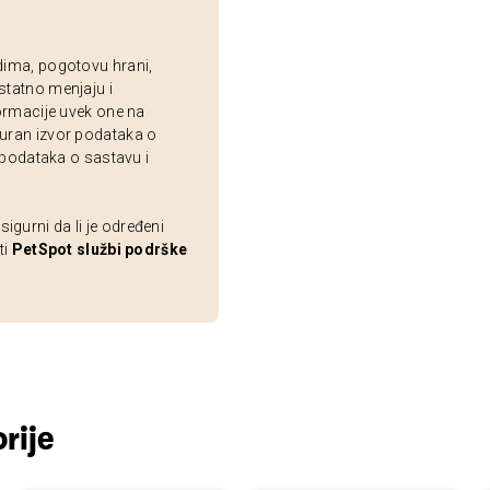
dima, pogotovu hrani,
statno menjaju i
ormacije uvek one na
uran izvor podataka o
 podataka o sastavu i
gurni da li je određeni
ti
PetSpot službi podrške
rije