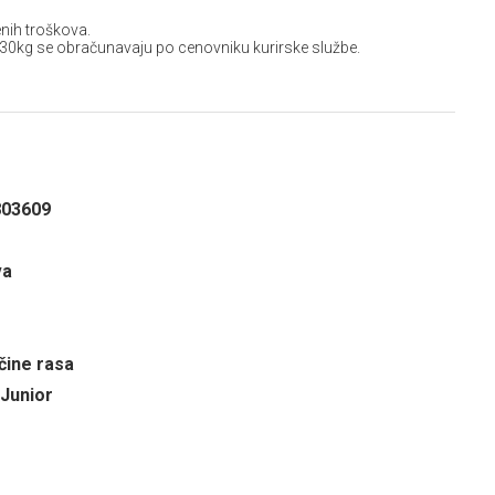
nih troškova.
 30kg se obračunavaju po cenovniku kurirske službe.
803609
va
čine rasa
 Junior