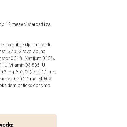
do 12 meseci starosti i za
rica, riblje ulje i minerali.
sti 6,7%, Sirova vlakna
osfor 0,31%, Natrijum 0,15%,
 IU, Vitamin D3 586 IU.
0,2 mg, 3b202 (Jod) 1,1 mg,
agnezijum) 2,4 mg, 3b603
m oksidom antioksidansima.
zvoda: