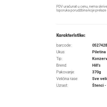
PDV uračunat u cenu, nema skrive
Isporuka porudžbina koje prelaze
Karakteristike:
barcode:
052742
Ukus:
Piletina
Tip:
Konzer
Brend:
Hill's
Pakovanje:
370g
Veličina rase:
Sve veli
Uzrast:
Štenci -