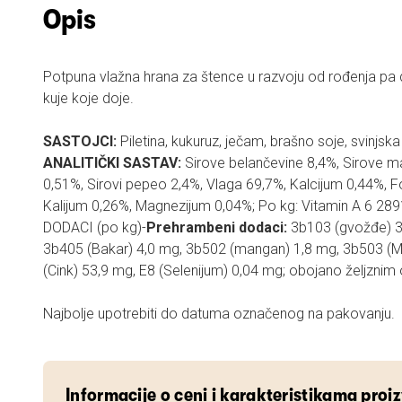
Opis
Potpuna vlažna hrana za štence u razvoju od rođenja pa 
kuje koje doje.
SASTOJCI:
Piletina, kukuruz, ječam, brašno soje, svinjska jet
ANALITIČKI SASTAV:
Sirove belančevine 8,4%, Sirove ma
0,51%, Sirovi pepeo 2,4%, Vlaga 69,7%, Kalcijum 0,44%, F
Kalijum 0,26%, Magnezijum 0,04%; Po kg: Vitamin A 6 2891
DODACI (po kg)-
Prehrambeni dodaci:
3b103 (gvožđe) 3
3b405 (Bakar) 4,0 mg, 3b502 (mangan) 1,8 mg, 3b503 (M
(Cink) 53,9 mg, E8 (Selenijum) 0,04 mg; obojano željzni
Najbolje upotrebiti do datuma označenog na pakovanju.
Informacije o ceni i karakteristikama proi