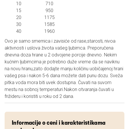
10 710
15 950
20 1175
30 1585
40 1960
Ovo je samo smernica i zavisiće od rase,starosti, nivoa
aktivnosti i uslova života vašeg ljubimca. Preporučena
dnevna doza hrane u 2 odvojene porcije dnevno. Nekim
kućnim ljubimcima je potrebno duže vreme da se naviknu
na novu hranu,zato dodajte manju količinu uobičajenoj hrani
vašeg psa i nakon 5-6 dana možete dati punu dozu. Sveža
pitka voda mora biti uvek dostupna. Čuvati na suvom
mestu na sobnoj temperaturi.Nakon otvaranja čuvati u
frižideru i koristiti u roku od 2 dana.
Informacije o ceni i karakteristikama