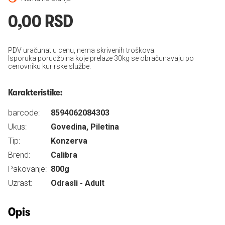
0,00 RSD
PDV uračunat u cenu, nema skrivenih troškova.
Isporuka porudžbina koje prelaze 30kg se obračunavaju po
cenovniku kurirske službe.
Karakteristike:
barcode:
8594062084303
Ukus:
Govedina, Piletina
Tip:
Konzerva
Brend:
Calibra
Pakovanje:
800g
Uzrast:
Odrasli - Adult
Opis