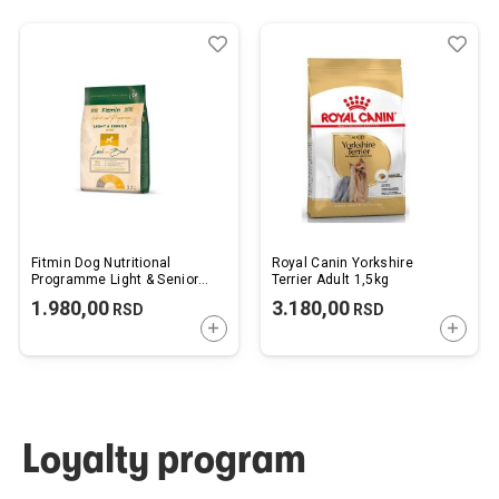
Dodaj
Uporedi
Dod
Upo
u
u
listu
listu
želja
želj
Fitmin Dog Nutritional
Royal Canin Yorkshire
Programme Light & Senior
Terrier Adult 1,5kg
Minii Jagnjetina sa
1.980,00
3.180,00
RSD
RSD
Govedinom 2,5kg
DODAJTE U KORPU
DODAJ
Loyalty program