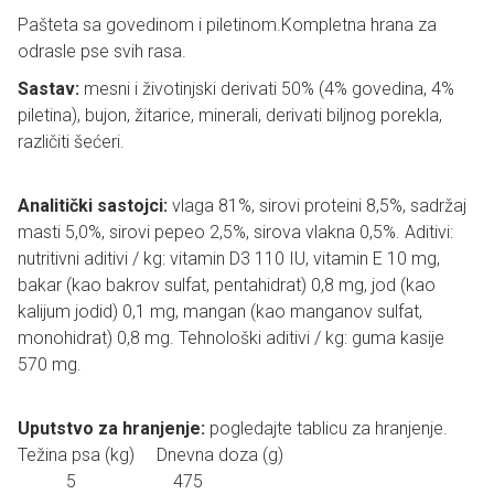
Pašteta sa govedinom i piletinom.Kompletna hrana za
odrasle pse svih rasa.
Sastav:
mesni i životinjski derivati 50% (4% govedina, 4%
piletina), bujon, žitarice, minerali, derivati biljnog porekla,
različiti šećeri.
Analitički sastojci:
vlaga 81%, sirovi proteini 8,5%, sadržaj
masti 5,0%, sirovi pepeo 2,5%, sirova vlakna 0,5%. Aditivi:
nutritivni aditivi / kg: vitamin D3 110 IU, vitamin E 10 mg,
bakar (kao bakrov sulfat, pentahidrat) 0,8 mg, jod (kao
kalijum jodid) 0,1 mg, mangan (kao manganov sulfat,
monohidrat) 0,8 mg. Tehnološki aditivi / kg: guma kasije
570 mg.
Uputstvo za hranjenje:
pogledajte tablicu za hranjenje.
Težina psa (kg) Dnevna doza (g)
5 475