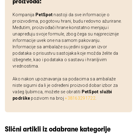
proizvoda:
Kompanija
PetSpot
nastoji da sve informacije o
proizvodima, pogotovu hrani, budu redovno ažurirane.
Međutim, proizvođači hrane konstatno menjaju i
unapređuju svoje formule, zbog čega su najpreciznije
informacije uvek one na samom pakovanju.
Informacije sa ambalaže su jedini siguran izvor
podataka o prisustvu sastojaka koje možda želite da
izbegnete, kao i podataka o sastavu i hranljivim
vrednostima.
Ako nakon upoznavanja sa podacima sa ambalaže
niste sigurni da li je određeni proizvod dobar izbor za
vašeg ljubimca, možete se obratiti
PetSpot službi
podrške
pozivom na broj
+38163291722
.
Slični artikli iz odabrane kategorije