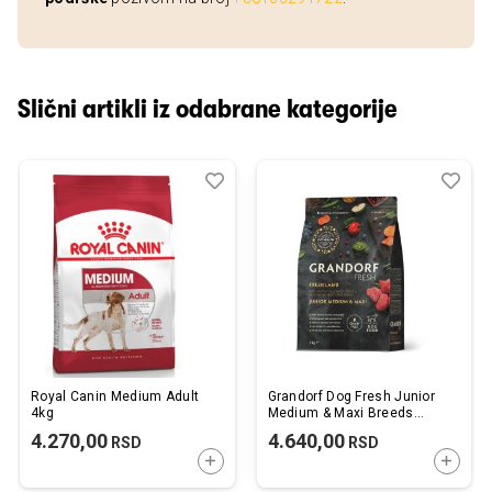
Slični artikli iz odabrane kategorije
Dodaj
Uporedi
Dod
Upo
u
u
listu
listu
želja
želj
Royal Canin Medium Adult
Grandorf Dog Fresh Junior
4kg
Medium & Maxi Breeds
Jagnjetina 3kg
4.270,00
4.640,00
RSD
RSD
DODAJTE U KORPU
DODAJ