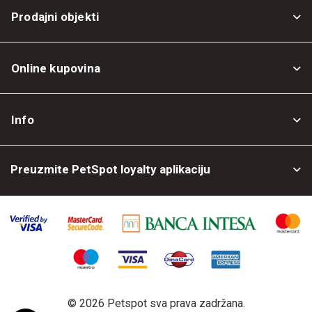
Prodajni objekti
Online kupovina
Opšti uslovi
Info
Politika privatnosti
O nama
Povrat robe
Preuzmite PetSpot loyalty aplikaciju
Prodajni objekti
Posao kod nas
©
2026 Petspot sva prava zadržana.