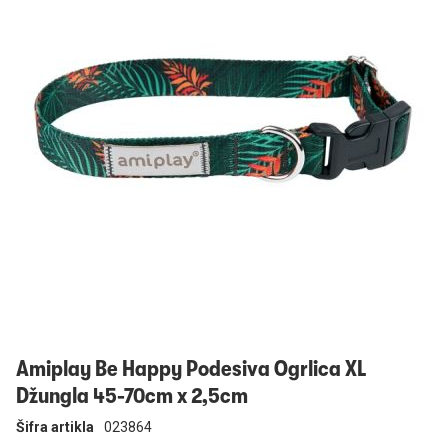
Prijavi se
Amiplay Be Happy Podesiva Ogrlica XL
Džungla 45-70cm x 2,5cm
Šifra artikla
023864