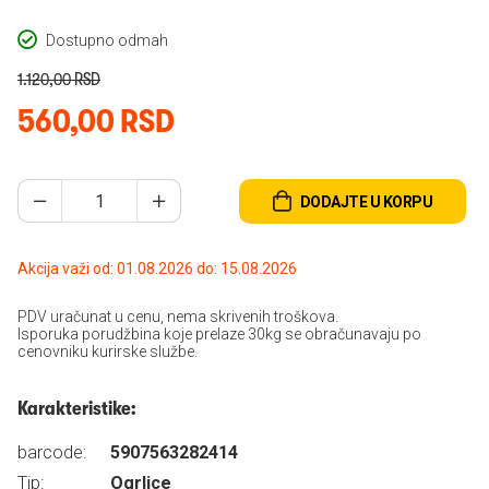
Dostupno odmah
1.120,00 RSD
560,00 RSD
DODAJTE U KORPU
Akcija važi od: 01.08.2026 do: 15.08.2026
PDV uračunat u cenu, nema skrivenih troškova.
Isporuka porudžbina koje prelaze 30kg se obračunavaju po
cenovniku kurirske službe.
Karakteristike:
barcode:
5907563282414
Tip:
Ogrlice