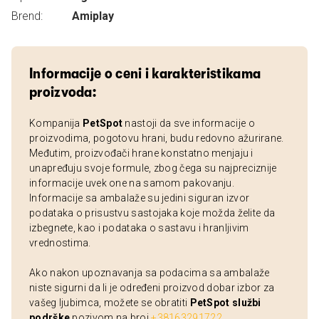
Brend:
Amiplay
Informacije o ceni i karakteristikama
proizvoda:
Kompanija
PetSpot
nastoji da sve informacije o
proizvodima, pogotovu hrani, budu redovno ažurirane.
Međutim, proizvođači hrane konstatno menjaju i
unapređuju svoje formule, zbog čega su najpreciznije
informacije uvek one na samom pakovanju.
Informacije sa ambalaže su jedini siguran izvor
podataka o prisustvu sastojaka koje možda želite da
izbegnete, kao i podataka o sastavu i hranljivim
vrednostima.
Ako nakon upoznavanja sa podacima sa ambalaže
niste sigurni da li je određeni proizvod dobar izbor za
vašeg ljubimca, možete se obratiti
PetSpot službi
podrške
pozivom na broj
+38163291722
.