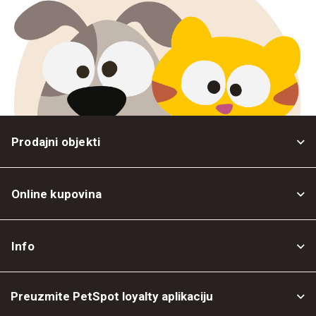
Prodajni objekti
Online kupovina
Opšti uslovi
Info
Politika privatnosti
O nama
Povrat robe
Preuzmite PetSpot loyalty aplikaciju
Prodajni objekti