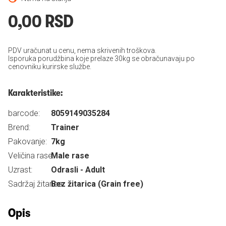
0,00 RSD
PDV uračunat u cenu, nema skrivenih troškova.
Isporuka porudžbina koje prelaze 30kg se obračunavaju po
cenovniku kurirske službe.
Karakteristike:
barcode:
8059149035284
Brend:
Trainer
Pakovanje:
7kg
Veličina rase:
Male rase
Uzrast:
Odrasli - Adult
Sadržaj žitarica:
Bez žitarica (Grain free)
Opis