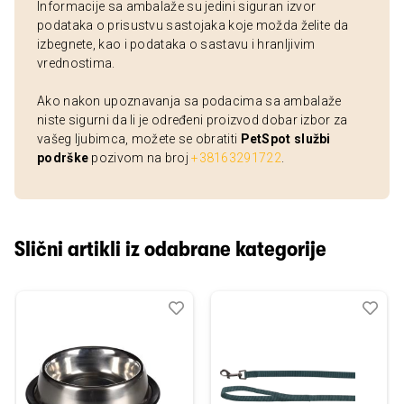
Informacije sa ambalaže su jedini siguran izvor
podataka o prisustvu sastojaka koje možda želite da
izbegnete, kao i podataka o sastavu i hranljivim
vrednostima.
Ako nakon upoznavanja sa podacima sa ambalaže
niste sigurni da li je određeni proizvod dobar izbor za
vašeg ljubimca, možete se obratiti
PetSpot službi
podrške
pozivom na broj
+38163291722
.
Slični artikli iz odabrane kategorije
Dodaj
Uporedi
Dod
Upo
u
u
listu
listu
želja
želj