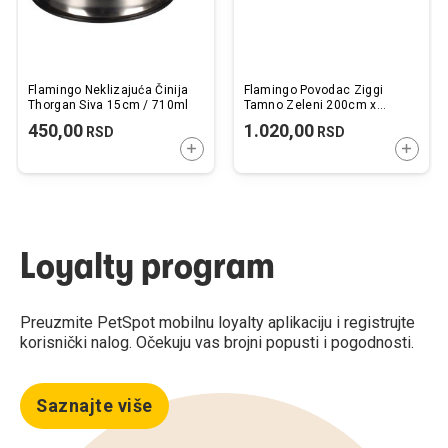
Flamingo Neklizajuća Činija
Flamingo Povodac Ziggi
Thorgan Siva 15cm / 710ml
Tamno Zeleni 200cm x
25mm
450,00
1.020,00
RSD
RSD
DODAJTE U KORPU
DODAJ
Loyalty program
Preuzmite PetSpot mobilnu loyalty aplikaciju i registrujte
korisnički nalog. Očekuju vas brojni popusti i pogodnosti.
Saznajte više