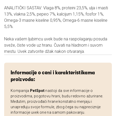
ANALITIČKI SASTAV: Vlaga 8%, proteini 23,5%, ulja i masti
13%, vlakna 2,5%, pepeo 7%, kalcijum 1,15%, fosfor 1%,
Omega-3 masne kiseline 0,95%, Omega-6 masne kiseline
5,5%.
Neka vašem ljubimcu uvek bude na raspolaganju posuda
sveže, čiste vode uz hranu. Čuvati na hladnom i suvom
mestu. Uvek zatvorite džak nakon otvaranja.
Informacije o ceni i karakteristikama
proizvoda:
Kompanija
PetSpot
nastoji da sve informacije o
proizvodima, pogotovu hrani, budu redovno ažurirane.
Međutim, proizvođači hrane konstatno menjaju i
unapređuju svoje formule, zbog čega su najpreciznije
informacije uvek one na samom pakovanju.