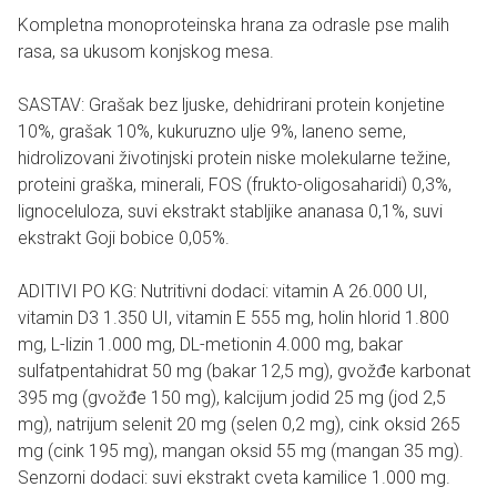
Kompletna monoproteinska hrana za odrasle pse malih
rasa, sa ukusom konjskog mesa.
SASTAV: Grašak bez ljuske, dehidrirani protein konjetine
10%, grašak 10%, kukuruzno ulje 9%, laneno seme,
hidrolizovani životinjski protein niske molekularne težine,
proteini graška, minerali, FOS (frukto-oligosaharidi) 0,3%,
lignoceluloza, suvi ekstrakt stabljike ananasa 0,1%, suvi
ekstrakt Goji bobice 0,05%.
ADITIVI PO KG: Nutritivni dodaci: vitamin A 26.000 UI,
vitamin D3 1.350 UI, vitamin E 555 mg, holin hlorid 1.800
mg, L-lizin 1.000 mg, DL-metionin 4.000 mg, bakar
sulfatpentahidrat 50 mg (bakar 12,5 mg), gvožđe karbonat
395 mg (gvožđe 150 mg), kalcijum jodid 25 mg (jod 2,5
mg), natrijum selenit 20 mg (selen 0,2 mg), cink oksid 265
mg (cink 195 mg), mangan oksid 55 mg (mangan 35 mg).
Senzorni dodaci: suvi ekstrakt cveta kamilice 1.000 mg.