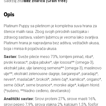
Sadržaj žitarica:
Bez žitarica (Grain free)
Opis
Platinum Puppy sa piletinom je kompletna suva hrana za
štence malih rasa. Zbog svojih prirodnih sastojaka i
zdravog sastava, vašem ljubimcu je veoma lako svarljiva.
Platinum hrana je napravljena bez aditiva, veštačkih ukusa,
boja i mirisa ili pojačivača ukusa.
Sastav:
Sveže pileće meso 73%, lomljeni pirinač, riba*,
pivski kvasac*, pulpa jabuke*, ulje lososa** (omega-3),
ekstrakt juke, ulje lanenog semena** (omega-3), maslinovo
ulje**, ekstrakt zelenousne dagnje, šargarepa*, paradajz*,
neven*, maslačak*, brokoli*, zeleni čaj*, kamilica*, origano*,
seme čička*, seme brusnice*, morske alge*, kalijum hlorid.
(*sušeno, **hladno ceđeno, devičansko)
Analitički sastav:
Sirovi proteini 27%, sirove masti 16%,
sirovi pepeo 7,9%, sirova vlakna 2%, kalcijum 1,5%, fosfor