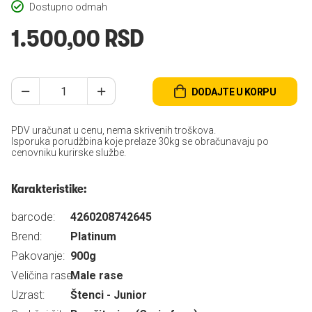
Dostupno odmah
1.500,00 RSD
DODAJTE U KORPU
PDV uračunat u cenu, nema skrivenih troškova.
Isporuka porudžbina koje prelaze 30kg se obračunavaju po
cenovniku kurirske službe.
Karakteristike:
barcode:
4260208742645
Brend:
Platinum
Pakovanje:
900g
Veličina rase:
Male rase
Uzrast:
Štenci - Junior