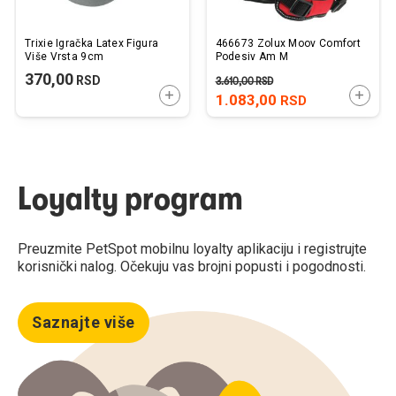
Trixie Igračka Latex Figura
466673 Zolux Moov Comfort
Više Vrsta 9cm
Podesiv Am M
370,00
RSD
3.610,00
RSD
DODAJTE U KORPU
DODAJ
1.083,00
RSD
Loyalty program
Preuzmite PetSpot mobilnu loyalty aplikaciju i registrujte
korisnički nalog. Očekuju vas brojni popusti i pogodnosti.
Saznajte više