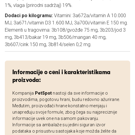
1%, vlaga (prirodni sadržaj) 19%.
Dodaci po kilogramu:
Vitamini: 3a672a/vitamin A 10.000
MJ, 3a671/vitamin D3 1.600 MJ, 3a700i/vitamin E 150 mg.
Elementi u tragovima: 3b108/gvožđe 75 mg, 3b203/jod 3
mg, 3b413/bakar 19 mg, 3b506/mangan 40 mg,
3b607/cink 150 mg, 3b814/selen 0,2 mg.
Informacije o ceni i karakteristikama
proizvoda:
Kompanija
PetSpot
nastoji da sve informacije o
proizvodima, pogotovu hrani, budu redovno ažurirane.
Međutim, proizvođači hrane konstatno menjaju i
unapređuju svoje formule, zbog čega su najpreciznije
informacije uvek one na samom pakovanju.
Informacije sa ambalaže su jedini siguran izvor
podataka o prisustvu sastojaka koje možda želite da