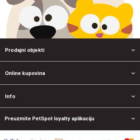
Prodajni objekti
Online kupovina
Opšti uslovi
Info
Politika privatnosti
O nama
Povrat robe
Preuzmite PetSpot loyalty aplikaciju
Prodajni objekti
Posao kod nas