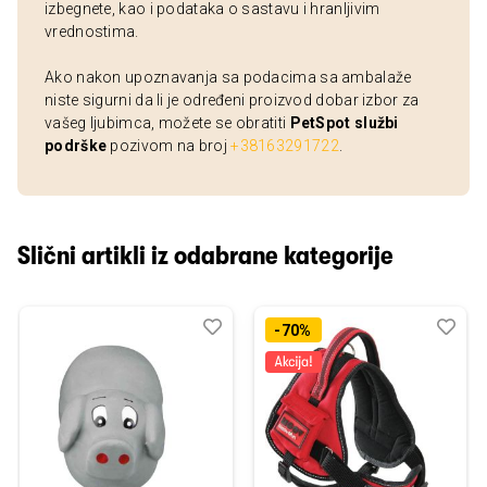
izbegnete, kao i podataka o sastavu i hranljivim
vrednostima.
Ako nakon upoznavanja sa podacima sa ambalaže
niste sigurni da li je određeni proizvod dobar izbor za
vašeg ljubimca, možete se obratiti
PetSpot službi
podrške
pozivom na broj
+38163291722
.
Slični artikli iz odabrane kategorije
Dodaj
Uporedi
Dod
Upo
-70%
u
u
listu
listu
želja
želj