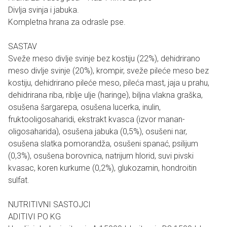
Divlja svinja i jabuka.
Kompletna hrana za odrasle pse.
SASTAV
Sveže meso divlje svinje bez kostiju (22%), dehidrirano
meso divlje svinje (20%), krompir, sveže pileće meso bez
kostiju, dehidrirano pileće meso, pileća mast, jaja u prahu,
dehidrirana riba, riblje ulje (haringe), biljna vlakna graška,
osušena šargarepa, osušena lucerka, inulin,
fruktooligosaharidi, ekstrakt kvasca (izvor manan-
oligosaharida), osušena jabuka (0,5%), osušeni nar,
osušena slatka pomorandža, osušeni spanać, psilijum
(0,3%), osušena borovnica, natrijum hlorid, suvi pivski
kvasac, koren kurkume (0,2%), glukozamin, hondroitin
sulfat.
NUTRITIVNI SASTOJCI
ADITIVI PO KG