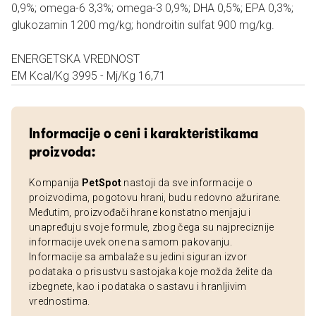
0,9%; omega-6 3,3%; omega-3 0,9%; DHA 0,5%; EPA 0,3%;
glukozamin 1200 mg/kg; hondroitin sulfat 900 mg/kg.
ENERGETSKA VREDNOST
EM Kcal/Kg 3995 - Mj/Kg 16,71
Informacije o ceni i karakteristikama
proizvoda:
Kompanija
PetSpot
nastoji da sve informacije o
proizvodima, pogotovu hrani, budu redovno ažurirane.
Međutim, proizvođači hrane konstatno menjaju i
unapređuju svoje formule, zbog čega su najpreciznije
informacije uvek one na samom pakovanju.
Informacije sa ambalaže su jedini siguran izvor
podataka o prisustvu sastojaka koje možda želite da
izbegnete, kao i podataka o sastavu i hranljivim
vrednostima.