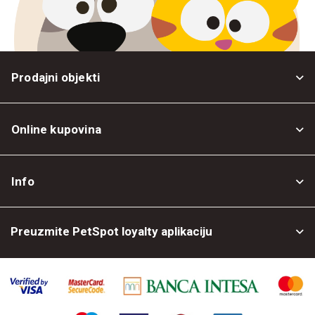
Prodajni objekti
Online kupovina
Opšti uslovi
Info
Politika privatnosti
O nama
Povrat robe
Preuzmite PetSpot loyalty aplikaciju
Prodajni objekti
Posao kod nas