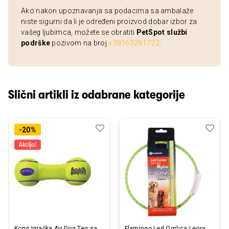
Ako nakon upoznavanja sa podacima sa ambalaže
niste sigurni da li je određeni proizvod dobar izbor za
vašeg ljubimca, možete se obratiti
PetSpot službi
podrške
pozivom na broj
+38163291722
.
Slični artikli iz odabrane kategorije
Dodaj
Uporedi
Dod
Upo
-20%
u
u
listu
listu
želja
želj
Kong Igračka Air Dog Teg sa
Flamingo Led Ogrlica Leora