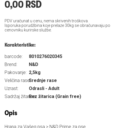
0,00 RSD
PDV uračunat u cenu, nema skrivenih troškova.
Isporuka porudžbina koje prelaze 30kg se obračunavaju po
cenovniku kurirske službe.
Karakteristike:
barcode:
8010276020345
Brend:
N&D
Pakovanje:
2,5kg
Veličina rase:
Srednje rase
Uzrast:
Odrasli - Adult
Sadržaj žitarica:
Bez žitarica (Grain free)
Opis
Hrana za Vašeg psa > N&D Prime za pse