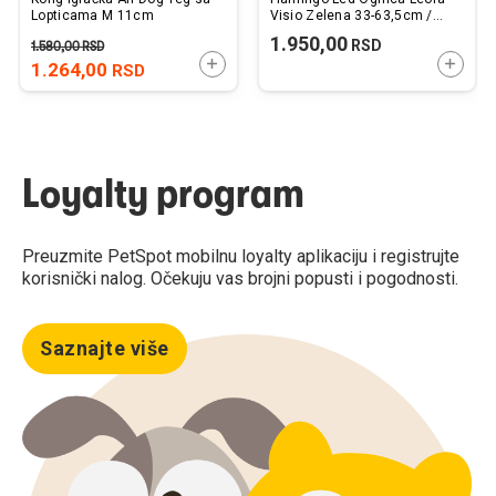
Lopticama M 11cm
Visio Zelena 33-63,5cm /
8mm
1.950,00
RSD
1.580,00
RSD
DODAJTE U KORPU
DODAJ
1.264,00
RSD
Loyalty program
Preuzmite PetSpot mobilnu loyalty aplikaciju i registrujte
korisnički nalog. Očekuju vas brojni popusti i pogodnosti.
Saznajte više