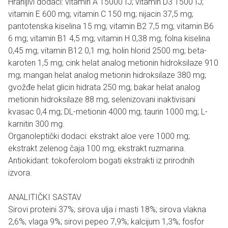
Hranljivi dodaci: vitamin A 15000 IJ; vitamin D3 1500 IJ;
vitamin E 600 mg; vitamin C 150 mg; nijacin 37,5 mg;
pantotenska kiselina 15 mg; vitamin B2 7,5 mg; vitamin B6
6 mg; vitamin B1 4,5 mg; vitamin H 0,38 mg; folna kiselina
0,45 mg; vitamin B12 0,1 mg; holin hlorid 2500 mg; beta-
karoten 1,5 mg; cink helat analog metionin hidroksilaze 910
mg; mangan helat analog metionin hidroksilaze 380 mg;
gvožđe helat glicin hidrata 250 mg; bakar helat analog
metionin hidroksilaze 88 mg; selenizovani inaktivisani
kvasac 0,4 mg; DL-metionin 4000 mg; taurin 1000 mg; L-
karnitin 300 mg.
Organoleptički dodaci: ekstrakt aloe vere 1000 mg;
ekstrakt zelenog čaja 100 mg; ekstrakt ruzmarina.
Antiokidant: tokoferolom bogati ekstrakti iz prirodnih
izvora.
ANALITIČKI SASTAV
Sirovi proteini 37%; sirova ulja i masti 18%; sirova vlakna
2,6%; vlaga 9%; sirovi pepeo 7,9%; kalcijum 1,3%; fosfor