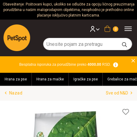
Obaveštenje: Poštovani kupci, ukoliko se odlučite za opciju ličnog preuzimanja
porudžbina u našim maloprodajnim objektima, neophodno je prethodno online
Psi
plaćanje isključivo platnim karticama.
Mačke
Korpa
Glodari
Ptice
Besplatna isporuka za porudžbine preko
4000.00
RSD.
Akvaristika
Hrana za pse
Hrana za mačke
Igračke za pse
Grebalice za mač
Teraristika
Nazad
Sve od N&D
Brendovi
Blog
Lis
želj
Akcija!