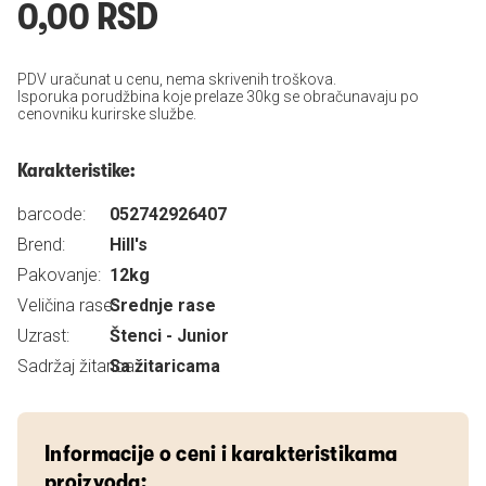
0,00 RSD
PDV uračunat u cenu, nema skrivenih troškova.
Isporuka porudžbina koje prelaze 30kg se obračunavaju po
cenovniku kurirske službe.
Karakteristike:
barcode:
052742926407
Brend:
Hill's
Pakovanje:
12kg
Veličina rase:
Srednje rase
Uzrast:
Štenci - Junior
Sadržaj žitarica:
Sa žitaricama
Informacije o ceni i karakteristikama
proizvoda: