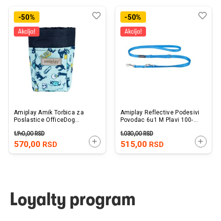
Dodaj
Uporedi
Dod
Upo
-50%
-50%
u
u
listu
listu
želja
želj
Amiplay Amik Torbica za
Amiplay Reflective Podesivi
Poslastice OfficeDog
Povodac 6u1 M Plavi 100-
8x6x10cm
200cm x 1,5cm
1.140,00
RSD
1.030,00
RSD
DODAJTE U KORPU
DODAJ
570,00
515,00
RSD
RSD
Loyalty program