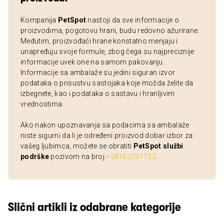
Kompanija
PetSpot
nastoji da sve informacije o
proizvodima, pogotovu hrani, budu redovno ažurirane.
Međutim, proizvođači hrane konstatno menjaju i
unapređuju svoje formule, zbog čega su najpreciznije
informacije uvek one na samom pakovanju.
Informacije sa ambalaže su jedini siguran izvor
podataka o prisustvu sastojaka koje možda želite da
izbegnete, kao i podataka o sastavu i hranljivim
vrednostima.
Ako nakon upoznavanja sa podacima sa ambalaže
niste sigurni da li je određeni proizvod dobar izbor za
vašeg ljubimca, možete se obratiti
PetSpot službi
podrške
pozivom na broj
+38163291722
.
Slični artikli iz odabrane kategorije