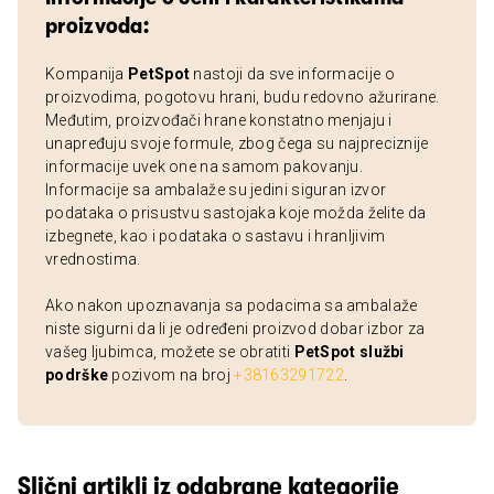
proizvoda:
Kompanija
PetSpot
nastoji da sve informacije o
proizvodima, pogotovu hrani, budu redovno ažurirane.
Međutim, proizvođači hrane konstatno menjaju i
unapređuju svoje formule, zbog čega su najpreciznije
informacije uvek one na samom pakovanju.
Informacije sa ambalaže su jedini siguran izvor
podataka o prisustvu sastojaka koje možda želite da
izbegnete, kao i podataka o sastavu i hranljivim
vrednostima.
Ako nakon upoznavanja sa podacima sa ambalaže
niste sigurni da li je određeni proizvod dobar izbor za
vašeg ljubimca, možete se obratiti
PetSpot službi
podrške
pozivom na broj
+38163291722
.
Slični artikli iz odabrane kategorije