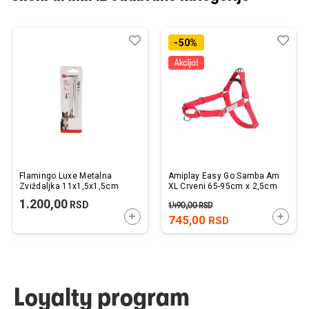
Dodaj
Uporedi
Dod
Upo
-50%
u
u
listu
listu
želja
želj
Flamingo Luxe Metalna
Amiplay Easy Go Samba Am
Zviždaljka 11x1,5x1,5cm
XL Crveni 65-95cm x 2,5cm
1.200,00
RSD
1.490,00
RSD
DODAJTE U KORPU
DODAJ
745,00
RSD
Loyalty program