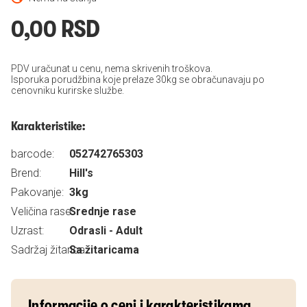
0,00 RSD
PDV uračunat u cenu, nema skrivenih troškova.
Isporuka porudžbina koje prelaze 30kg se obračunavaju po
cenovniku kurirske službe.
Karakteristike:
barcode:
052742765303
Brend:
Hill's
Pakovanje:
3kg
Veličina rase:
Srednje rase
Uzrast:
Odrasli - Adult
Sadržaj žitarica:
Sa žitaricama
Informacije o ceni i karakteristikama