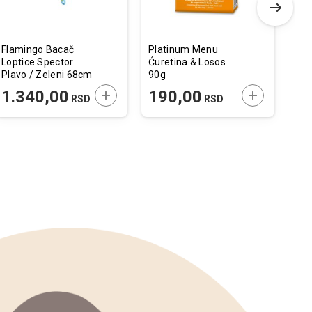
Flamingo Bacač
Platinum Menu
Gra
Loptice Spector
Ćuretina & Losos
Gra
Plavo / Zeleni 68cm
90g
Kon
Jag
 U KORPU
DODAJTE U KORPU
DODAJTE U 
1.340,00
190,00
5
RSD
RSD
Ćur