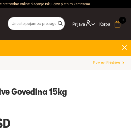
 prethodno online plaćanje isključivo platnim karticama.
Prijava
Korpa
Sve od Friskies
tive Govedina 15kg
SD