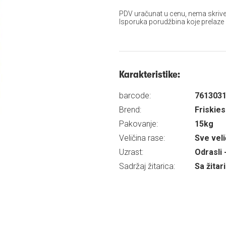
PDV uračunat u cenu, nema skrive
Isporuka porudžbina koje prelaze
Karakteristike:
barcode:
761303
Brend:
Friskies
Pakovanje:
15kg
Veličina rase:
Sve veli
Uzrast:
Odrasli 
Sadržaj žitarica:
Sa žita