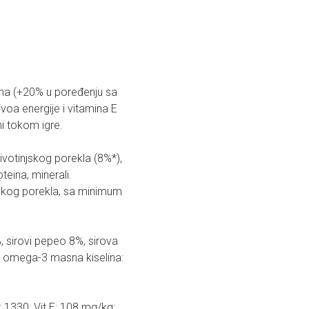
ina (+20% u poređenju sa
oa energije i vitamina E
i tokom igre.
ivotinjskog porekla (8%*),
oteina, minerali.
jskog porekla, sa minimum
 sirovi pepeo 8%, sirova
%, omega-3 masna kiselina:
: 1330; Vit E: 108 mg/kg: