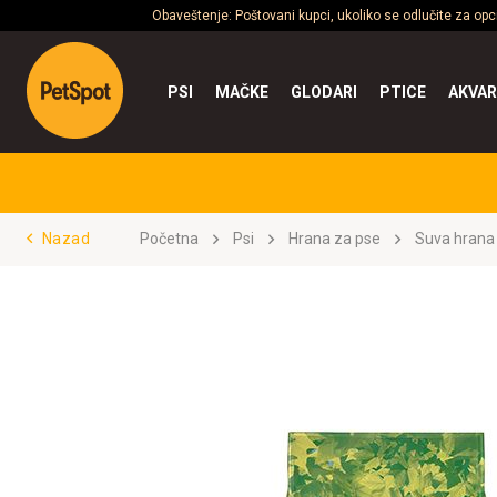
Obaveštenje: Poštovani kupci, ukoliko se odlučite za op
PSI
MAČKE
GLODARI
PTICE
AKVAR
Nazad
Početna
Psi
Hrana za pse
Suva hrana