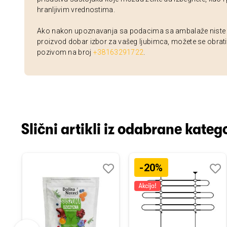
hranljivim vrednostima.
Ako nakon upoznavanja sa podacima sa ambalaže niste si
proizvod dobar izbor za vašeg ljubimca, možete se obrati
pozivom na broj
+38163291722
.
Slični artikli iz odabrane katego
-20%
odaj
poredi
Dodaj
Uporedi
Doda
Upor
u
u
istu
listu
listu
elja
želja
želja