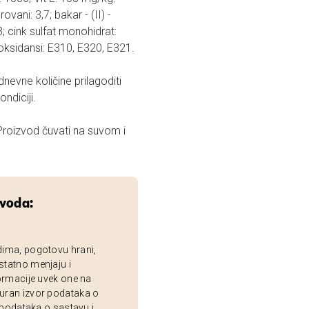
vani: 3,7; bakar - (II) -
3; cink sulfat monohidrat:
tioksidansi: E310, E320, E321.
evne količine prilagoditi
ndiciji.
Proizvod čuvati na suvom i
zvoda:
dima, pogotovu hrani,
statno menjaju i
ormacije uvek one na
uran izvor podataka o
 podataka o sastavu i