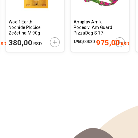
Woolf Earth
Amiplay Amik
Noohide Pločice
Podesivi Am Guard
Zečetina M 90g
PizzaDog S 17-
27cm / 26-35cm x
JTE U KORPU
DODAJTE U KORPU
DODAJTE
380,00
975,00
1.950,00
RSD
RSD
RSD
RSD
1,5cm