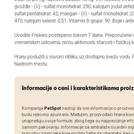
gvožđe - (II) - sulfat monohidrat: 290; kalcijum jodat anhidro
sulfat pentahidrat: 42; mangan - (II) - sulfat monohidrat: 2
470; natrijum selenit: 0,51; Vitamini B grupe: 90. Boje i an
Uvodite Friskies postepeno tokom 7 dana. Preporučene dn
vremenskim uslovima, nivou aktivnosti, starosti i fizičkoj ko
Hranu poslužiti u suvom obliku, uz dostupnu svežu vodu. 
hladnom mestu.
Informacije o ceni i karakteristikama proi
Kompanija
PetSpot
nastoji da sve informacije o proizvo
budu redovno ažurirane. Međutim, proizvođači hrane kon
unapređuju svoje formule, zbog čega su najpreciznije inf
samom pakovanju. Informacije sa ambalaže su jedini sig
prisustvu sastojaka koje možda želite da izbegnete, kao i