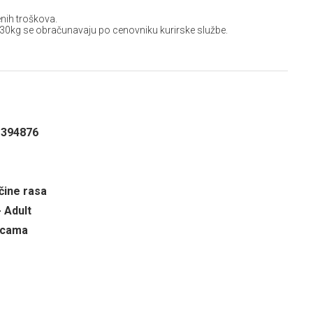
nih troškova.
 30kg se obračunavaju po cenovniku kurirske službe.
1394876
čine rasa
- Adult
ricama