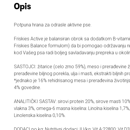
Opis
Potpuna hrana za odrasle aktivne pse.
Friskies Active je balansiran obrok sa dodatkom B-vitam
Friskies Balance formulom) da bi pomogao održavanju niv
kod Vašeg psa radi boljeg savladavanju prepreka u okolin
SASTOJCI: žitarice (celo zrno 59%), meso i prerađevine ž
prerađevine biljnog porekla, ulja i masti, ekstrakti biljnih pr
*jednako je 16% rehidrisanog mesa i prerađevina životin
4% govedine.
ANALITIČKI SASTAV: sirovi protein 20%, sirove masti 10%,
vlakna 3%, omega-6 masna kiselina: Linolna kiselina 1,7
Linolenska kiselina 0,10%.
DODACI po kg: Nutritivni dodaci: IU/kg: Vit.A:22800; Vit D3