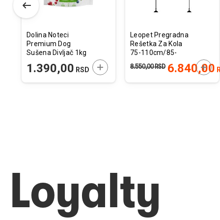
Dolina Noteci
Leopet Pregradna
Premium Dog
Rešetka Za Kola
Sušena Divljač 1kg
75-110cm/85-
140cm
ODAJTE U KORPU
DODAJTE U KORPU
DODA
1.390,00
6.840,00
8.550,00
RSD
RSD
Loyalty