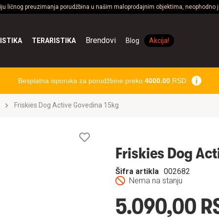
ciju ličnog preuzimanja porudžbina u našim maloprodajnim objektima, neophodno je
Brendovi
ISTIKA
TERARISTIKA
Blog
Akcija!
Besplatna isporuka za porudžbine preko
4000.00
RSD.
Friskies Dog Active Govedina 15kg
Lista
želja
Friskies Dog Ac
Šifra artikla
002682
Nema na stanju
5.090,00 R