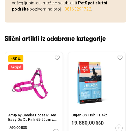
vašeg ljubimca, možete se obratiti
PetSpot službi
podrške
pozivom na broj
+38163291722
.
Slični artikli iz odabrane kategorije
Dodaj
Uporedi
Dod
Upo
-50%
u
u
listu
list
želja
želj
Amiplay Samba Podesivi Am
Orijen Six Fish 11,4kg
Easy Go XL Pink 65-95cm x
19.880,00
RSD
2,5cm
1.490,00
RSD
DODAJ