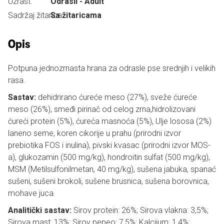
Uzrast:
Odrasli - Adult
Sadržaj žitarica:
Sa žitaricama
Opis
Potpuna jednozrnasta hrana za odrasle pse srednjih i velikih
rasa.
Sastav:
dehidrirano ćureće meso (27%), sveže ćureće
meso (26%), smeđi pirinač od celog zrna,hidrolizovani
ćureći protein (5%), ćureća masnoća (5%), Ulje lososa (2%)
laneno seme, koren cikorije u prahu (prirodni izvor
prebiotika FOS i inulina), pivski kvasac (prirodni izvor MOS-
a), glukozamin (500 mg/kg), hondroitin sulfat (500 mg/kg),
MSM (Metilsulfonilmetan, 40 mg/kg), sušena jabuka, spanać
sušeni, sušeni brokoli, sušene brusnica, sušena borovnica,
mohave juca.
Analitički sastav:
Sirov protein: 26%; Sirova vlakna: 3,5%;
Sirova mast: 13%; Sirov pepeo: 7,5%; Kalcijum: 1,4%;