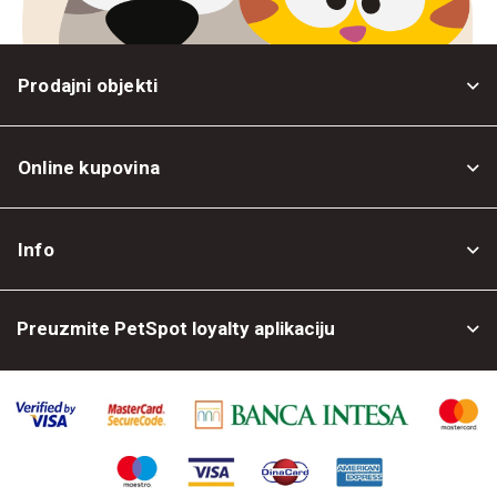
Prodajni objekti
Online kupovina
Opšti uslovi
Info
Politika privatnosti
O nama
Povrat robe
Preuzmite PetSpot loyalty aplikaciju
Prodajni objekti
Posao kod nas