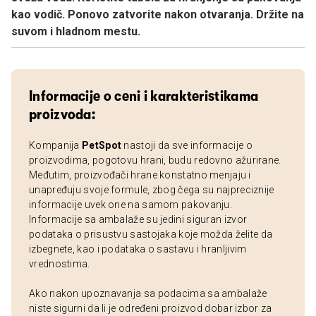
kao vodič. Ponovo zatvorite nakon otvaranja. Držite na
suvom i hladnom mestu.
Informacije o ceni i karakteristikama
proizvoda:
Kompanija
PetSpot
nastoji da sve informacije o
proizvodima, pogotovu hrani, budu redovno ažurirane.
Međutim, proizvođači hrane konstatno menjaju i
unapređuju svoje formule, zbog čega su najpreciznije
informacije uvek one na samom pakovanju.
Informacije sa ambalaže su jedini siguran izvor
podataka o prisustvu sastojaka koje možda želite da
izbegnete, kao i podataka o sastavu i hranljivim
vrednostima.
Ako nakon upoznavanja sa podacima sa ambalaže
niste sigurni da li je određeni proizvod dobar izbor za