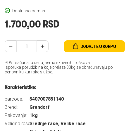
Dostupno odmah
1.700,00 RSD
DODAJTE U KORPU
PDV uračunat u cenu, nema skrivenih troškova.
Isporuka porudžbina koje prelaze 30kg se obračunavaju po
cenovniku kurirske službe.
Karakteristike:
barcode:
5407007851140
Brend:
Grandorf
Pakovanje:
1kg
Veličina rase:
Srednje rase, Velike rase