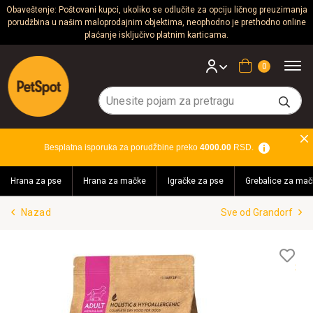
Obaveštenje: Poštovani kupci, ukoliko se odlučite za opciju ličnog preuzimanja
porudžbina u našim maloprodajnim objektima, neophodno je prethodno online
Psi
plaćanje isključivo platnim karticama.
Mačke
Korpa
Glodari
Ptice
Besplatna isporuka za porudžbine preko
4000.00
RSD.
Akvaristika
Hrana za pse
Hrana za mačke
Igračke za pse
Grebalice za mač
Teraristika
Nazad
Sve od Grandorf
Brendovi
Blog
Lis
žel
Akcija!