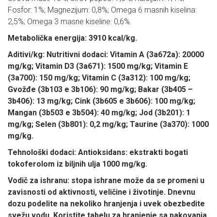
Fosfor: 1%; Magnezijum: 0,8%; Omega 6 masnih kiselina:
2,5%; Omega 3 masne kiseline: 0,6%.
Metabolička energija: 3910 kcal/kg.
Aditivi/kg:
Nutritivni dodaci: Vitamin A (3a672a): 20000
mg/kg; Vitamin D3 (3a671): 1500 mg/kg; Vitamin E
(3a700): 150 mg/kg; Vitamin C (3a312): 100 mg/kg;
Gvožđe (3b103 e 3b106): 90 mg/kg; Bakar (3b405 –
3b406): 13 mg/kg; Cink (3b605 e 3b606): 100 mg/kg;
Mangan (3b503 e 3b504): 40 mg/kg; Jod (3b201): 1
mg/kg; Selen (3b801): 0,2 mg/kg; Taurine (3a370): 1000
mg/kg.
Tehnološki dodaci:
Antioksidans: ekstrakti bogati
tokoferolom iz biljnih ulja 1000 mg/kg.
Vodič za ishranu:
stopa ishrane može da se promeni u
zavisnosti od aktivnosti, veličine i životinje. Dnevnu
dozu podelite na nekoliko hranjenja i uvek obezbedite
svežu vodu. Koristite tabelu za hranjenje sa pakovanja