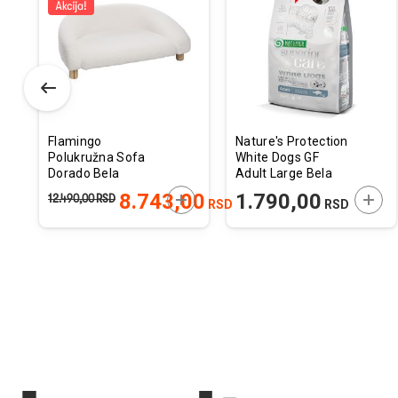
u
u
istu
listu
listu
elja
želja
želja
Flamingo
Nature's Protection
Polukružna Sofa
White Dogs GF
Dorado Bela
Adult Large Bela
77x50cm
Riba 1,5kg
ODAJTE U KORPU
DODAJTE U KORPU
DODA
8.743,00
1.790,00
12.490,00
RSD
RSD
RSD