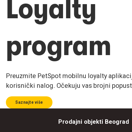
Loyalty
program
Preuzmite PetSpot mobilnu loyalty aplikaciju
korisnički nalog. Očekuju vas brojni popust
Saznajte više
Prodajni objekti Beograd