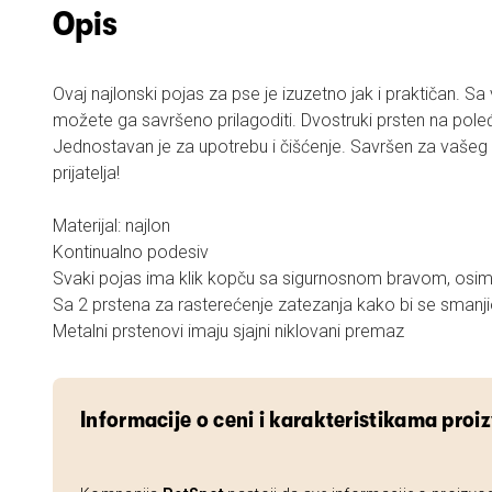
Opis
Ovaj najlonski pojas za pse je izuzetno jak i praktičan. Sa
možete ga savršeno prilagoditi. Dvostruki prsten na poleđin
Jednostavan je za upotrebu i čišćenje. Savršen za vaše
prijatelja!
Materijal: najlon
Kontinualno podesiv
Svaki pojas ima klik kopču sa sigurnosnom bravom, osim 
Sa 2 prstena za rasterećenje zatezanja kako bi se smanjio
Metalni prstenovi imaju sjajni niklovani premaz
Informacije o ceni i karakteristikama proi