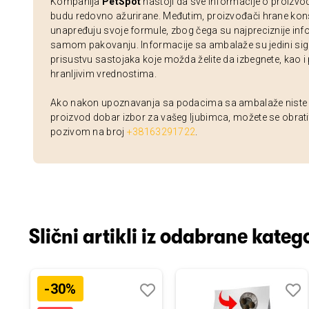
Kompanija
PetSpot
nastoji da sve informacije o proizvo
budu redovno ažurirane. Međutim, proizvođači hrane kon
unapređuju svoje formule, zbog čega su najpreciznije inf
samom pakovanju. Informacije sa ambalaže su jedini sig
prisustvu sastojaka koje možda želite da izbegnete, kao i
hranljivim vrednostima.
Ako nakon upoznavanja sa podacima sa ambalaže niste si
proizvod dobar izbor za vašeg ljubimca, možete se obrati
pozivom na broj
+38163291722
.
Slični artikli iz odabrane katego
-30%
odaj
poredi
Dodaj
Uporedi
Doda
Upor