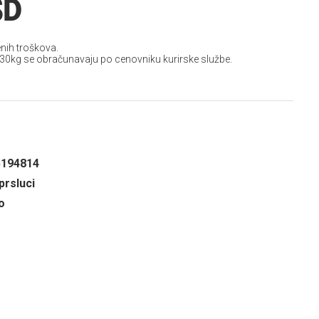
SD
nih troškova.
 30kg se obračunavaju po cenovniku kurirske službe.
5194814
prsluci
o