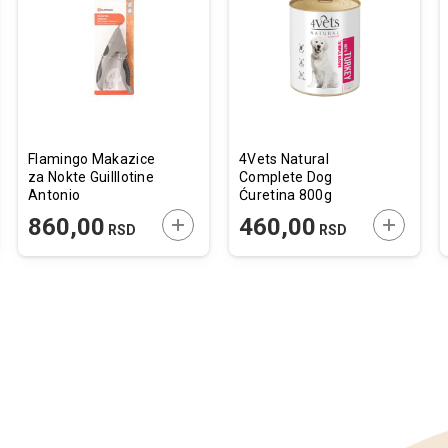
u
u
listu
listu
želja
želja
Flamingo Makazice
4Vets Natural
za Nokte Guilllotine
Complete Dog
Antonio
Ćuretina 800g
16,5x8x2cm
JTE U KORPU
DODAJTE U KORPU
DODAJTE
860,00
460,00
RSD
RSD