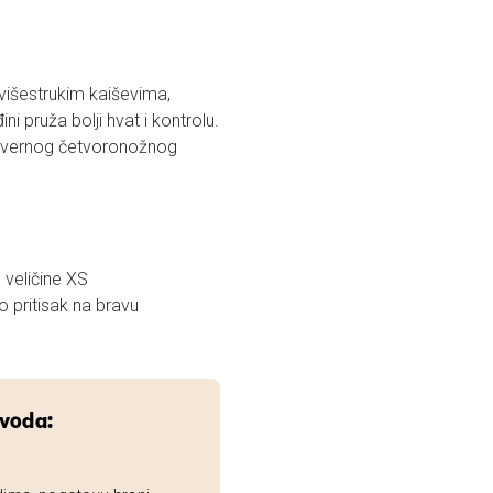
 višestrukim kaiševima,
i pruža bolji hvat i kontrolu.
g vernog četvoronožnog
veličine XS
 pritisak na bravu
zvoda: