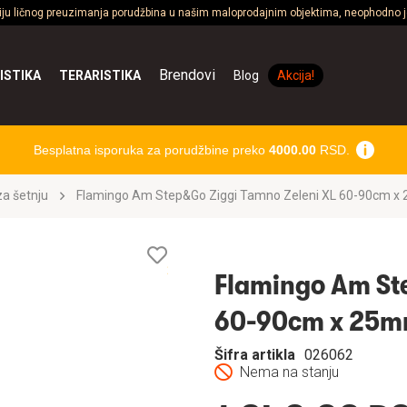
ciju ličnog preuzimanja porudžbina u našim maloprodajnim objektima, neophodno je
Brendovi
ISTIKA
TERARISTIKA
Blog
Akcija!
Besplatna isporuka za porudžbine preko
4000.00
RSD.
a šetnju
Flamingo Am Step&Go Ziggi Tamno Zeleni XL 60-90cm 
Lista
želja
Flamingo Am Ste
60-90cm x 25
Šifra artikla
026062
Nema na stanju