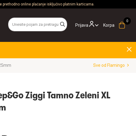
 prethodno online plaćanje isključivo platnim karticama.
Prijava
Korpa
x 25mm
Sve od Flamingo
p&Go Ziggi Tamno Zeleni XL
mm