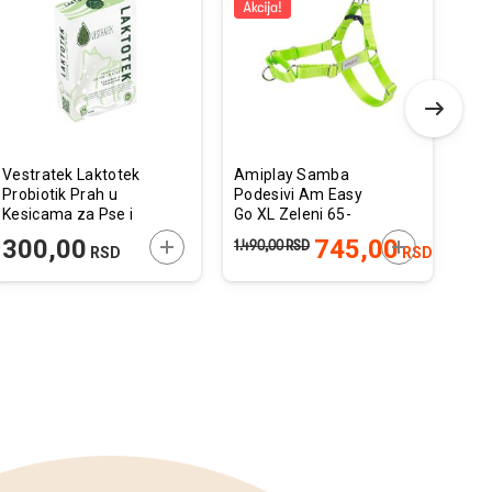
u
u
listu
listu
želja
želja
Vestratek Laktotek
Amiplay Samba
480
Probiotik Prah u
Podesivi Am Easy
Igr
Kesicama za Pse i
Go XL Zeleni 65-
Lop
Mačke 1g / 1kom.
95cm x 2,5cm
6c
 U KORPU
DODAJTE U KORPU
DODAJTE U 
300,00
745,00
1.490,00
RSD
890
RSD
RSD