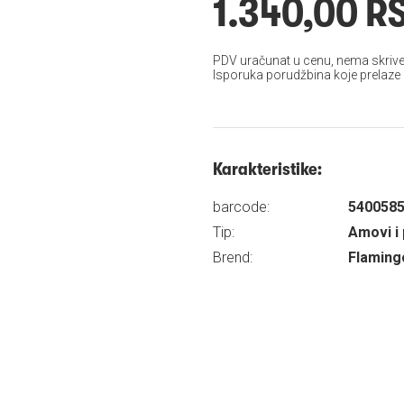
1.340,00 R
PDV uračunat u cenu, nema skrive
Isporuka porudžbina koje prelaze
Karakteristike:
barcode:
540058
Tip:
Amovi i 
Brend:
Flaming