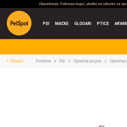
Obaveštenje: Poštovani kupci, ukoliko se odlučite za op
PSI
MAČKE
GLODARI
PTICE
AKVAR
Nazad
Početna
Psi
Oprema za pse
Oprema z