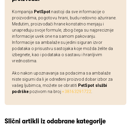
Kompanija
PetSpot
nastoji da sve informacije o
proizvodima, pogotovu hrani, budu redovno ažurirane.
Međutim, proizvođači hrane konstatno menjaju i
unapređuju svoje formule, zbog čega su najpreciznije
informacije uvek one na samom pakovanju.
Informacije sa ambalaže su jedini siguran izvor
podataka o prisustvu sastojaka koje možda želite da
izbegnete, kao i podataka o sastavu i hranljivim
vrednostima.
Ako nakon upoznavanja sa podacima sa ambalaže
niste sigurni da li je određeni proizvod dobar izbor za
vašeg ljubimca, možete se obratiti
PetSpot službi
podrške
pozivom na broj
+38163291722
.
Slični artikli iz odabrane kategorije