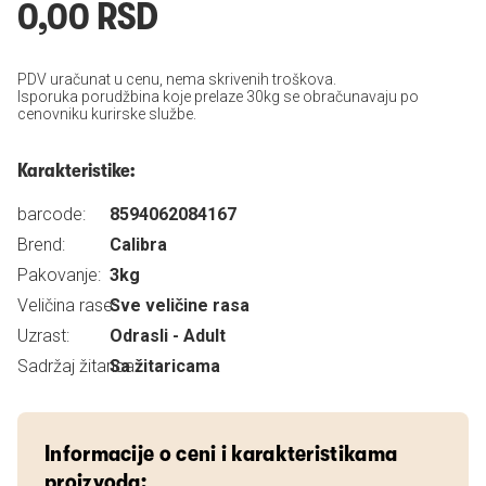
0,00 RSD
PDV uračunat u cenu, nema skrivenih troškova.
Isporuka porudžbina koje prelaze 30kg se obračunavaju po
cenovniku kurirske službe.
Karakteristike:
barcode:
8594062084167
Brend:
Calibra
Pakovanje:
3kg
Veličina rase:
Sve veličine rasa
Uzrast:
Odrasli - Adult
Sadržaj žitarica:
Sa žitaricama
Informacije o ceni i karakteristikama
proizvoda: