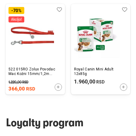
Dodaj
Uporedi
Dod
Upo
-70%
u
u
listu
listu
želja
želj
522 015RO Zolux Povodac
Royal Canin Mini Adult
Mac Kožni 15mm/1,2m
12x85g
Crveni
1.960,00
RSD
1.220,00
RSD
DODAJTE U KORPU
DODAJ
366,00
RSD
Loyalty program