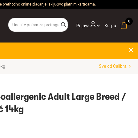
 prethodno online plaćanje isključivo platnim karticama.
Prijava
Korpa
4kg
Sve od Calibra
oallergenic Adult Large Breed /
ač 14kg