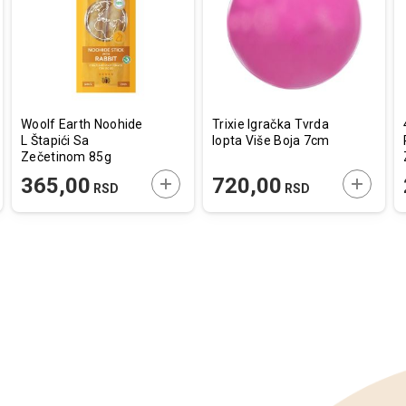
listu
listu
a
želja
želja
Woolf Earth Noohide
Trixie Igračka Tvrda
L Štapići Sa
lopta Više Boja 7cm
Zečetinom 85g
AJTE U KORPU
DODAJTE U KORPU
DODAJT
365,00
720,00
RSD
RSD