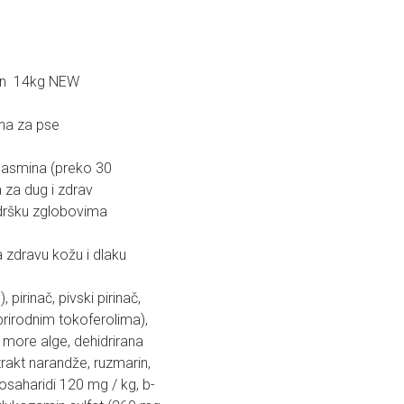
ken 14kg NEW
na za pse
pasmina (preko 30
 za dug i zdrav
podršku zglobovima
zdravu kožu i dlaku
 pirinač, pivski pirinač,
rirodnim tokoferolima),
, more alge, dehidrirana
trakt narandže, ruzmarin,
gosaharidi 120 mg / kg, b-