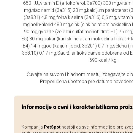
650 I.U.,vitamin E (a-tokoferol, 3a700) 300 mg,vitam
mg,niacinamid (3a315) 23 mg,kalcijum pantotenat (
(3a831) 4,8 mg,folna kiselina (3a316) 0,6 mg,.vitami
mg,holin-hlorid 480 mg,cink (cink helat aminokiselina 
90 mg,gvožđe (železni sulfat monohidrat, E1) 75 m
E5) 30 mg,bakar (kurirski helat aminokiselina hidrat + ku
E4) 14 mg,jod (kalijum jodid, 3b201) 0,7 mg,selena (ina
3b8.10) 0,17 mg.Sadrži antioksidanse odobrene od E
690 kcal / kg.
Čuvajte na suvom i hladnom mestu, izbegavajte dir
Preporučena upotreba pre datuma navedeno
Informacije o ceni i karakteristikama proi
Kompanija
PetSpot
nastoji da sve informacije o proizvo