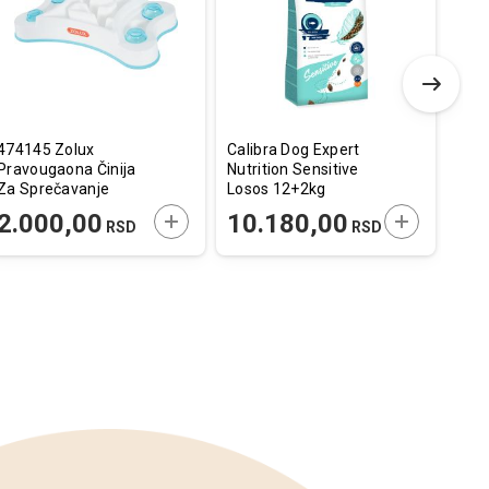
listu
listu
želja
želja
474145 Zolux
Calibra Dog Expert
Ami
Pravougaona Činija
Nutrition Sensitive
Mant
Za Sprečavanje
Losos 12+2kg
40c
Brzog Gutanja Hrane
E U KORPU
DODAJTE U KORPU
DODAJTE U
2.000,00
10.180,00
3.35
RSD
RSD