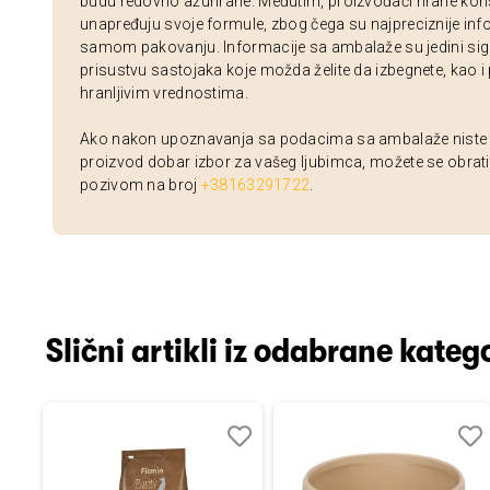
budu redovno ažurirane. Međutim, proizvođači hrane kon
unapređuju svoje formule, zbog čega su najpreciznije inf
samom pakovanju. Informacije sa ambalaže su jedini sig
prisustvu sastojaka koje možda želite da izbegnete, kao i
hranljivim vrednostima.
Ako nakon upoznavanja sa podacima sa ambalaže niste si
proizvod dobar izbor za vašeg ljubimca, možete se obrati
pozivom na broj
+38163291722
.
Slični artikli iz odabrane katego
Dodaj
Uporedi
Dodaj
Uporedi
Dod
Upo
u
u
u