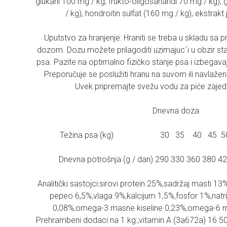
glukani 100 mg / kg, frukto-oligosaharidi 70 mg / kg),
/ kg), hondroitin sulfat (160 mg / kg), ekstrakt
Uputstvo za hranjenje: Hraniti se treba u skladu 
dozom. Dozu možete prilagoditi uzimajuc´i u obzir sta
psa. Pazite na optimalno fizičko stanje psa i izbegav
Preporučuje se poslužiti hranu na suvom ili navlaž
Uvek pripremajte svežu vodu za piće zaje
Dnevna doza:
Težina psa (kg) 30 35 40 45 50
Dnevna potrošnja (g / dan) 290 330 360 380 4
Analitički sastojci:sirovi protein 25%,sadržaj masti 13
pepeo 6,5%,vlaga 9%,kalcijum 1,5%,fosfor 1%,nat
0,08%,omega-3 masne kiseline 0,23%,omega-6 ma
Prehrambeni dodaci na 1 kg:,vitamin A (3a672a) 16 500