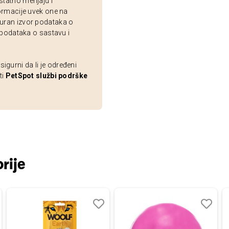
statno menjaju i
ormacije uvek one na
uran izvor podataka o
 podataka o sastavu i
gurni da li je određeni
ti
PetSpot službi podrške
rije
aj
redi
Dodaj
Uporedi
Dodaj
Uporedi
u
u