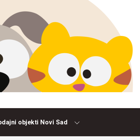
odajni objekti Novi Sad