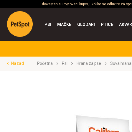
Obaveštenje: Poštovani kupci, ukoliko se odlučite za op
PSI
MAČKE
GLODARI
PTICE
AKVAR
Nazad
Početna
Psi
Hrana za pse
Suva hrana