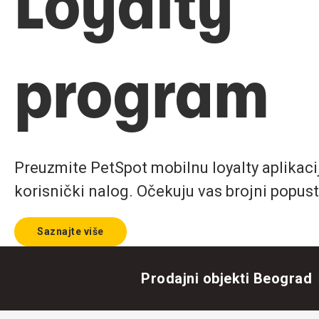
Loyalty
program
Preuzmite PetSpot mobilnu loyalty aplikaciju
korisnički nalog. Očekuju vas brojni popust
Saznajte više
Prodajni objekti Beograd