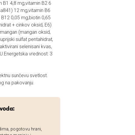
in B1 4,8 mg,vitamin B2 6
3a841) 12 mg,vitamin B6
n B12 0,05 mg,biotin 0,65
hidrat + cinkov oksid, E6)
g,mangan (mangan oksid,
prijski sulfat pentahidrat,
ktivirani selenisani kvas,
U.Energetska vrednost: 3
ektnu sunčevu svetlost.
g na pakovanju.
zvoda:
dima, pogotovu hrani,