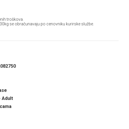
nih troškova.
 30kg se obračunavaju po cenovniku kurirske službe.
2082750
rase
- Adult
ricama