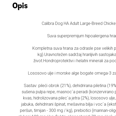
Opis
Calibra Dog HA Adult Large-Breed Chic
Suva superpremijum hipoalergena hra
Kompletna suva hrana za odrasle pse velikih 
kg).Uravnotežen sadržaj hranljivih sastojaka
život.Hondroprotektivi i helatni minerali za 
Lososovo ulje i morske alge bogate omega-3 za 
Sastav: pileći obrok (21%), dehidrirana piletina (19%),
sušena pulpa repe, masnoc´a peradi (konzervirano p
kvas, hidrolizovana pilec´a jetra (2%), lososovo ulje
jabuka, dehidrirani špinat, mešavina bilja i voc´a (eks
peršun, timijan - 300 mg / kg), prebiotici (mannan-oli