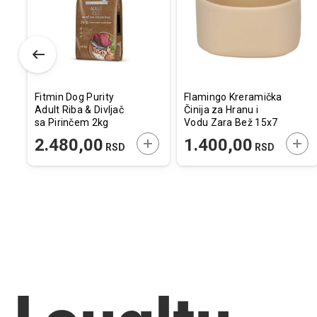
listu
listu
listu
želja
želja
želj
Fitmin Dog Purity
Flamingo Kreramička
Adult Riba & Divljač
Činija za Hranu i
sa Pirinčem 2kg
Vodu Zara Bež 15x7
/ 1L
ODAJTE U KORPU
DODAJTE U KORPU
DOD
2.480,00
1.400,00
RSD
RSD