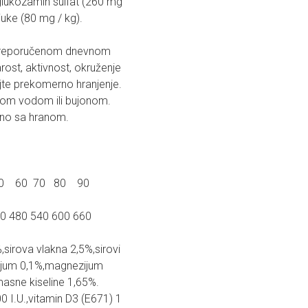
 glukozamin sulfat (260 mg
 juke (80 mg / kg).
sa preporučenom dnevnom
rost, aktivnost, okruženje
ajte prekomerno hranjenje.
enom vodom ili bujonom.
dno sa hranom.
 60 70 80 90
20 480 540 600 660
%,sirova vlakna 2,5%,sirovi
rijum 0,1%,magnezijum
sne kiseline 1,65%.
 I.U.,vitamin D3 (E671) 1