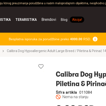
ciju ličnog preuzimanja porudžbina u našim maloprodajnim objektima, neophodno je
Brendovi
ISTIKA
TERARISTIKA
Blog
Akcija!
Besplatna isporuka za porudžbine preko
4000.00
RSD.
Calibra Dog Hypoallergenic Adult Large Breed / Piletina & Pirinač 1
Lista
želja
Calibra Dog Hyp
Piletina & Pirin
Šifra artikla
011084
Nema na stanju