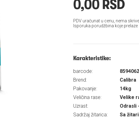
0,00 RSD
PDV uračunat u cenu, nema skrive
Isporuka porudžbina koje prelaze
Karakteristike:
barcode:
859406
Brend:
Calibra
Pakovanje:
14kg
Veličina rase:
Velike 
Uzrast:
Odrasli 
Sadržaj žitarica:
Sa žita