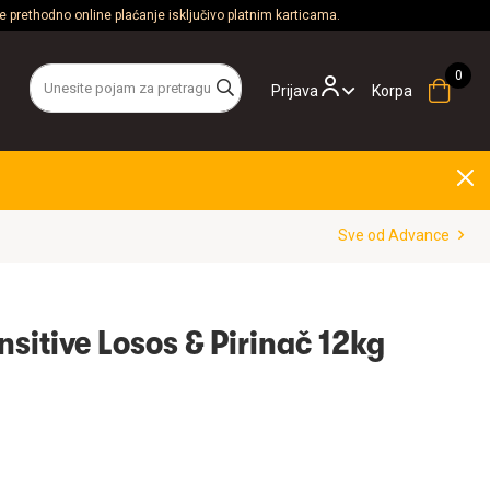
 prethodno online plaćanje isključivo platnim karticama.
Prijava
Korpa
Sve od Advance
sitive Losos & Pirinač 12kg