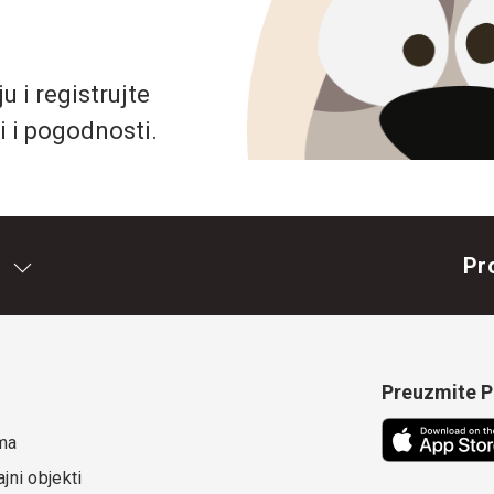
 i registrujte
i i pogodnosti.
Pr
Preuzmite Pe
ma
jni objekti