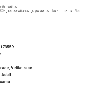
nih troškova.
 30kg se obračunavaju po cenovniku kurirske službe.
0173559
e
rase, Velike rase
- Adult
ricama