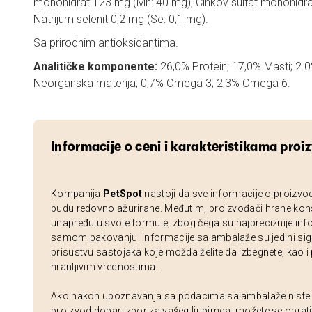
monohidrat 123 mg (Mn: 40 mg); Cinkov sulfat monohidra
Natrijum selenit 0,2 mg (Se: 0,1 mg).
Sa prirodnim antioksidantima.
Analitičke komponente:
26,0% Protein; 17,0% Masti; 2.0
Neorganska materija; 0,7% Omega 3; 2,3% Omega 6.
Informacije o ceni i karakteristikama proi
Kompanija
PetSpot
nastoji da sve informacije o proizvo
budu redovno ažurirane. Međutim, proizvođači hrane kon
unapređuju svoje formule, zbog čega su najpreciznije inf
samom pakovanju. Informacije sa ambalaže su jedini sig
prisustvu sastojaka koje možda želite da izbegnete, kao i
hranljivim vrednostima.
Ako nakon upoznavanja sa podacima sa ambalaže niste si
proizvod dobar izbor za vašeg ljubimca, možete se obrati