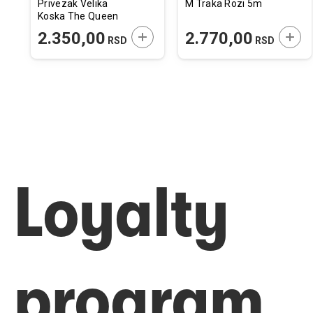
Privezak Velika
M Traka Rozi 5m
Koska The Queen
Engleski Mesing
ODAJTE U KORPU
DODAJTE U KORPU
DODA
2.350,00
2.770,00
RSD
RSD
38x24mm
Loyalty
program