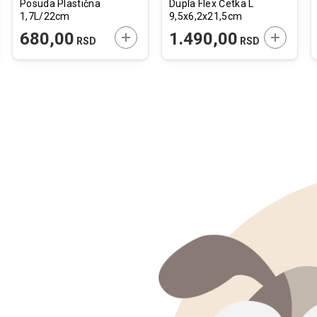
Posuda Plastična
Dupla Flex Četka L
1,7L/22cm
9,5x6,2x21,5cm
JTE U KORPU
DODAJTE U KORPU
DODAJTE
680,00
1.490,00
RSD
RSD