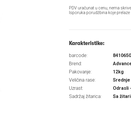
PDV uračunat u cenu, nema skrive
Isporuka porudžbina koje prelaze
Karakteristike:
barcode:
841065
Brend:
Advanc
Pakovanje:
12kg
Veličina rase:
Srednje 
Uzrast:
Odrasli 
Sadržaj žitarica:
Sa žita