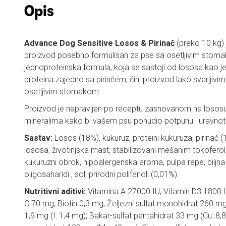
Opis
Advance Dog Sensitive Losos & Pirinač
(preko 10 kg) 
proizvod posebno formulisan za pse sa osetljivim stom
jednoproteinska formula, koja se sastoji od lososa kao je
proteina zajedno sa pirinčem, čini proizvod lako svarljivi
osetljivim stomakom.
Proizvod je napravljen po receptu zasnovanom na lososu i
mineralima kako bi vašem psu ponudio potpunu i uravnot
Sastav:
Losos (18%), kukuruz, proteini kukuruza, pirinač (1
lososa, životinjska mast, stabilizovani mešanim tokofero
kukuruzni obrok, hipoalergenska aroma, pulpa repe, biljna v
oligosaharidi , sol, prirodni polifenoli (0,01%).
Nutritivni aditivi:
Vitamina A 27000 IU; Vitamin D3 1800 I
C 70 mg; Biotin 0,3 mg; Željezni sulfat monohidrat 260 mg
1,9 mg (I: 1,4 mg); Bakar-sulfat pentahidrat 33 mg (Cu: 8