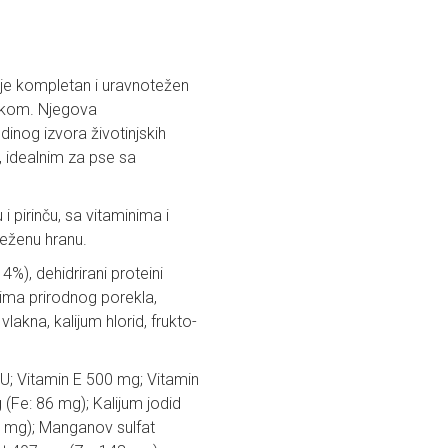
je kompletan i uravnotežen
akom. Njegova
dinog izvora životinjskih
m, idealnim za pse sa
 pirinču, sa vitaminima i
eženu hranu.
4%), dehidrirani proteini
lima prirodnog porekla,
lakna, kalijum hlorid, frukto-
U; Vitamin E 500 mg; Vitamin
 (Fe: 86 mg); Kalijum jodid
,8 mg); Manganov sulfat