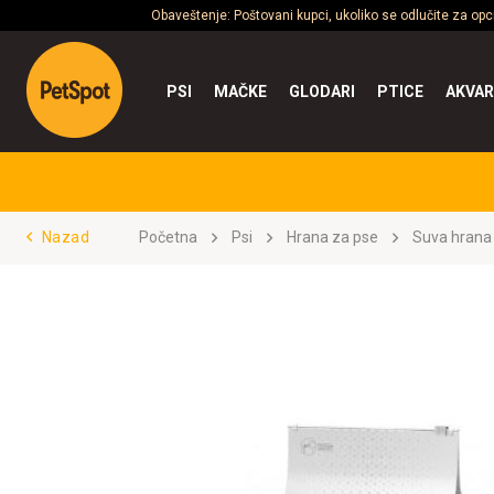
Obaveštenje: Poštovani kupci, ukoliko se odlučite za op
PSI
MAČKE
GLODARI
PTICE
AKVAR
Nazad
Početna
Psi
Hrana za pse
Suva hrana