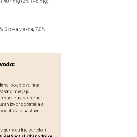
t 407 mg (Zn: 148 mg);
% Sirova vlakna; 7,0%
zvoda:
dima, pogotovu hrani,
statno menjaju i
ormacije uvek one na
uran izvor podataka o
 podataka o sastavu i
gurni da li je određeni
ti
PetSpot službi podrške