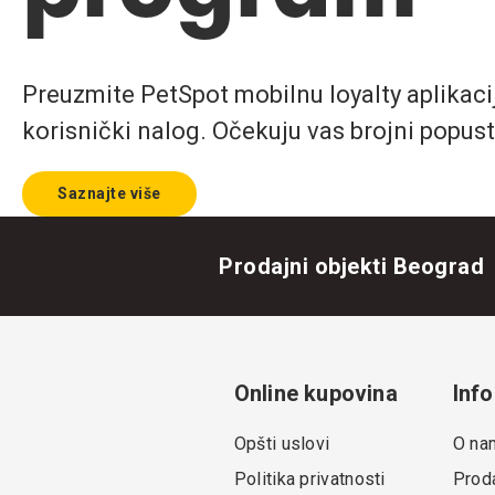
Preuzmite PetSpot mobilnu loyalty aplikaciju
korisnički nalog. Očekuju vas brojni popust
Saznajte više
Prodajni objekti Beograd
Online kupovina
Info
Opšti uslovi
O na
Politika privatnosti
Proda