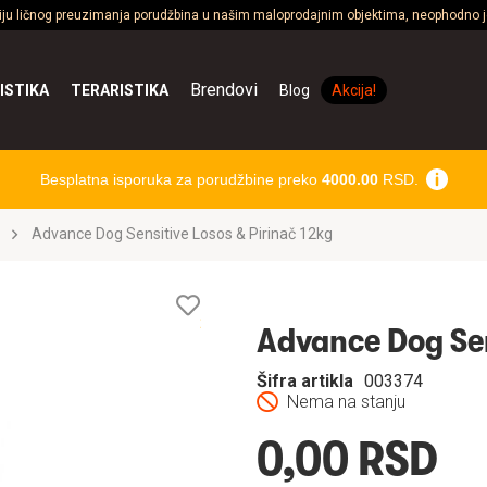
ciju ličnog preuzimanja porudžbina u našim maloprodajnim objektima, neophodno je
Brendovi
ISTIKA
TERARISTIKA
Blog
Akcija!
Besplatna isporuka za porudžbine preko
4000.00
RSD.
Advance Dog Sensitive Losos & Pirinač 12kg
Lista
želja
Advance Dog Sen
Šifra artikla
003374
Nema na stanju
0,00 RSD