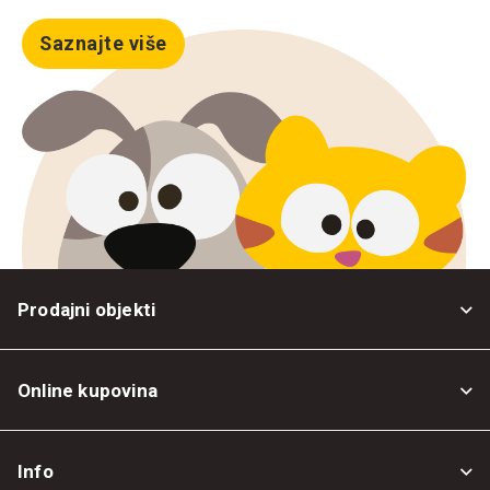
Saznajte više
Prodajni objekti
Online kupovina
Opšti uslovi
Info
Politika privatnosti