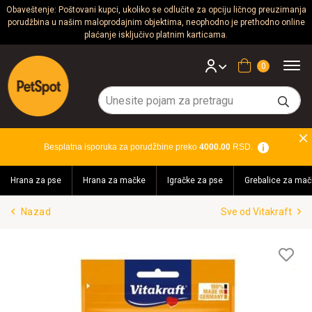
Obaveštenje: Poštovani kupci, ukoliko se odlučite za opciju ličnog preuzimanja
porudžbina u našim maloprodajnim objektima, neophodno je prethodno online
Psi
plaćanje isključivo platnim karticama.
Mačke
Korpa
Glodari
Ptice
Besplatna isporuka za porudžbine preko
4000.00
RSD.
Akvaristika
Hrana za pse
Hrana za mačke
Igračke za pse
Grebalice za mač
Teraristika
Nazad
Sve od Vitakraft
Brendovi
Blog
Lis
želj
Akcija!