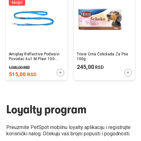
listu
listu
želja
želj
Amiplay Reflective Podesivi
Trixie Crna Čokolada Za Pse
Povodac 6u1 M Plavi 100-
100g
200cm x 1,5cm
245,00
RSD
1.030,00
RSD
DODAJTE U KORPU
DODAJ
515,00
RSD
Loyalty program
Preuzmite PetSpot mobilnu loyalty aplikaciju i registrujte
korisnički nalog. Očekuju vas brojni popusti i pogodnosti.