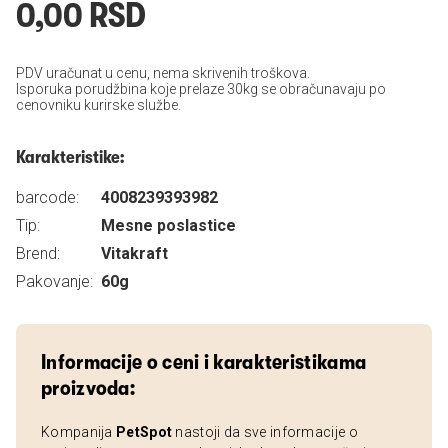
0,00 RSD
PDV uračunat u cenu, nema skrivenih troškova.
Isporuka porudžbina koje prelaze 30kg se obračunavaju po
cenovniku kurirske službe.
Karakteristike:
barcode:
4008239393982
Tip:
Mesne poslastice
Brend:
Vitakraft
Pakovanje:
60g
Informacije o ceni i karakteristikama
proizvoda:
Kompanija
PetSpot
nastoji da sve informacije o