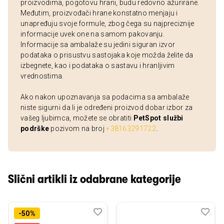
proizvodima, pogotovu hrani, budu redovno ažurirane.
Međutim, proizvođači hrane konstatno menjaju i
unapređuju svoje formule, zbog čega su najpreciznije
informacije uvek one na samom pakovanju.
Informacije sa ambalaže su jedini siguran izvor
podataka o prisustvu sastojaka koje možda želite da
izbegnete, kao i podataka o sastavu i hranljivim
vrednostima.
Ako nakon upoznavanja sa podacima sa ambalaže
niste sigurni da li je određeni proizvod dobar izbor za
vašeg ljubimca, možete se obratiti
PetSpot službi
podrške
pozivom na broj
+38163291722
.
Slični artikli iz odabrane kategorije
Dodaj
Uporedi
Dod
Upo
-50%
u
u