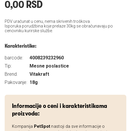
0,00 RSD
PDV uračunat u cenu, nema skrivenih troškova.
Isporuka porudžbina koje prelaze 30kg se obračunavaju po
cenovniku kurirske službe.
Karakteristike:
barcode:
4008239232960
Tip:
Mesne poslastice
Brend:
Vitakraft
Pakovanje:
18g
Informacije o ceni i karakteristikama
proizvoda:
Kompanija
PetSpot
nastoji da sve informacije o