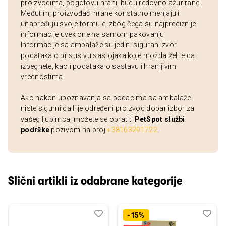
proizvodima, pogotovu hrani, budu redovno ažurirane.
Međutim, proizvođači hrane konstatno menjaju i
unapređuju svoje formule, zbog čega su najpreciznije
informacije uvek one na samom pakovanju.
Informacije sa ambalaže su jedini siguran izvor
podataka o prisustvu sastojaka koje možda želite da
izbegnete, kao i podataka o sastavu i hranljivim
vrednostima.
Ako nakon upoznavanja sa podacima sa ambalaže
niste sigurni da li je određeni proizvod dobar izbor za
vašeg ljubimca, možete se obratiti
PetSpot službi
podrške
pozivom na broj
+38163291722
.
Slični artikli iz odabrane kategorije
Dodaj
Uporedi
Dod
Upo
-15%
u
u