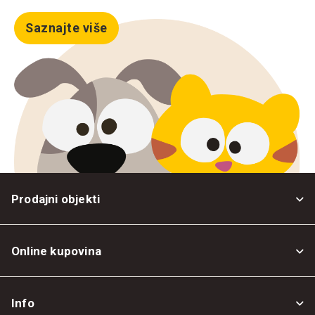
Saznajte više
Prodajni objekti
Online kupovina
Opšti uslovi
Info
Politika privatnosti