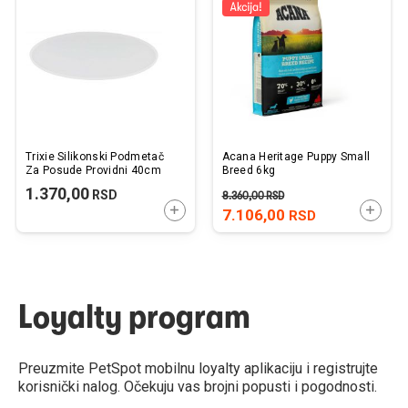
listu
listu
želja
želj
Trixie Silikonski Podmetač
Acana Heritage Puppy Small
Za Posude Providni 40cm
Breed 6kg
1.370,00
RSD
8.360,00
RSD
DODAJTE U KORPU
DODAJ
7.106,00
RSD
Loyalty program
Preuzmite PetSpot mobilnu loyalty aplikaciju i registrujte
korisnički nalog. Očekuju vas brojni popusti i pogodnosti.