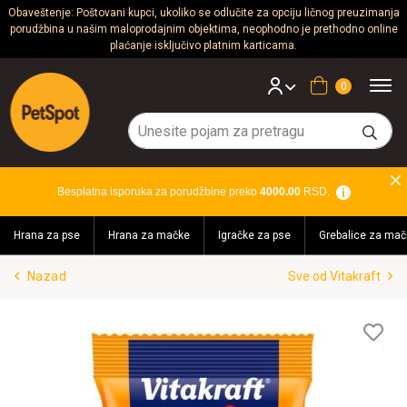
Obaveštenje: Poštovani kupci, ukoliko se odlučite za opciju ličnog preuzimanja
porudžbina u našim maloprodajnim objektima, neophodno je prethodno online
Psi
plaćanje isključivo platnim karticama.
Mačke
Korpa
Glodari
Ptice
Besplatna isporuka za porudžbine preko
4000.00
RSD.
Akvaristika
Hrana za pse
Hrana za mačke
Igračke za pse
Grebalice za mač
Teraristika
Nazad
Sve od Vitakraft
Brendovi
Blog
Lis
želj
Akcija!