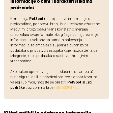
Informacije o ceni i karakteristikama
proizvoda:
Kompanija
PetSpot
nastoji da sve informacije o
proizvodima, pogotovu hrani, budu redovno ažurirane.
Međutim, proizvođači hrane konstatno menjaju i
unapređuju svoje formule, zbog čega su najpreciznije
informacije uvek one na samom pakovanju.
Informacije sa ambalaže su jedini siguran izvor
podataka o prisustvu sastojaka koje možda želite da
izbegnete, kao i podataka o sastavu i hranljivim
vrednostima.
Ako nakon upoznavanja sa podacima sa ambalaže
niste sigurni da li je određeni proizvod dobar izbor za
vašeg ljubimca, možete se obratiti
PetSpot službi
podrške
pozivom na broj
+38163291722
.