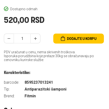
Dostupno odmah
520,00 RSD
DODAJTE U KORPU
PDV uračunat u cenu, nema skrivenih troškova.
Isporuka porudžbina koje prelaze 30kg se obračunavaju po
cenovniku kurirske službe.
Karakteristike:
barcode:
8595237013241
Tip:
Antiparazitski šamponi
Brend:
Fitmin