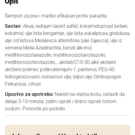
Opis
Šampon za pse i mačke efikasan protiv parazita.
Sastav:
Akua, natrijum lauret sulfat, kokamidopropil betain,
kokamid, ulje lista bergamije, ulje lista eukaliptusa globulusa,
ulje od listova Melaleuca alternifolia (ulje čajevca), ulje iz
semena Melia Azadirachta, benzil alkohol,
metilhloroizotanazolin, metilhloroizotanotiazolin,
metilhloroizotinotiazolin, , akrilati/C10-30 alkil akrilatni
ukršteni polimer, polikvaternijum-7, pantenol, PEG-40
hidrogenizovano ricinusovo ulje, biljno ulje Cimbopogon
Flekuosus, citrusi.
Upustvo za upotrebu:
Naneti na vlažnu kožu, ostaviti da
deluje 5-10 minuta, zatim oprati i dobro isprati čistom
vodom. Ponovite po potrebi.