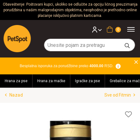
Obaveštenje: Poštovani kupci, ukoliko se odlučite za opciju ličnog preuzimanja
porudžbina u našim maloprodajnim objektima, neophodno je prethodno online
Psi
plaćanje isključivo platnim karticama.
Mačke
Korpa
Glodari
Ptice
Besplatna isporuka za porudžbine preko
4000.00
RSD.
Akvaristika
Hrana za pse
Hrana za mačke
Igračke za pse
Grebalice za mač
Teraristika
Nazad
Sve od Fitmin
Brendovi
Blog
Lis
želj
Akcija!