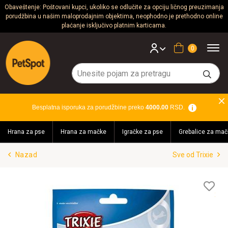
Obaveštenje: Poštovani kupci, ukoliko se odlučite za opciju ličnog preuzimanja
porudžbina u našim maloprodajnim objektima, neophodno je prethodno online
Psi
plaćanje isključivo platnim karticama.
Mačke
Korpa
Glodari
Ptice
Besplatna isporuka za porudžbine preko
4000.00
RSD.
Akvaristika
Hrana za pse
Hrana za mačke
Igračke za pse
Grebalice za mač
Teraristika
Nazad
Sve od Trixie
Brendovi
Blog
Lis
želj
Akcija!