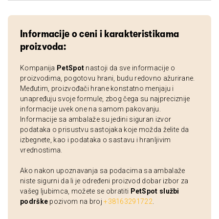
Informacije o ceni i karakteristikama
proizvoda:
Kompanija
PetSpot
nastoji da sve informacije o
proizvodima, pogotovu hrani, budu redovno ažurirane.
Međutim, proizvođači hrane konstatno menjaju i
unapređuju svoje formule, zbog čega su najpreciznije
informacije uvek one na samom pakovanju.
Informacije sa ambalaže su jedini siguran izvor
podataka o prisustvu sastojaka koje možda želite da
izbegnete, kao i podataka o sastavu i hranljivim
vrednostima.
Ako nakon upoznavanja sa podacima sa ambalaže
niste sigurni da li je određeni proizvod dobar izbor za
vašeg ljubimca, možete se obratiti
PetSpot službi
podrške
pozivom na broj
+38163291722
.