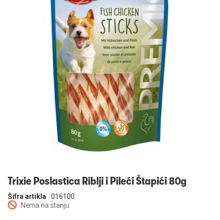
Prijavi se
Trixie Poslastica Riblji i Pileći Štapići 80g
Šifra artikla
016100
Nema na stanju