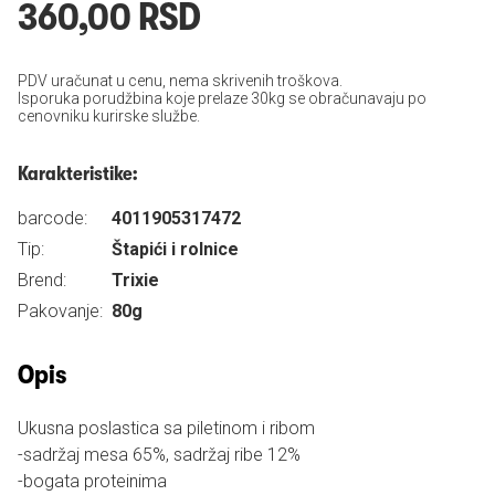
360,00 RSD
PDV uračunat u cenu, nema skrivenih troškova.
Isporuka porudžbina koje prelaze 30kg se obračunavaju po
cenovniku kurirske službe.
Karakteristike:
barcode:
4011905317472
Tip:
Štapići i rolnice
Brend:
Trixie
Pakovanje:
80g
Opis
Ukusna poslastica sa piletinom i ribom
-sadržaj mesa 65%, sadržaj ribe 12%
-bogata proteinima